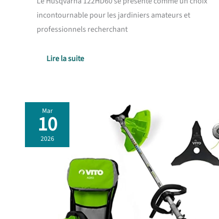
Le Husqvarna 122HD60 se présente comme un choix
incontournable pour les jardiniers amateurs et
professionnels recherchant
Lire la suite
Mar
10
Test
:
2026
débroussailleuse
thermique
VITO
47cm³,
efficacité
et
confort