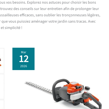
ous vos besoins. Explorez nos astuces pour choisir les bons
trouvez des conseils sur leur entretien afin de prolonger leur
ailleuses efficaces, sans oublier les tronçonneuses légères,
 que vous puissiez aménager votre jardin sans tracas. Avec
et simplicité !
Mar
12
Test
du
2026
taille-
haies
thermique
Husqvarna
122HD60
:
puissance
et