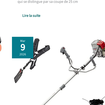
qui se distingue par sa coupe de 25 cm
Lire la suite
Mar
9
Test
débroussailleuse
2026
thermique
IKRA
IBF
31-
4
:
performance
complète