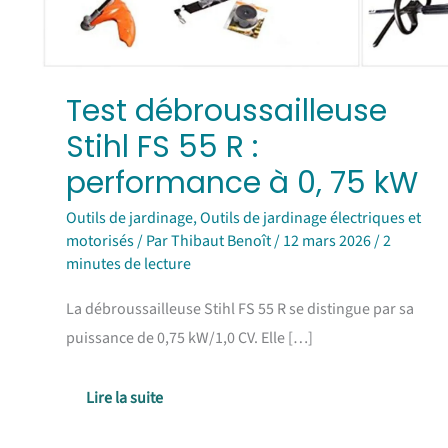
75
kW
Test débroussailleuse
Stihl FS 55 R :
performance à 0, 75 kW
Outils de jardinage
,
Outils de jardinage électriques et
motorisés
/ Par
Thibaut Benoît
/
12 mars 2026
/
2
minutes de lecture
La débroussailleuse Stihl FS 55 R se distingue par sa
puissance de 0,75 kW/1,0 CV. Elle […]
Lire la suite