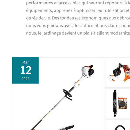
performantes et accessibles qui sauront répondre à t
équipements, apprenez à optimiser leur utilisation et 
durée de vie. Des tondeuses économiques aux débrouss
nous vous guidons avec des informations claires pour
nous, le jardinage devient un plaisir alliant modernité 
Mar
12
Test
débroussailleuse
2026
Stihl
FS
55
R
:
performance
à
0,