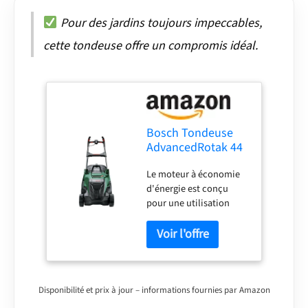
Pour des jardins toujours impeccables,
cette tondeuse offre un compromis idéal.
Bosch Tondeuse
AdvancedRotak 44
750 - Filaire 1800W
Le moteur à économie
d'énergie est conçu
pour une utilisation
efficace de l'énergie et
offre une expérience de
tonte puissante
Manœuvre et rangement
faciles grâce aux
poignées Ergoflex avec
Disponibilité et prix à jour – informations fournies par Amazon
Ergoslide Bac de