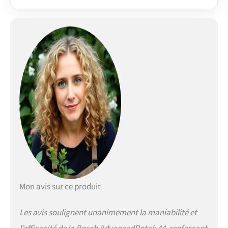
ramassage d'herbe en
tissu de qualité
supérieure avec
indicateur de sac
GrassCombs aident à
couper les bords La
hauteur peut être réglée
sur 7 niveaux de 25 mm
à 80 mm en appuyant
sur un bouton
Mon avis sur ce produit
Les avis soulignent unanimement la maniabilité et