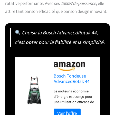
rotative performante. Avec ses
1800W de puissance
, elle
attire tant par son efficacité que par son design innovant.
Choisir la Bosch AdvancedRotak 44,
c’est opter pour la fiabilité et la simplicité.
Bosch Tondeuse
AdvancedRotak 44
750 - Filaire 1800W
Le moteur à économie
d'énergie est conçu pour
une utilisation efficace de
l'énergie et offre une
expérience de tonte