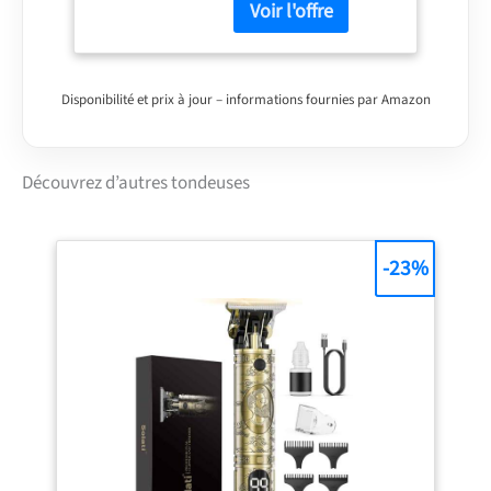
offre une expérience de
tonte puissante
Manœuvre et rangement
faciles grâce aux
poignées Ergoflex avec
Disponibilité et prix à jour – informations fournies par Amazon
Ergoslide Bac de
ramassage d'herbe en
tissu de qualité
Découvrez d’autres tondeuses
supérieure avec
indicateur de sac
GrassCombs aident à
couper les bords La
-23%
hauteur peut être réglée
sur 7 niveaux de 25 mm
à 80 mm en appuyant
sur un bouton