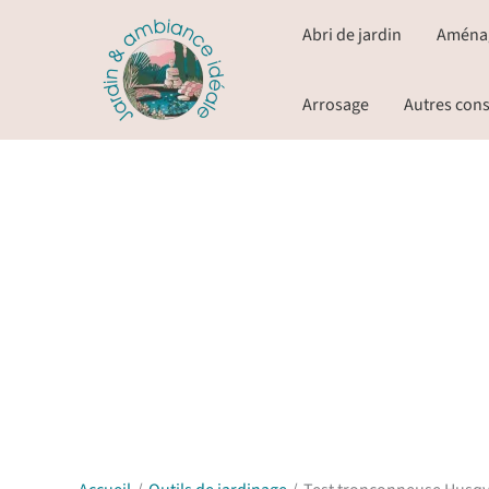
Aller
Abri de jardin
Aména
au
contenu
Arrosage
Autres cons