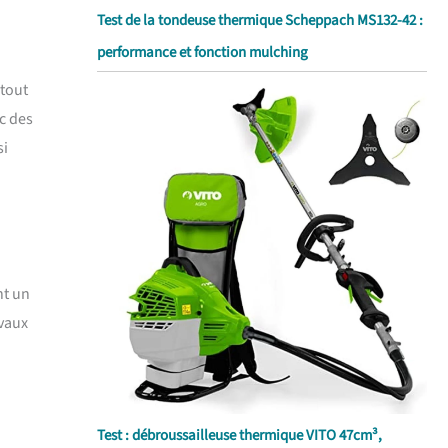
Test de la tondeuse thermique Scheppach MS132-42 :
performance et fonction mulching
 tout
c des
si
nt un
avaux
Test : débroussailleuse thermique VITO 47cm³,