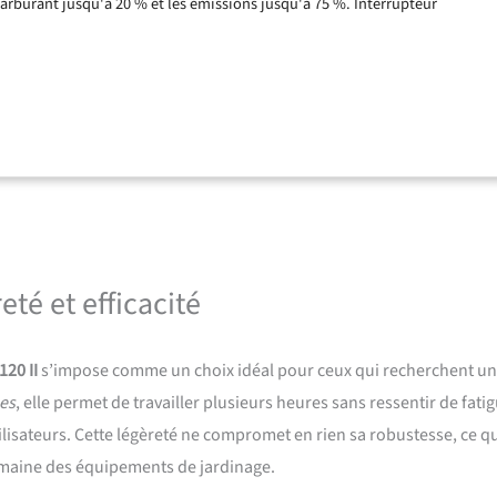
burant jusqu'à 20 % et les émissions jusqu'à 75 %. Interrupteur
êt - Des commandes intuitives rendent le démarrage et l'arrêt simples et
 air centrifuge Air Injection - Élimine la poussière et les impuretés avant
 le filtre à air, prolongeant les intervalles d'entretien et la durée de vie
ur l'entretien du jardin et la coupe de bois de chauffage - Parfaitement
 à l'ébranchage et à la préparation de bois de chauffage de petite à
té et efficacité
20 II
s’impose comme un choix idéal pour ceux qui recherchent u
es
, elle permet de travailler plusieurs heures sans ressentir de fati
ilisateurs. Cette légèreté ne compromet en rien sa robustesse, ce qu
omaine des équipements de jardinage.