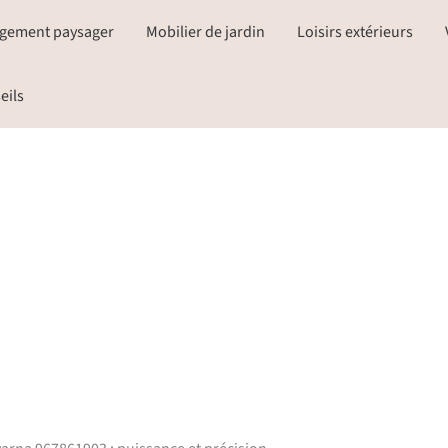
gement paysager
Mobilier de jardin
Loisirs extérieurs
eils