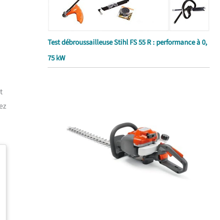
Test débroussailleuse Stihl FS 55 R : performance à 0,
75 kW
t
ez