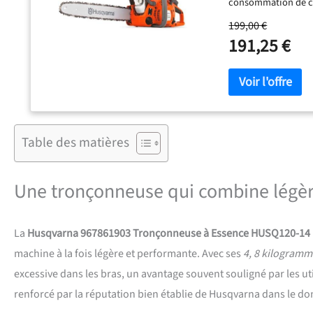
consommation de car
combiné starter/arr
199,00 €
sans effort. Filtre à
191,25 €
qu'elles n'atteignent
du moteur. Idéale po
adaptée à l'élagage,
moyenne taille.
Table des matières
Une tronçonneuse qui combine légère
La
Husqvarna 967861903 Tronçonneuse à Essence HUSQ120-14 1
machine à la fois légère et performante. Avec ses
4, 8 kilogramm
excessive dans les bras, un avantage souvent souligné par les ut
renforcé par la réputation bien établie de Husqvarna dans le d