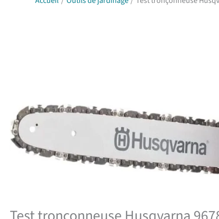
Accueil
Outils de jardinage
Test tronçonneuse Husqva
Test tronçonneuse Husqvarna 9678