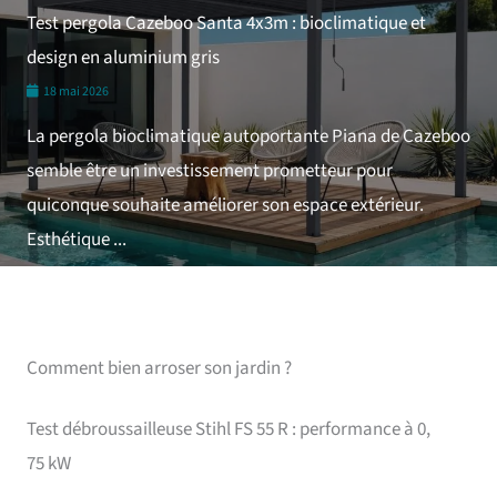
Test pergola Cazeboo Santa 4x3m : bioclimatique et
design en aluminium gris
18 mai 2026
La pergola bioclimatique autoportante Piana de Cazeboo
semble être un investissement prometteur pour
quiconque souhaite améliorer son espace extérieur.
Esthétique ...
Comment bien arroser son jardin ?
Test débroussailleuse Stihl FS 55 R : performance à 0,
75 kW