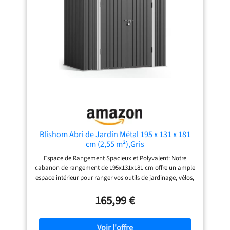
durabilité à long terme et une durée de vie prolongée
Facile à utiliser et à nettoyer : notre abri de rangement
pour poubelles est doté d'un couvercle pratique et d'une
tige de support, offrant une grande facilité lors du
placement ou du vidage des poubelles. Sa surface facile à
nettoyer peut être rapidement rincée à l'eau, ce qui rend
l'entretien simple et efficace Ventilation et sécurité : cette
poubelle de rangement est dotée d'une conception
ventilée et perforée pour permettre une circulation d'air
rapide, évitant ainsi l'accumulation d'odeurs
désagréables. La porte verrouillable assure la sécurité des
poubelles, évitant que les gros animaux ne les renversent
et ne créent un environnement salissant
Blishom Abri de Jardin Métal 195 x 131 x 181
cm (2,55 m²),Gris
Espace de Rangement Spacieux et Polyvalent: Notre
cabanon de rangement de 195x131x181 cm offre un ample
espace intérieur pour ranger vos outils de jardinage, vélos,
tondeuses, accessoires extérieurs et plus encore. Avec une
hauteur de 181 cm, il permet d'accéder facilement à vos
165,99 €
objets sans vous baisser, aidant à maintenir votre jardin,
votre terrasse ou votre balcon propre et ordonné. Acier
Galvanisé Premium: Fabriqué en acier galvanisé robuste