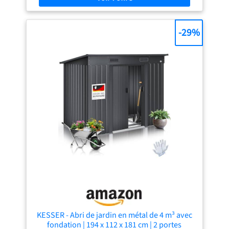
avec un revêtement protecteur de haute qualité, ce
cabanon résiste à la rouille, à la corrosion, aux rayons UV
et aux conditions météorologiques difficiles. Son toit en
-29%
métal épais et ses panneaux muraux renforcés
garantissent une forte stabilité. Sûr et Ventilé: Équipé de
portes en métal verrouillables pour protéger vos objets de
valeur contre le vol et les petits animaux. Les grilles de
ventilation intégrées favorisent la circulation de l'air,
prévenant l'accumulation d'humidité et de moisissures,
tandis que le toit incliné évacue efficacement l'eau de
pluie pour éviter les accumulations. Fondation Renforcée
et Montage Simple: Il est livré avec un cadre de fondation
renforcé pour une stabilité améliorée, même par temps
orageux. Toutes les pièces sont clairement étiquetées, et
un manuel détaillé étape par étape ainsi que des gants de
montage sont inclus pour un montage rapide et sans
stress. Usage Polyvalent: Ce cabanon de rangement
extérieur polyvalent est parfait pour divers scénarios,
servant de rangement pour outils de jardinage, cabanon à
vélos, abri pour animaux domestiques ou enclos à
ordures. Il s'adapte à différents espaces extérieurs et
répond à tous vos besoins de rangement au quotidien.
KESSER - Abri de jardin en métal de 4 m³ avec
fondation | 194 x 112 x 181 cm | 2 portes