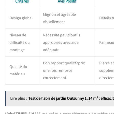
Critères
Avis Positif
Mignon et agréable
Design global
Détails 
visuellement
Niveau de
Nécessite peu d’outils
difficulté du
appropriés avec aide
Panneaux
montage
adéquate
Bon rapport qualité/prix
Pierre a
Qualité du
une fois renforcé
suppléme
matériau
correctement
directe
Lire plus :
Test de l'abri de jardin Outsunny 1, 14 m² : efficacit