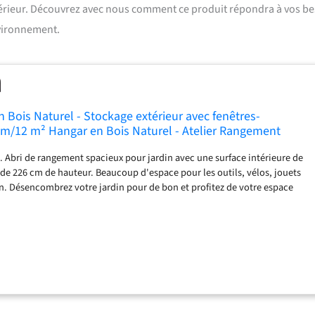
xtérieur. Découvrez avec nous comment ce produit répondra à vos b
vironnement.
n Bois Naturel - Stockage extérieur avec fenêtres-
m/12 m² Hangar en Bois Naturel - Atelier Rangement
- TIMBELA M336
n. Abri de rangement spacieux pour jardin avec une surface intérieure de
 de 226 cm de hauteur. Beaucoup d'espace pour les outils, vélos, jouets
n. Désencombrez votre jardin pour de bon et profitez de votre espace
jamais. ABRI DE JARDIN EN BOIS ROBUSTE : La construction robuste en
t languette avec les planches lisses rabotées à emboîtement étanche et le
rable garantissent que votre abri offre une excellente protection contre
dant vos effets personnels au sec à l'intérieur. Rassurez-vous, cet abri est
à l'épreuve du temps et est livré avec une garantie fabricant de 2 ans.
 avec la couleur et la finition de votre choix pour maximiser la durée de
 de jardin! Parfait comme maison d'été : avec ses portes doubles à grande
êtres en verre organique, cet abri de jardin en bois peut être facilement