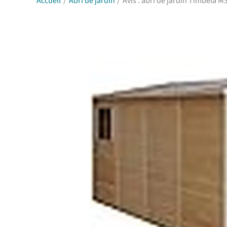
Accueil
Abri de jardin
Avis : abri de jardin Timbela M3