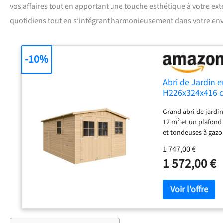
vos affaires tout en apportant une touche esthétique à votre e
quotidiens tout en s’intégrant harmonieusement dans votre en
-10%
Abri de Jardin e
H226x324x416 c
Outils et vélos
Grand abri de jardi
12 m² et un plafond
et tondeuses à gazo
extérieur plus que 
1 747,00 €
bardage à rainure e
1 572,00 €
feutre de toiture du
les intempéries, gar
conçu pour résister 
Traitez le bois brut
vie de votre cabane
ouverture et ses fen