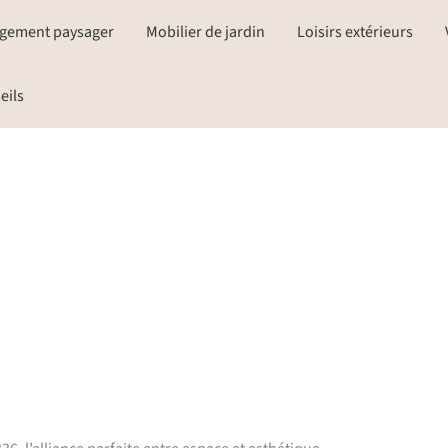
gement paysager
Mobilier de jardin
Loisirs extérieurs
eils