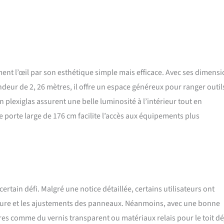
uperbe maison d'été qui embrasse beaucoup de lumière naturelle. Les
ent un accès pratique à votre abris de jardin, permettant un déplacement
ts tels que les barbecues, l'équipement de piscine et les meubles
dant facilement accessibles pour les chaudes journées d'été. FACILE À
s panneaux épais de pin et d’épicéa de haute qualité de 17 mm et des
mblage détaillées, l’assemblage de votre nouvel espace de stockage de
ir pour tout amateur de bricolage. Votre abri de jardin est livré avec des
ent l’œil par son esthétique simple mais efficace. Avec ses dimens
 feutre, des fixations, une double porte avec fenêtres, des loquets et
ndeur de 2, 26 mètres, il offre un espace généreux pour ranger outil
es nécessaires. TRÈS IMPORTANT : Nous nous excusons mais nous ne
et Harris, île de Skye, Mainland (Shetland), Anglesey, île de Man, île de
 plexiglas assurent une belle luminosité à l’intérieur tout en
y en raison de la taille des marchandises! Veuillez indiquer votre
 porte large de 176 cm facilite l’accès aux équipements plus
e portable lors de la commande.
ertain défi. Malgré une notice détaillée, certains utilisateurs ont
iture et les ajustements des panneaux. Néanmoins, avec une bonne
s comme du vernis transparent ou matériaux relais pour le toit dé