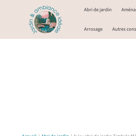
Aller
Abri de jardin
Aména
au
contenu
Arrosage
Autres cons