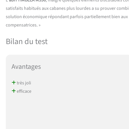
L’
abri TIMBELA M336
, malgré quelques éléments discutables conc
satisfaits habitués aux cabanes plus lourdes a su prouver com
solution économique répondant parfois partiellement bien aux
compensatrices. »
Bilan du test
Avantages
très joli
efficace