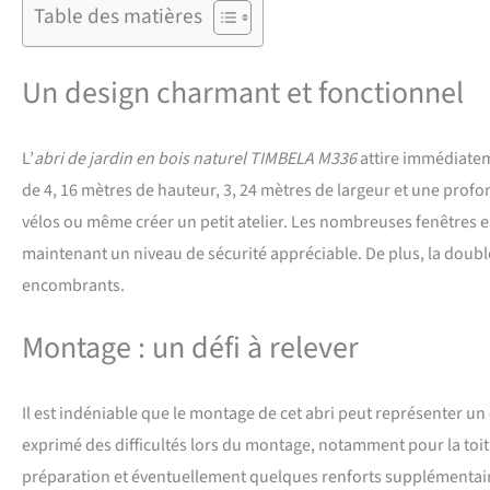
transformé en une s
Table des matières
portes doubles offr
facile des gros obje
d'extérieur, les ren
Un design charmant et fonctionnel
ASSEMBLER : Avec le
instructions d’asse
jardin sera un plais
L’
abri de jardin en bois naturel TIMBELA M336
attire immédiatem
panneaux de toit, du
de 4, 16 mètres de hauteur, 3, 24 mètres de largeur et une profo
d'autres accessoir
livrons pas à Lewis 
vélos ou même créer un petit atelier. Les nombreuses fenêtres en
Wight, île de Sheppe
maintenant un niveau de sécurité appréciable. De plus, la double
numéro de téléphon
encombrants.
Montage : un défi à relever
Il est indéniable que le montage de cet abri peut représenter un c
exprimé des difficultés lors du montage, notamment pour la to
préparation et éventuellement quelques renforts supplémentaire