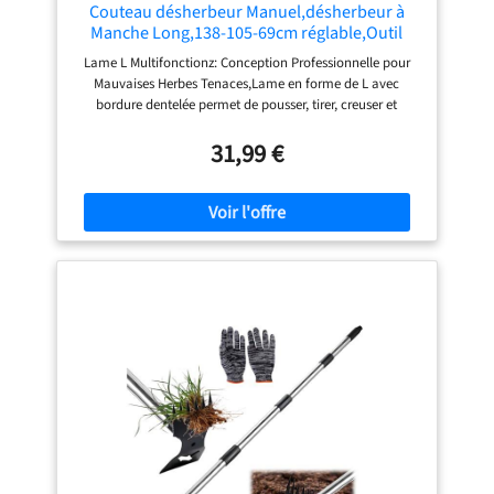
Couteau désherbeur Manuel,désherbeur à
Manche Long,138-105-69cm réglable,Outil
Désherbage pour Jardin，désherbeur
Lame L Multifonctionz: Conception Professionnelle pour
Ergonomique
Mauvaises Herbes Tenaces,Lame en forme de L avec
bordure dentelée permet de pousser, tirer, creuser et
couper en un seul geste. Élimine efficacement les racines
profondes, les mousses et les herbes récalcitrantes dans les
31,99 €
fissures, même sur sol dur Précision Ultime :Avec son
design ultra-fin (2.5 mm), ce désherbeur manuel pénètre
profondément dans les joints de pavés, dalles et murs
pour extirper racines et adventices. Sa lame acérée élimine
100% des végétaux indésirables, réduisant jusqu'à 80% le
temps de désherbage grâce à une action radicale et
durable. Solution écologique sans produits chimiques
pour un résultat propre et pérenne. Matériau Haute
Résistance：Acier Inoxydable Revêtement Anti-
Rouille,Fabriqué en acier inoxydable durable avec
traitement anti-corrosion, résistant à l’humidité et aux
intempéries. Nettoyage rapide à l’eau, durée de vie 3 fois
plus longue que les outils classiques. poignée
Ergonomique Réglable : 3 Longueurs (138 cm / 105 cm /
69 cm),poignée ajustable anti-fatigue pour adapter la
posture (debout ou accroupi), protégeant le dos et les