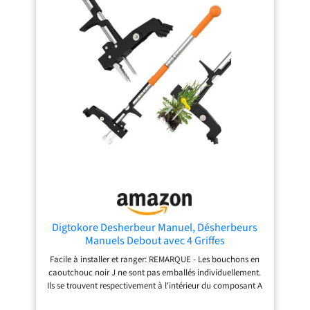
outils de jardinage sont forgés à partir d'acier au carbone
de première qualité pour plus de solidité et de résistance à
la rouille. Suffisamment résistants pour les sols argileux et
humides, ils constituent un choix durable pour une
utilisation tout au long de la saison. Assemblage facile : le
manche en acier inoxydable s'installe rapidement par
encliquetage, garantissant une connexion sûre et sans
oscillation. Il prend peu de place, ce qui le rend facile à
démonter pour un rangement compact lorsqu'il n'est pas
utilisé. Utilisation polyvalente : cette houe est livrée avec
une paire de gants de jardinage pour une protection
supplémentaire des mains. Cet outil de jardinage est un
excellent compagnon pour lutter contre les mauvaises
herbes, ameublir le sol, creuser, semer, planter et cultiver
des légumes, des fleurs, des jardins, des cours et des
parterres de fleurs.
Digtokore Desherbeur Manuel, Désherbeurs
Manuels Debout avec 4 Griffes
Facile à installer et ranger: REMARQUE - Les bouchons en
caoutchouc noir J ne sont pas emballés individuellement.
Ils se trouvent respectivement à l'intérieur du composant A
et du composant B. Il est léger, portable et facile à