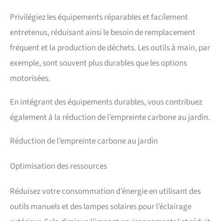
optimale, parfaites pour une utilisation prolongée.
ASSISES RESPIRANTES EN TEXTILÈNE : Profitez d'une
Privilégiez les équipements réparables et facilement
sensation fraîche et aérée grâce aux assises en textilène
lors des journées chaudes, ou ajoutez les coussins
entretenus, réduisant ainsi le besoin de remplacement
amovibles pour un confort supplémentaire lorsque les
fréquent et la production de déchets. Les outils à main, par
températures baissent. Adapté à toutes les saisons, cet
ensemble de salon de jardin extérieur offre deux options
exemple, sont souvent plus durables que les options
de confort selon vos besoins. TABLE À EFFET BOIS LATTÉ :
Ce salon de jardin avec une table basse au design effet
motorisées.
bois apporte une touche naturelle et chaleureuse à votre
espace extérieur. Le dessus en lattes permet un drainage
En intégrant des équipements durables, vous contribuez
rapide de l'eau, facilitant l'entretien, et offre un espace
sécurisé pour garder vos boissons ou collations à portée
également à la réduction de l’empreinte carbone au jardin.
de main pendant vos moments de détente. CADRES EN
MÉTAL : Conçus avec un revêtement par poudrage pour
Réduction de l’empreinte carbone au jardin
une solidité et une durabilité accrues, les cadres en métal
de ce salon de jardin extérieur assurent un maintien fiable.
Leur design minimaliste s'harmonise facilement avec tout
Optimisation des ressources
type d'espace extérieur : jardin, patio, balcon ou terrasse.
Réduisez votre consommation d’énergie en utilisant des
outils manuels et des lampes solaires pour l’éclairage