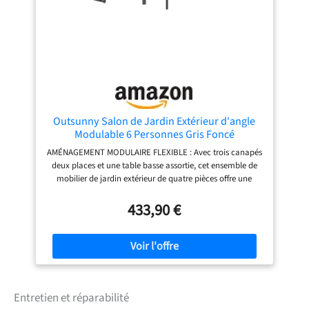
et des décorations, elle est faite pour l'extérieur et le
confort. Fabriquée avec des matériaux de qualité, cette
table devient un élément clé pour améliorer l'ambiance
des jardins et terrasses. 【Conseils d'entretien】 Pensez à
couvrir la table pour protéger son apparence et sa
longévité. Une housse gardera les couleurs vives et la
texture intactes, vous permettant d'en profiter toute
l'année et faisant de cette table une pièce centrale dans
n'importe quel espace extérieur.
Outsunny Salon de Jardin Extérieur d'angle
Modulable 6 Personnes Gris Foncé
AMÉNAGEMENT MODULAIRE FLEXIBLE : Avec trois canapés
deux places et une table basse assortie, cet ensemble de
mobilier de jardin extérieur de quatre pièces offre une
flexibilité exceptionnelle : configurez-le en L, en U, face à
face ou selon vos préférences pour accueillir
433,90 €
confortablement jusqu'à six personnes lors de vos
réunions ou moments de convivialité. COUSSINS
REMBOURRÉS AVEC TISSU RÉSISTANT : Les coussins
d'assise et de dossier sont revêtus de tissu polyester
cationique de 200 gsm, un matériau robuste et résistant à
la décoloration. Les housses amovibles et lavables
Entretien et réparabilité
garantissent une facilité d'entretien et une hygiène