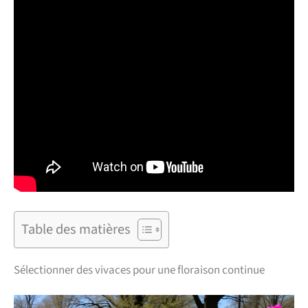
Table des matières
Sélectionner des vivaces pour une floraison continue