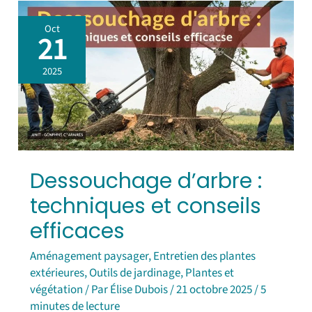
Dessouchage
Oct
d’arbre
21
:
techniques
2025
et
conseils
efficaces
Dessouchage d’arbre :
techniques et conseils
efficaces
Aménagement paysager
,
Entretien des plantes
extérieures
,
Outils de jardinage
,
Plantes et
végétation
/ Par
Élise Dubois
/
21 octobre 2025
/
5
minutes de lecture