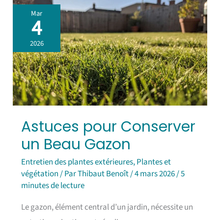
Astuces
Mar
pour
4
Conserver
un
2026
Beau
Gazon
Astuces pour Conserver
un Beau Gazon
Entretien des plantes extérieures
,
Plantes et
végétation
/ Par
Thibaut Benoît
/
4 mars 2026
/
5
minutes de lecture
Le gazon, élément central d’un jardin, nécessite un