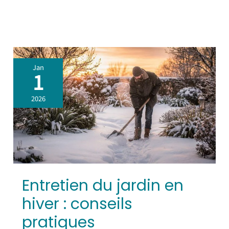
Entretien
Jan
du
1
jardin
en
2026
hiver
:
conseils
pratiques
Entretien du jardin en
hiver : conseils
pratiques