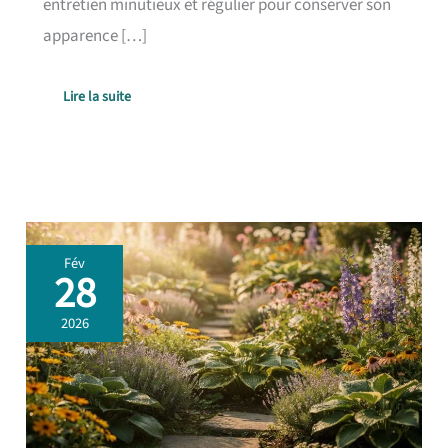
entretien minutieux et régulier pour conserver son
apparence […]
Lire la suite
Guide
Fév
Entretien
28
des
Plantes
2026
Vivaces
pour
un
Jardin
Épanoui