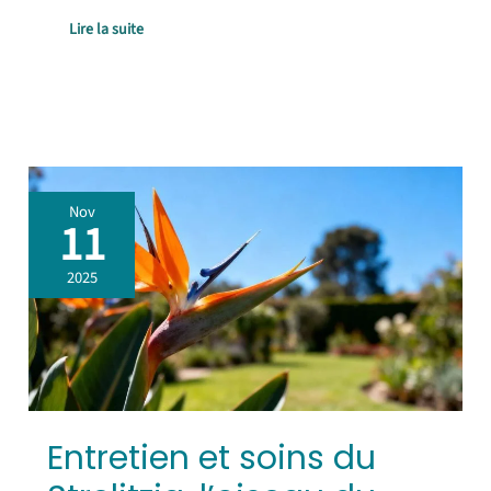
Lire la suite
Entretien
Nov
et
11
soins
du
2025
Strelitzia,
l’oiseau
du
paradis
Entretien et soins du