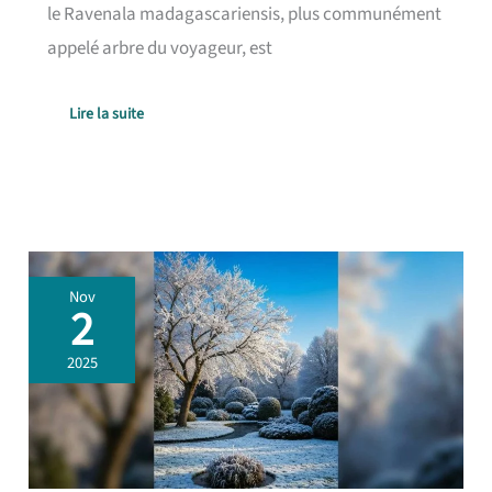
le Ravenala madagascariensis, plus communément
appelé arbre du voyageur, est
Lire la suite
Les
Nov
avantages
2
de
l’hiver
2025
pour
votre
jardin