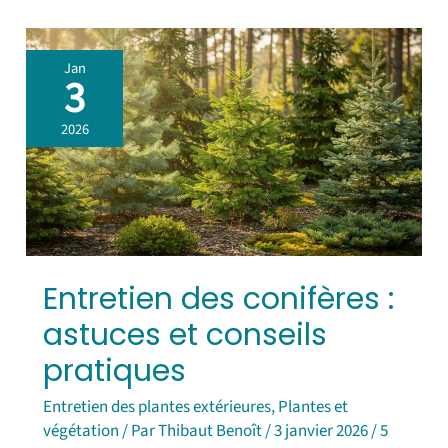
Entretien
Jan
des
3
conifères
:
2026
astuces
et
conseils
pratiques
Entretien des conifères :
astuces et conseils
pratiques
Entretien des plantes extérieures
,
Plantes et
végétation
/ Par
Thibaut Benoît
/
3 janvier 2026
/
5