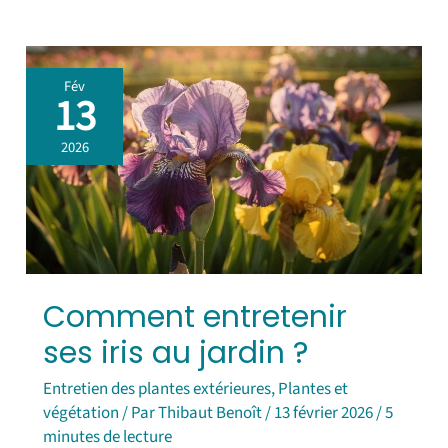
Comment
Fév
entretenir
13
ses
iris
2026
au
jardin
?
Comment entretenir
ses iris au jardin ?
Entretien des plantes extérieures
,
Plantes et
végétation
/ Par
Thibaut Benoît
/
13 février 2026
/
5
minutes de lecture