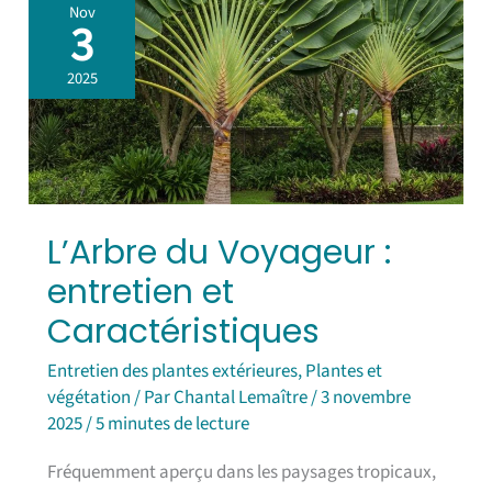
L’Arbre
Nov
du
3
Voyageur
:
2025
entretien
et
Caractéristiques
L’Arbre du Voyageur :
entretien et
Caractéristiques
Entretien des plantes extérieures
,
Plantes et
végétation
/ Par
Chantal Lemaître
/
3 novembre
2025
/
5 minutes de lecture
Fréquemment aperçu dans les paysages tropicaux,