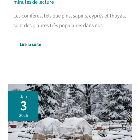
minutes de lecture
Les conifères, tels que pins, sapins, cyprès et thuyas,
sont des plantes très populaires dans nos
Lire la suite
Dégâts
Jan
de
3
neige
:
2026
protéger
votre
jardin
efficacement