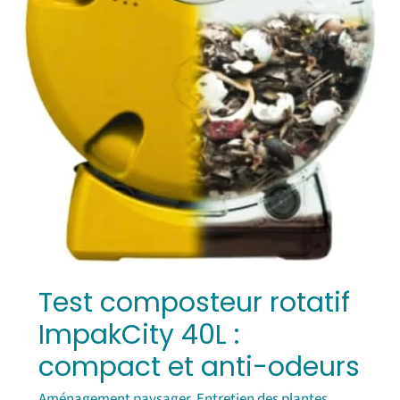
anti-
odeurs
Test composteur rotatif
ImpakCity 40L :
compact et anti-odeurs
Aménagement paysager
,
Entretien des plantes