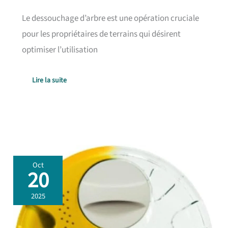
Le dessouchage d’arbre est une opération cruciale
pour les propriétaires de terrains qui désirent
optimiser l’utilisation
Lire la suite
Test
Oct
composteur
20
rotatif
ImpakCity
2025
40L
:
compact
et