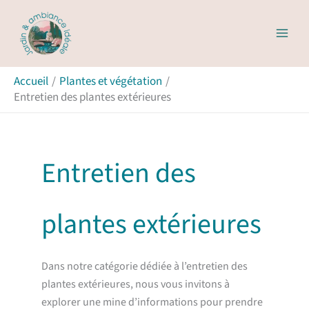
Aller
R
au
e
contenu
c
Accueil
Plantes et végétation
h
Entretien des plantes extérieures
e
r
c
Entretien des
h
e
plantes extérieures
r
Dans notre catégorie dédiée à l’entretien des
plantes extérieures, nous vous invitons à
explorer une mine d’informations pour prendre