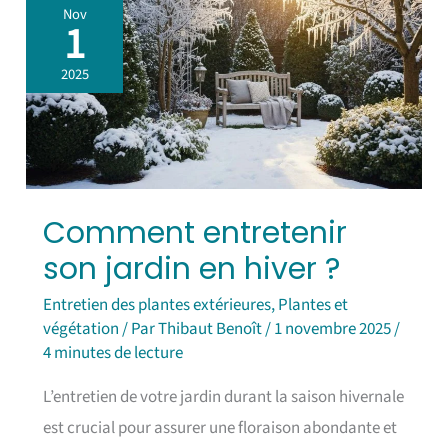
Comment
Nov
entretenir
1
son
jardin
2025
en
hiver
?
Comment entretenir
son jardin en hiver ?
Entretien des plantes extérieures
,
Plantes et
végétation
/ Par
Thibaut Benoît
/
1 novembre 2025
/
4 minutes de lecture
L’entretien de votre jardin durant la saison hivernale
est crucial pour assurer une floraison abondante et