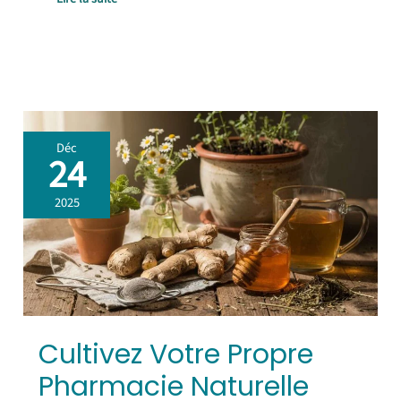
Cultivez
Déc
Votre
24
Propre
Pharmacie
2025
Naturelle
dans
le
Jardin
Cultivez Votre Propre
Pharmacie Naturelle