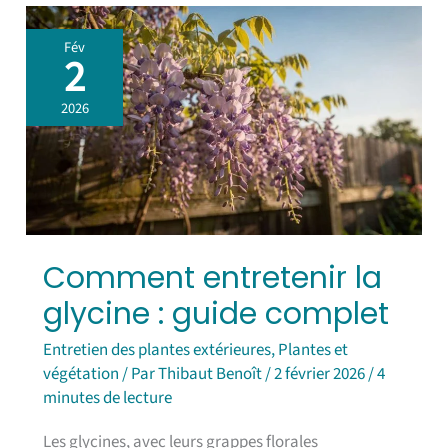
Comment
Fév
entretenir
2
la
glycine
2026
:
guide
complet
Comment entretenir la
glycine : guide complet
Entretien des plantes extérieures
,
Plantes et
végétation
/ Par
Thibaut Benoît
/
2 février 2026
/
4
minutes de lecture
Les glycines, avec leurs grappes florales