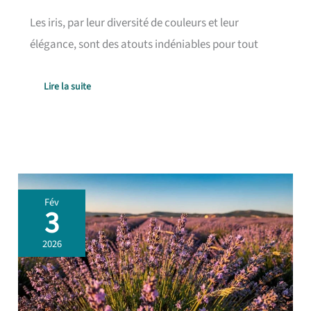
Les iris, par leur diversité de couleurs et leur
élégance, sont des atouts indéniables pour tout
Lire la suite
Guide
Fév
d’entretien
3
de
la
2026
lavande
et
du
lavandin