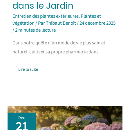
dans le Jardin
Entretien des plantes extérieures
,
Plantes et
végétation
/ Par
Thibaut Benoît
/
24 décembre 2025
/
2 minutes de lecture
Dans notre quête d’un mode de vie plus sain et
naturel, cultiver sa propre pharmacie dans
Lire la suite
Comment
Déc
cultiver
21
des