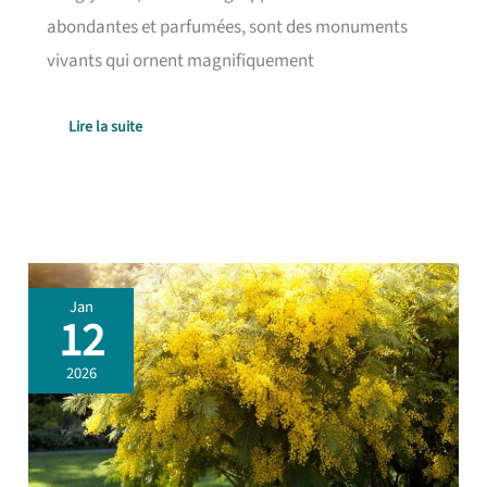
abondantes et parfumées, sont des monuments
vivants qui ornent magnifiquement
Lire la suite
Entretien
Jan
du
12
mimosa
:
2026
conseils
pratiques
et
astuces