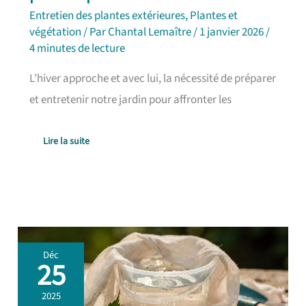
Entretien des plantes extérieures
,
Plantes et
végétation
/ Par
Chantal Lemaître
/
1 janvier 2026
/
4 minutes de lecture
L’hiver approche et avec lui, la nécessité de préparer
et entretenir notre jardin pour affronter les
Lire la suite
Recette
Déc
de
25
purin
d’orties
2025
: