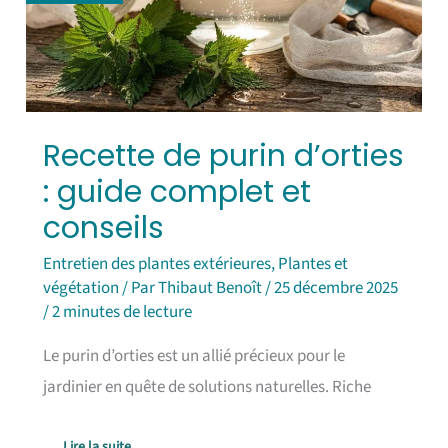
guide
complet
et
conseils
Recette de purin d’orties
: guide complet et
conseils
Entretien des plantes extérieures
,
Plantes et
végétation
/ Par
Thibaut Benoît
/
25 décembre 2025
/
2 minutes de lecture
Le purin d’orties est un allié précieux pour le
jardinier en quête de solutions naturelles. Riche
Lire la suite