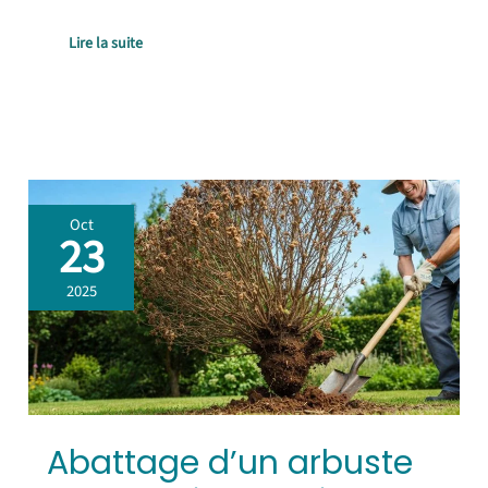
Lire la suite
Abattage
Oct
d’un
23
arbuste
mort
2025
:
guide
pratique
jardiniers
Abattage d’un arbuste