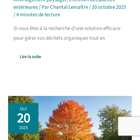
extérieures
/ Par
Chantal Lemaître
/
20 octobre 2025
/
4 minutes de lecture
Si vous êtes à la recherche d’une solution efficace
pour gérer vos déchets organiques tout en
Lire la suite
Entretien
Oct
du
20
Liquidambar
:
2025
guide
Complet