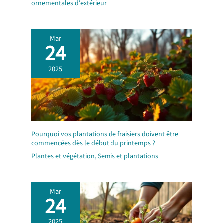
veuillez nous contacter à
ornementales d'extérieur
tout moment. Nous vous
proposerons une solution
satisfaisante dans les plus
Mar
24
brefs délais et sans excuses.
Achetez en toute confiance.
2025
Pourquoi vos plantations de fraisiers doivent être
commencées dès le début du printemps ?
Plantes et végétation
,
Semis et plantations
Mar
24
2025