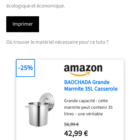
écologique et économique.
Imprimer
Où trouver le matériel nécessaire pour ce tuto ?
-25%
BAOCHADA Grande
Marmite 35L Casserole
Professionnelle en
Grande capacité : cette
Acier Inoxydable
marmite peut contenir 35
litres – une véritable
casserole pour les
56,99 €
professionnels Avec cette
42,99 €
grande casserole, vous