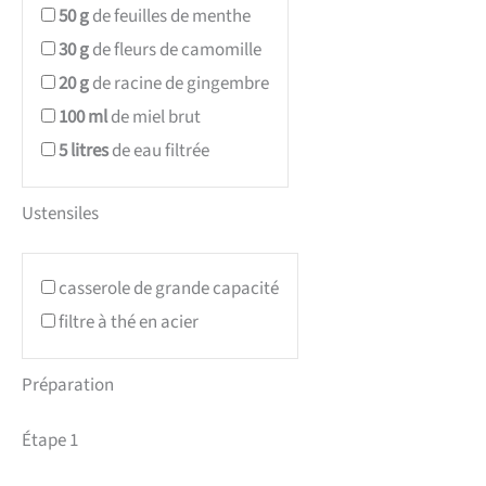
50
g
de feuilles de menthe
30
g
de fleurs de camomille
20
g
de racine de gingembre
100
ml
de miel brut
5
litres
de eau filtrée
Ustensiles
casserole de grande capacité
filtre à thé en acier
Préparation
Étape 1