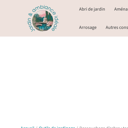
Aller
Abri de jardin
Aména
au
contenu
Arrosage
Autres cons