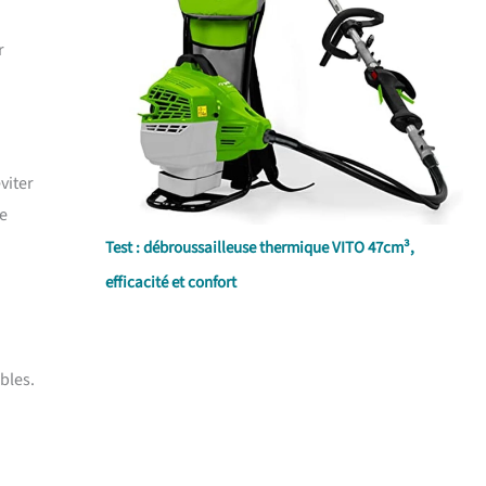
r
viter
se
Test : débroussailleuse thermique VITO 47cm³,
efficacité et confort
bles.