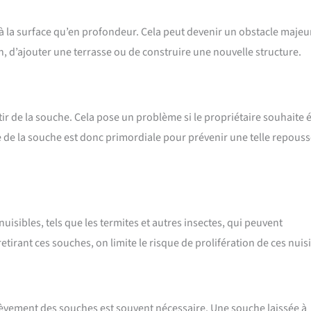
à la surface qu’en profondeur. Cela peut devenir un obstacle majeu
n, d’ajouter une terrasse ou de construire une nouvelle structure.
r de la souche. Cela pose un problème si le propriétaire souhaite é
te de la souche est donc primordiale pour prévenir une telle repous
isibles, tels que les termites et autres insectes, qui peuvent
rant ces souches, on limite le risque de prolifération de ces nuisi
nlèvement des souches est souvent nécessaire. Une souche laissée à