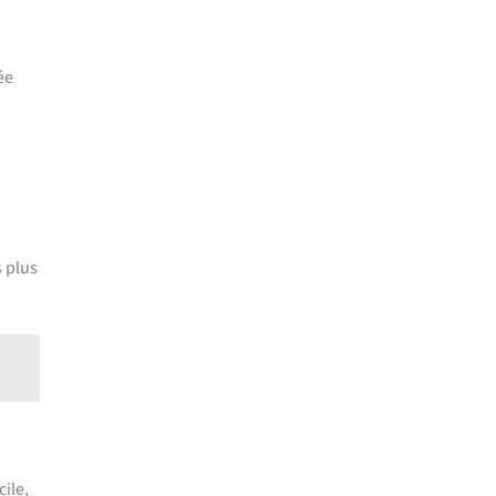
ée
s plus
ile,