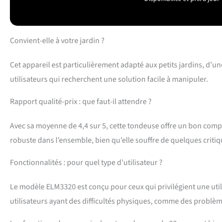
Convient-elle à votre jardin ?
Cet appareil est particulièrement adapté aux petits jardins, d’un
utilisateurs qui recherchent une solution facile à manipuler.
Rapport qualité-prix : que faut-il attendre ?
Avec sa moyenne de 4,4 sur 5, cette tondeuse offre un bon compro
robuste dans l’ensemble, bien qu’elle souffre de quelques critiq
Fonctionnalités : pour quel type d’utilisateur ?
Le modèle ELM3320 est conçu pour ceux qui privilégient une utili
utilisateurs ayant des difficultés physiques, comme des problèm