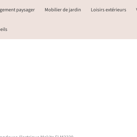
gement paysager
Mobilier de jardin
Loisirs extérieurs
eils