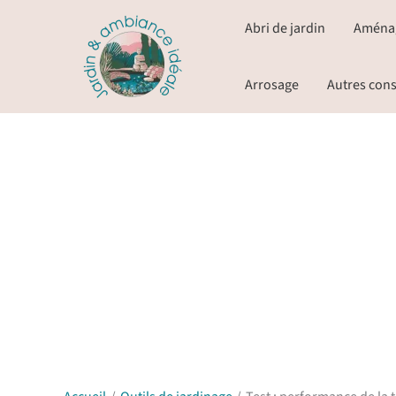
Aller
Abri de jardin
Aména
au
contenu
Arrosage
Autres cons