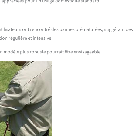
en appréciées pour un usage domestique standard.
s utilisateurs ont rencontré des pannes prématurées, suggérant des
ion régulière et intensive.
 un modèle plus robuste pourrait être envisageable.