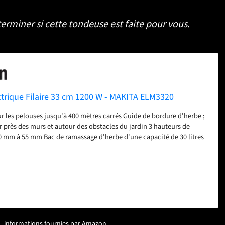
erminer si cette tondeuse est faite pour vous.
trique Filaire 33 cm 1200 W - MAKITA ELM3320
les pelouses jusqu'à 400 mètres carrés Guide de bordure d'herbe ;
 près des murs et autour des obstacles du jardin 3 hauteurs de
0 mm à 55 mm Bac de ramassage d'herbe d'une capacité de 30 litres
e niveau d'herbe
ur – informations fournies par Amazon