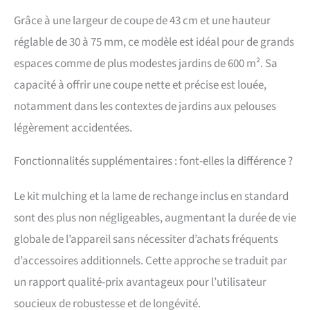
transport sans effort de la
Grâce à une largeur de coupe de 43 cm et une hauteur
tondeuse De nombreux
accessoires sont fournis :
réglable de 30 à 75 mm, ce modèle est idéal pour de grands
des lames de rechange
espaces comme de plus modestes jardins de 600 m². Sa
pour prolonger la durée
de vie de l'appareil et un
capacité à offrir une coupe nette et précise est louée,
kit de mulching pour une
notamment dans les contextes de jardins aux pelouses
tonte respectueuse de
l'environnement sont déjà
légèrement accidentées.
inclus dans le kit
Fonctionnalités supplémentaires : font-elles la différence ?
Le kit mulching et la lame de rechange inclus en standard
sont des plus non négligeables, augmentant la durée de vie
globale de l’appareil sans nécessiter d’achats fréquents
d’accessoires additionnels. Cette approche se traduit par
un rapport qualité-prix avantageux pour l’utilisateur
soucieux de robustesse et de longévité.