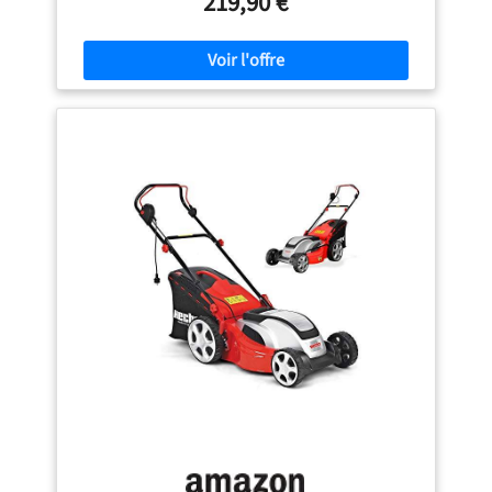
219,90 €
ergonomique avec interrupteur confortable en forme
d'étrier et poignée souple, guidon réglable en hauteur sur
3 positions et donc adaptable à la taille de l'utilisateur
Collecte pratique des déchets de tonte : sac de ramassage
en tissu (capacité de 50 l) avec couvercle rigide et
indicateur de niveau de remplissage, poignée
supplémentaire sur le bac de ramassage pour faciliter le
vidage Durable et stable : boîtier en plastique robuste ;
sécurité sur la pelouse : système pratique de soulagement
du câble - empêche la fiche de glisser, réduit le risque de
trébucher sur le câble Rangement peu encombrant et
transport sans effort : guidon rabattable pour un
rangement peu encombrant, poignée de transport
intégrée pour un transport sans effort de la tondeuse De
nombreux accessoires sont fournis : des lames de
rechange pour prolonger la durée de vie de l'appareil et un
kit de mulching pour une tonte respectueuse de
l'environnement sont déjà inclus dans le kit