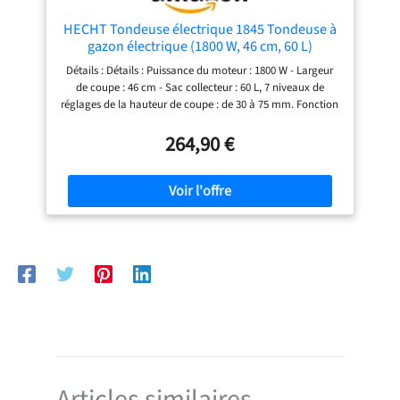
HECHT Tondeuse électrique 1845 Tondeuse à
gazon électrique (1800 W, 46 cm, 60 L)
Détails : Détails : Puissance du moteur : 1800 W - Largeur
de coupe : 46 cm - Sac collecteur : 60 L, 7 niveaux de
réglages de la hauteur de coupe : de 30 à 75 mm. Fonction
4 en 1 : Elle permet de tondre, de ramasser, de pailler, de
broyer les feuilles et les branches. Cette tondeuse à gazon
264,90 €
HECHT est parfaite pour les surfaces de jusqu'à 1000 m².
Design léger et élégant - Boîtier robuste en acier de la
fameuse couleur rouge de la marque Hecht - Grandes
roues à roulement à billes. Ne réfléchissez pas trop
longtemps et offrez-vous dès maintenant cette puissante
tondeuse à gazon électrique fiable de la marque Hecht -
Poids d'environ 30 kg.
Articles similaires