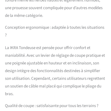
tondre même les herbes hautes et légèrement humides,
avec couvercle rigide et
une prouesse souvent compliquée pour d’autres modèles
indicateur de niveau de
remplissage, poignée
de la même catégorie.
supplémentaire sur le bac
de ramassage pour
Conception ergonomique : adaptée à toutes les situations
faciliter le vidage Durable
?
et stable : boîtier en
plastique robuste ;
sécurité sur la pelouse :
La IKRA Tondeuse est pensée pour offrir confort et
système pratique de
maniabilité. Avec un levier de réglage de coupe pratique et
soulagement du câble -
empêche la fiche de
une poignée ajustable en hauteur et en inclinaison, son
glisser, réduit le risque de
design intègre des fonctionnalités destinées à simplifier
trébucher sur le câble
Rangement peu
son utilisation. Cependant, certains utilisateurs regrettent
encombrant et transport
un soutien de câble mal placé qui complique le pliage du
sans effort : guidon
rabattable pour un
bras.
rangement peu
encombrant, poignée de
Qualité de coupe : satisfaisante pour tous les terrains ?
transport intégrée pour un