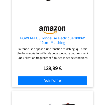
supplémentaire sur le
bac de ramassage pour
faciliter le vidage
Durable et stable :
boîtier en plastique
robuste ; sécurité sur la
pelouse : système
pratique de
POWERPLUS Tondeuse electrique 2000W
soulagement du câble -
42cm - Mulching
empêche la fiche de
La tondeuse dispose d'une fonction mulching, qui broie
glisser, réduit le risque
l'herbe coupée Le boîtier de cette tondeuse peut résister à
de trébucher sur le
une utilisation fréquente et à toutes sortes de conditions
câble Rangement peu
météorologiques La poignée de cette tondeuse peut
encombrant et
également être pliée pour un rangement compact
129,99 €
transport sans effort :
guidon rabattable pour
un rangement peu
encombrant, poignée
de transport intégrée
pour un transport sans
effort de la tondeuse De