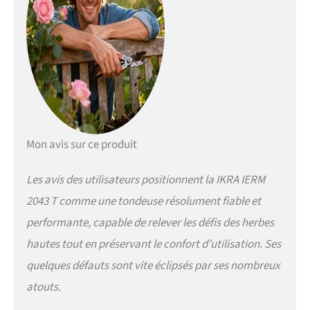
adaptable à la taille de
l'utilisateur Collecte
pratique des déchets de
tonte : sac de ramassage
en tissu (capacité de 50
l) avec couvercle rigide
et indicateur de niveau
de remplissage, poignée
supplémentaire sur le
bac de ramassage pour
Mon avis sur ce produit
faciliter le vidage
Durable et stable :
boîtier en plastique
Les avis des utilisateurs positionnent la IKRA IERM
robuste ; sécurité sur la
2043 T comme une tondeuse résolument fiable et
pelouse : système
pratique de
performante, capable de relever les défis des herbes
soulagement du câble -
hautes tout en préservant le confort d’utilisation. Ses
empêche la fiche de
quelques défauts sont vite éclipsés par ses nombreux
glisser, réduit le risque
de trébucher sur le
atouts.
câble Rangement peu
encombrant et