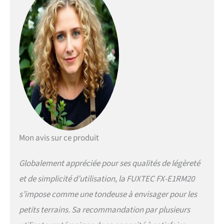
réglable de 25 à 65 mm
et une vitesse de
rotation de 3900 tours
par minute. Convient
aux zones difficiles
d'accès. Très légère et
maniable, fonctionne
sur batterie pour
travailler
confortablement dans
le jardin. Comprend un
sac de ramassage
d'herbe pour un travail
Mon avis sur ce produit
propre. Silencieuse :
Faible volume (peu
encombrant) pour une
Globalement appréciée pour ses qualités de légèreté
utilisation dans des
et de simplicité d’utilisation, la FUXTEC FX-E1RM20
environnements
sensibles au bruit tels
s’impose comme une tondeuse à envisager pour les
que la ville, l'école et la
petits terrains. Sa recommandation par plusieurs
maison de retraite. La