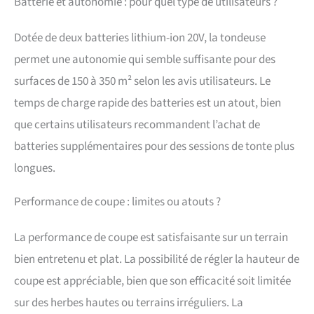
Batterie et autonomie : pour quel type de utilisateurs ?
Silencieuse : Faible
volume (peu encombrant)
pour une utilisation dans
Dotée de deux batteries lithium-ion 20V, la tondeuse
des environnements
permet une autonomie qui semble suffisante pour des
sensibles au bruit tels que
la ville, l'école et la
surfaces de 150 à 350 m² selon les avis utilisateurs. Le
maison de retraite. La
temps de charge rapide des batteries est un atout, bien
liberté sans fil : Indice de
réparabilité 8,5/10 - Tonte
que certains utilisateurs recommandent l’achat de
sans complication et sans
batteries supplémentaires pour des sessions de tonte plus
fil avec une batterie
lithium-ion haute
longues.
performance sans effet de
mémoire - toujours prêt à
Performance de coupe : limites ou atouts ?
démarrer sur simple
pression d'un bouton.
La performance de coupe est satisfaisante sur un terrain
bien entretenu et plat. La possibilité de régler la hauteur de
coupe est appréciable, bien que son efficacité soit limitée
sur des herbes hautes ou terrains irréguliers. La