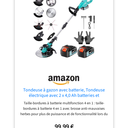
niveaux: Adaptez facilement la hauteur de coupe de 25 à
65 mm selon vos besoins, pour un gazon parfaitement
entretenu en toutes saisons. Fonction 2-en-1 mulching ou
ramassage 35 L: Choisissez entre le mode mulching pour
fertiliser naturellement votre pelouse ou le ramassage
dans le bac grande capacité de 35 L, réduisant la
fréquence de vidage et améliorant votre efficacité.
Tondeuse à gazon avec batterie, Tondeuse
électrique avec 2 x 4,0 Ah batteries et
chargeurs, débroussailleuse avec brosse anti-
Taille-bordures à batterie multifonction 4 en 1 : taille-
mauvaises herbes, moteur sans balais 1000W,
bordures à batterie 4 en 1 avec brosse anti-mauvaises
tondeuse électrique pour les
herbes pour plus de puissance et de fonctionnalité lors du
jardinage ! Lames de scie circulaire de 22,9 cm pour
couper les arbustes épineux et les pousses, lame en acier
99,99 €