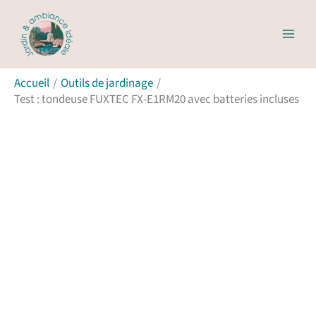
Aller
R
au
e
contenu
c
Accueil
Outils de jardinage
h
Test : tondeuse FUXTEC FX-E1RM20 avec batteries incluses
e
r
c
h
e
r