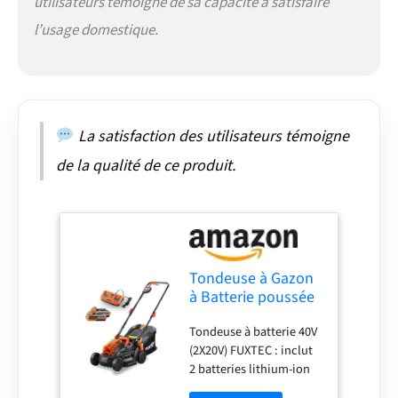
liberté sans fil : Indice
utilisateurs témoigne de sa capacité à satisfaire
de réparabilité 8,5/10 -
l’usage domestique.
Tonte sans
complication et sans fil
avec une batterie
lithium-ion haute
performance sans effet
de mémoire - toujours
La satisfaction des utilisateurs témoigne
prêt à démarrer sur
de la qualité de ce produit.
simple pression d'un
bouton.
Tondeuse à Gazon
à Batterie poussée
40V (2X20V)
Tondeuse à batterie 40V
FUXTEC FX-
(2X20V) FUXTEC : inclut
E1RM20-33 cm Set
2 batteries lithium-ion
avec 2 Batteries
une performance
2Ah et Double