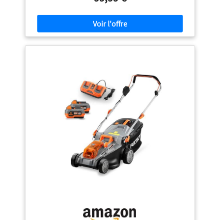
de 22,9 cm pour couper l'herbe épaisse et les mauvaises
herbes, la corde de désherbage est adaptée pour les jeunes
herbes, et la brosse métallique de 10,2 cm fonctionne bien
pour le nettoyage de la mousse et de la croissance sur les
trottoirs. 【Moteur sans balais haute puissance de
1000W】: La tondeuse à gazon 21V avec batterie équipée
d'un moteur sans balais puissant et nécessitant peu
d'entretien avec une puissance maximale de 1 000 watts,
atteignant jusqu'à 25 000 tr/min. Par rapport aux moteurs
à balais traditionnels, il offre une puissance maximale,
réduit en même temps les pertes d'énergie et prolonge
considérablement sa durée de vie, afin que vous puissiez
entretenir votre jardin efficacement et rapidement. 【Deux
batteries 4000mAh et indicateur de charge LED】Le taille-
haies à batterie ENRIPRT est livré avec deux batteries de
4000mAh/4.0Ah, qui offrent une autonomie totale allant
jusqu'à 90 minutes, suffisantes pour effectuer des travaux
plus longs. Grâce au chargeur fourni, elles sont
rapidement prêtes à être utilisées à nouveau. L'écran LCD
est une fonctionnalité pratique pour garder un œil sur le
niveau de la batterie à tout moment. 【Design sûr et
confortable】Le taille-haies à batterie avec batterie et
chargeur est doté d'un double interrupteur, pour une
utilisation sûre et fiable. La poignée ergonomique et