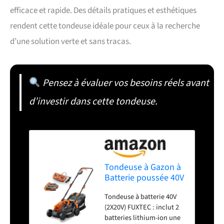
efficace et rapide. Des détails pratiques et esthétiques
rendent cette tondeuse idéale pour ceux à la recherche
d’une solution verte et sans tracas.
Pensez à évaluer vos besoins réels avant
d’investir dans cette tondeuse.
Tondeuse à Gazon à
Batterie poussée 40V
(2X20V) FUXTEC FX-
Tondeuse à batterie 40V
E1RM20-33 cm Set
(2X20V) FUXTEC : inclut 2
avec 2 Batteries 2Ah
batteries lithium-ion une
et Double Chargeur