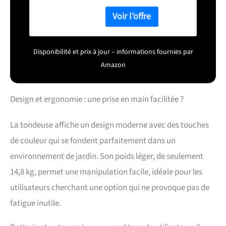
performance puissante et
2,4A
durable. Ainsi qu'une
double station de charge
pour une recharge rapide
et simultanée. Travail
Disponibilité et prix à jour – informations fournies par
efficace avec une largeur
Amazon
de coupe de 33 cm, un bac
de ramassage 35 litres.
une hauteur de coupe
Design et ergonomie : une prise en main facilitée ?
réglable de 25 à 65 mm et
une vitesse de rotation de
3900 tours par minute.
La tondeuse affiche un design moderne avec des touches
Convient aux zones
de couleur qui se fondent parfaitement dans un
difficiles d'accès. Très
légère et maniable,
environnement de jardin. Son poids léger, de seulement
fonctionne sur batterie
14,8 kg, permet une manipulation facile, idéale pour les
pour travailler
confortablement dans le
utilisateurs cherchant une option qui ne provoque pas de
jardin. Comprend un sac
fatigue inutile.
de ramassage d'herbe
pour un travail propre.