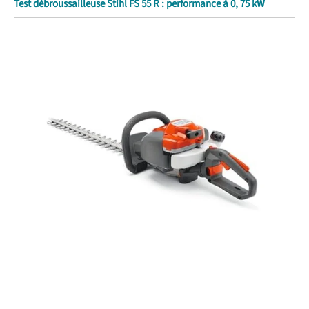
Test débroussailleuse Stihl FS 55 R : performance à 0, 75 kW