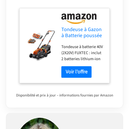
Tondeuse à Gazon
à Batterie poussée
40V (2X20V)
Tondeuse à batterie 40V
FUXTEC FX-
(2X20V) FUXTEC : inclut
E1RM20-33 cm Set
2 batteries lithium-ion
avec 2 Batteries
une performance
2Ah et Double
puissante et durable.
Chargeur 2,4A
Ainsi qu'une double
station de charge pour
une recharge rapide et
simultanée. Travail
Disponibilité et prix à jour – informations fournies par Amazon
efficace avec une
largeur de coupe de 33
cm, un bac de
ramassage 35 litres. une
hauteur de coupe