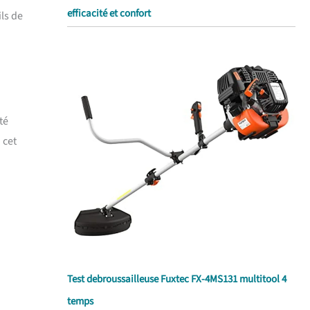
efficacité et confort
ls de
té
 cet
Test debroussailleuse Fuxtec FX-4MS131 multitool 4
temps