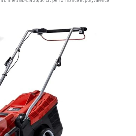
fil Einhell GE-CM 36/36 Li : performance et polyvalence