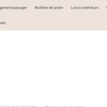
gement paysager
Mobilier de jardin
Loisirs extérieurs
eils