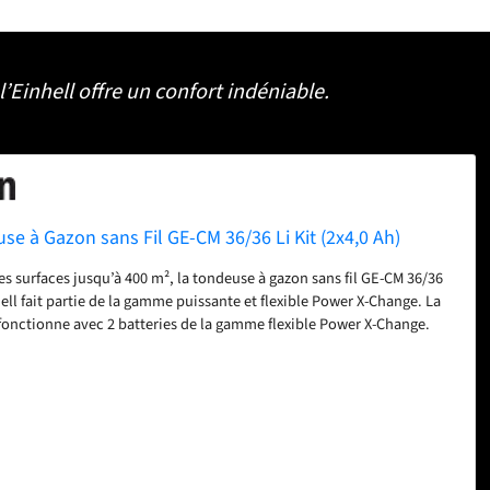
Einhell offre un confort indéniable.
se à Gazon sans Fil GE-CM 36/36 Li Kit (2x4,0 Ah)
es surfaces jusqu’à 400 m², la tondeuse à gazon sans fil GE-CM 36/36
nhell fait partie de la gamme puissante et flexible Power X-Change. La
 fonctionne avec 2 batteries de la gamme flexible Power X-Change.
0 Ah Power X-Change et deux chargeurs sont inclus de série. Les
-Change disposent d’un indicateur du niveau de charge à 3 LED et
avec tous les autres appareils de la gamme. PurePOWER Brushless –
r sans charbon à faible entretien délivre une puissance maximale
e fonctionnement plus longue que celle des moteurs à charbon
ndeuse comprend un système de réglage centralisé de la hauteur de
ns, un guidon repliable et réglable à 3 hauteurs pour une