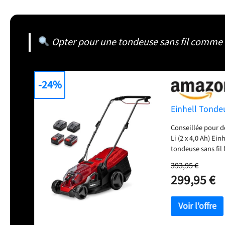
Opter pour une tondeuse sans fil comme l’
-24%
Einhell Tondeu
Conseillée pour d
Li (2 x 4,0 Ah) Ei
tondeuse sans fil
Deux batteries 4,
393,95 €
batteries Power X
299,95 €
sont compatibles 
Le puissant moteu
pour une durée d
classiques. La to
coupe à 6 positio