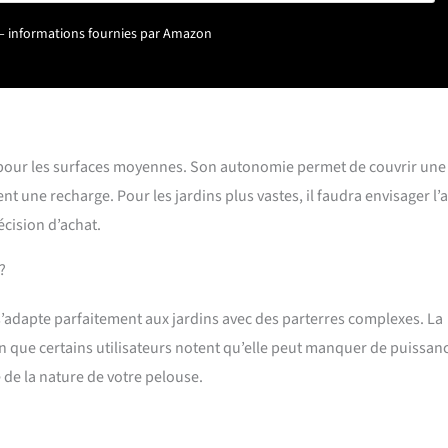
ortable et un bac collecteur de 40 L. La tondeuse à gazon sans fil est
ur – informations fournies par Amazon
er en plastique de haute qualité résistant aux chocs et d’une poignée
ite son transport.
 pour les surfaces moyennes. Son autonomie permet de couvrir une
nt une recharge. Pour les jardins plus vastes, il faudra envisager l’
écision d’achat.
?
s’adapte parfaitement aux jardins avec des parterres complexes. La
ien que certains utilisateurs notent qu’elle peut manquer de puissan
 de la nature de votre pelouse.