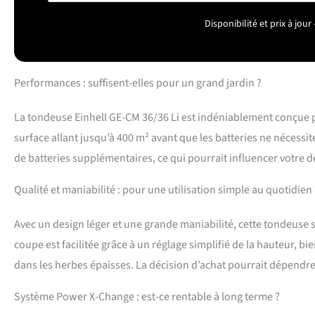
manipulation conf
Disponibilité et prix à jo
équipée d’un cart
intégrée qui facil
Performances : suffisent-elles pour un grand jardin ?
La tondeuse Einhell GE-CM 36/36 Li est indéniablement conçue
surface allant jusqu’à 400 m² avant que les batteries ne nécessite
de batteries supplémentaires, ce qui pourrait influencer votre d
Qualité et maniabilité : pour une utilisation simple au quotidien 
Avec un design léger et une grande maniabilité, cette tondeuse 
coupe est facilitée grâce à un réglage simplifié de la hauteur, b
dans les herbes épaisses. La décision d’achat pourrait dépendre
Système Power X-Change : est-ce rentable à long terme ?