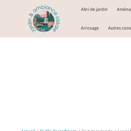
Aller
Abri de jardin
Aména
au
contenu
Arrosage
Autres cons