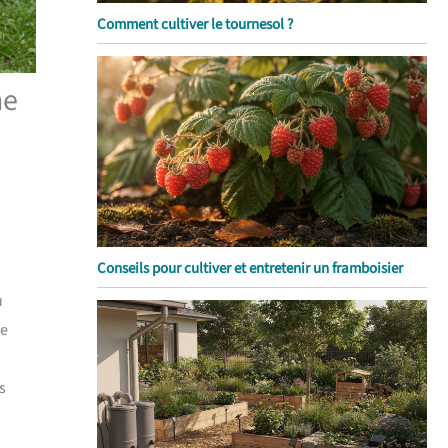
Comment cultiver le tournesol ?
ne
Conseils pour cultiver et entretenir un framboisier
u
re
s