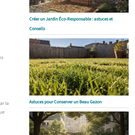
Créer un Jardin Éco-Responsable : astuces et
Conseils
es
u
Astuces pour Conserver un Beau Gazon
ar la
que