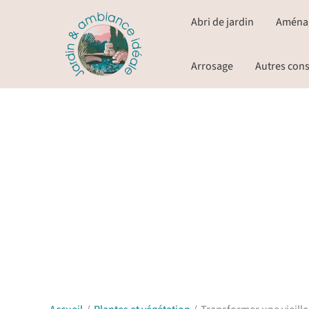
Aller
Abri de jardin
Aména
au
contenu
Arrosage
Autres cons