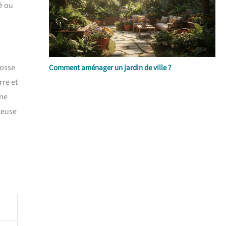
é ou
rosse
Comment aménager un jardin de ville ?
rre et
 ne
ceuse