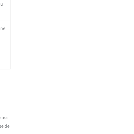
ou
une
aussi
se de