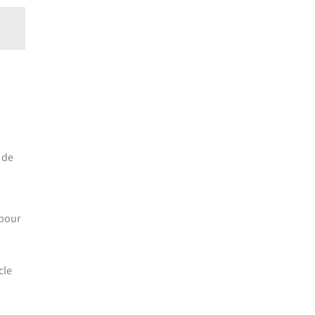
 de
,
 pour
cle