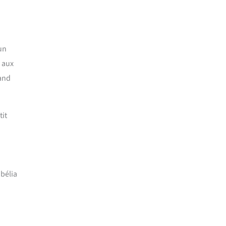
un
x aux
 and
tit
bélia