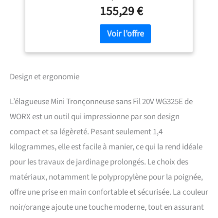
Moteur brushless puissant
tronçonnage, capot de
155,29 €
avec 50 % d’efficacité en
protection,livrée avec
plus vs wg324e et vitesse de
1 batterie 2Ah
chaîne à 10 m/s Jusqu’à 160
coupes par charge, idéale
pour tous vos travaux de
coupe domestiques
Lubrification automatique
Design et ergonomie
intelligente avec réservoir
intégré et ajustement sans
L’élagueuse Mini Tronçonneuse sans Fil 20V WG325E de
outil Changement et tension
de chaîne simplifiés grâce à
WORX est un outil qui impressionne par son design
un bouton unique sans
compact et sa légèreté. Pesant seulement 1,4
outils Conception légère et
compacte avec poignée
kilogrammes, elle est facile à manier, ce qui la rend idéale
souple pour un confort
pour les travaux de jardinage prolongés. Le choix des
optimal Triple sécurité
intégrée : double
matériaux, notamment le polypropylène pour la poignée,
verrouillage, design sécurisé
offre une prise en main confortable et sécurisée. La couleur
et contrôle précis Gamme
worx nitro pour des
noir/orange ajoute une touche moderne, tout en assurant
performances comparables