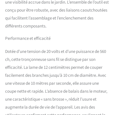
une visibilité accrue dans le jardin. L’ensemble de l’outil est
à des outils thermiques
Compatible avec toutes les
conçu pour être robuste, avec des liaisons caoutchoutées
batteries worx powershare
qui facilitent l’assemblage et l’enclenchement des
20v, 40v et 80v max Garantie
5 ans (2 + 3 offerts) sous
différents composants.
réserve d’enregistrement
sous 30 jours sur
Performance et efficacité
eu.worx.com
Dotée d’une tension de 20 volts et d’une puissance de 560
ch, cette tronçonneuse sans fil se distingue par son
efficacité. La lame de 12 centimètres permet de couper
facilement des branches jusqu’à 10 cm de diamètre. Avec
une vitesse de 10 mètres par seconde, elle assure une
coupe nette et rapide. L’absence de balais dans le moteur,
une caractéristique « sans brosse », réduit l’usure et
augmente la durée de vie de l’appareil. Les avis des