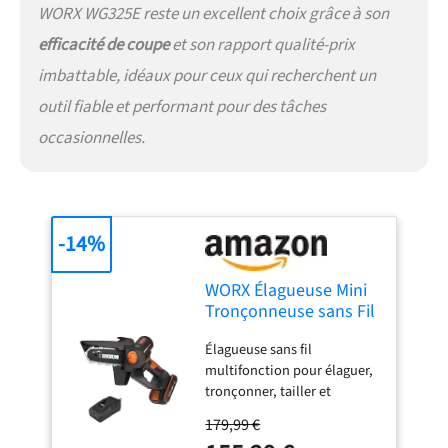
WORX WG325E reste un excellent choix grâce à son
efficacité de coupe
et son rapport qualité-prix
imbattable, idéaux pour ceux qui recherchent un
outil fiable et performant pour des tâches
occasionnelles.
-14%
WORX Élagueuse Mini
Tronçonneuse sans Fil
20V WG325E,
Élagueuse sans fil
Brushless, Guide 12
multifonction pour élaguer,
cm, coupe 10 cm, pour
tronçonner, tailler et
élagage, taille,
ébrancher facilement
ébranchage,
179,99 €
Moteur brushless puissant
tronçonnage, capot de