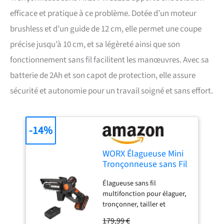
efficace et pratique à ce problème. Dotée d’un moteur
brushless et d’un guide de 12 cm, elle permet une coupe
précise jusqu’à 10 cm, et sa légèreté ainsi que son
fonctionnement sans fil facilitent les manœuvres. Avec sa
batterie de 2Ah et son capot de protection, elle assure
sécurité et autonomie pour un travail soigné et sans effort.
-14%
WORX Élagueuse Mini
Tronçonneuse sans Fil
20V WG325E,
Élagueuse sans fil
Brushless, Guide 12
multifonction pour élaguer,
cm, coupe 10 cm, pour
tronçonner, tailler et
élagage, taille,
ébrancher facilement
ébranchage,
179,99 €