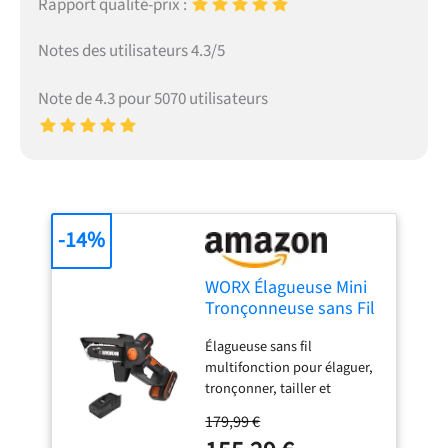
Rapport qualité-prix :
Notes des utilisateurs 4.3/5
Note de 4.3 pour 5070 utilisateurs
-14%
WORX Élagueuse Mini
Tronçonneuse sans Fil
20V WG325E,
Élagueuse sans fil
Brushless, Guide 12
multifonction pour élaguer,
cm, coupe 10 cm, pour
tronçonner, tailler et
élagage, taille,
ébrancher facilement
ébranchage,
179,99 €
Moteur brushless puissant
tronçonnage, capot de