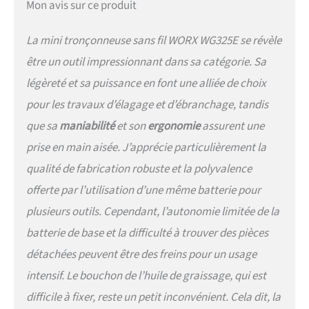
Mon avis sur ce produit
Compatible avec toutes les
batteries worx powershare
La mini tronçonneuse sans fil WORX WG325E se révèle
20v, 40v et 80v max Garantie
5 ans (2 + 3 offerts) sous
être un outil impressionnant dans sa catégorie. Sa
réserve d’enregistrement
légèreté et sa puissance en font une alliée de choix
sous 30 jours sur
eu.worx.com
pour les travaux d’élagage et d’ébranchage, tandis
que sa
maniabilité
et son
ergonomie
assurent une
prise en main aisée. J’apprécie particulièrement la
qualité de fabrication robuste et la polyvalence
offerte par l’utilisation d’une même batterie pour
plusieurs outils. Cependant, l’autonomie limitée de la
batterie de base et la difficulté à trouver des pièces
détachées peuvent être des freins pour un usage
intensif. Le bouchon de l’huile de graissage, qui est
difficile à fixer, reste un petit inconvénient. Cela dit, la