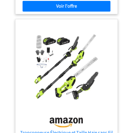
expérimentés. Que ce soit pour votre jardin ou comme
【Conception Ergonomique pour Tous】 Avec un poids de
cadeau réfléchi : le plaisir de travailler est garanti
seulement 1,65 kg et une longueur de guide de 12 pouces
(30 cm), cette élagueuse batterie est conçue pour un
confort d'utilisation optimal, adaptée aux gauchers
comme aux droitiers. 【Moteur Sans Balais Puissant】 La
tronçonneuse électrique RINOXAR utilise le moteur
SpeedUltra sans balais, avec une vitesse de 30 000 tours
par minute pour une efficacité maximale. Sa batterie offre
40 minutes de travail sans pression et se recharge en
seulement 3 heures, idéale pour les utilisateurs de
tronçonneuse sur batterie. 【Entretien Facile】 Equipée
d'une pompe à huile de 60 ml, cette petite tronconneuse a
batterie garantit une lubrification uniforme de la chaîne,
réduisant l'usure et prolongeant la durée de vie de l'outil
tout en diminuant les coûts d'entretien. 【Fonctionnalités
de Sécurité】 Notre tronçonneuse électrique sans fil est
dotée de plusieurs caractéristiques de sécurité,
notamment un bouton de démarrage à deux étapes pour
éviter tout démarrage accidentel, et un protège-chaîne
ajustable pour vous protéger des éclats. 【Cadeau Idéal】
Parfait pour les amateurs de jardinage, cette tronçonneuse
électrique est un excellent cadeau pour les papas,
mamans, amis, et bricoleurs qui apprécient les scies
Tronçonneuse Électrique et Taille Haie sans Fil