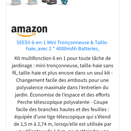
SEESII 6-en-1 Mini Tronçonneuse & Taille-
haie, avec 2 * 4000mAh Batteries,
Tronconneuse Electrique à Perche
Kit multifonction 6 en 1 pour toute tâche de
Télescopique, Portée Maximale Jusqu'à
jardinage : mini tronçonneuse, taille-haie sans
4,57m, à 30 ML Bouteille d'huile
fil, taille-haie et plus encore dans un seul kit -
Changement facile des embouts pour une
polyvalence maximale dans l'entretien du
jardin. Économise de l'espace et des efforts
Perche télescopique polyvalente - Coupe
facile des branches hautes et des feuilles :
équipée d'une tige télescopique qui s'étend
de 1,5 m à 2,74 m, lorsqu'elle est utilisée par