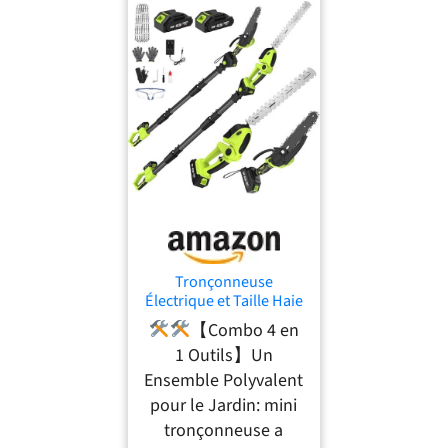
Tronçonneuse
Électrique et Taille Haie
sans Fil avec Perche 4
【Combo 4 en
en 1, Élagueuse sur
1 Outils】Un
Perche avec 4 Chaînes
2 Batteries Taille Haies
Ensemble Polyvalent
Telescopique, Angle
pour le Jardin: mini
Réglable, Idéal Jardin
tronçonneuse a
Verger Élagage/Taille