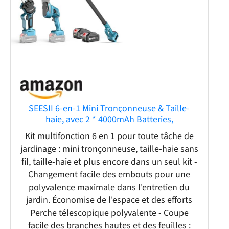
SEESII 6-en-1 Mini Tronçonneuse & Taille-
haie, avec 2 * 4000mAh Batteries,
Tronconneuse Electrique à Perche
Kit multifonction 6 en 1 pour toute tâche de
Télescopique, Portée Maximale Jusqu'à
jardinage : mini tronçonneuse, taille-haie sans
4,57m, à 30 ML Bouteille d'huile
fil, taille-haie et plus encore dans un seul kit -
Changement facile des embouts pour une
polyvalence maximale dans l'entretien du
jardin. Économise de l'espace et des efforts
Perche télescopique polyvalente - Coupe
facile des branches hautes et des feuilles :