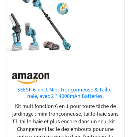
SEESII 6-en-1 Mini Tronçonneuse & Taille-
haie, avec 2 * 4000mAh Batteries,
Tronconneuse Electrique à Perche
Kit multifonction 6 en 1 pour toute tâche de
Télescopique, Portée Maximale Jusqu'à
jardinage : mini tronçonneuse, taille-haie sans
4,57m, à 30 ML Bouteille d'huile
fil, taille-haie et plus encore dans un seul kit -
Changement facile des embouts pour une
polyvalence maximale dans l'entretien du