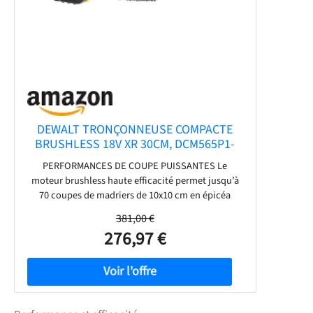
DEWALT TRONÇONNEUSE COMPACTE
BRUSHLESS 18V XR 30CM, DCM565P1-
QW
PERFORMANCES DE COUPE PUISSANTES Le
moteur brushless haute efficacité permet jusqu’à
70 coupes de madriers de 10x10 cm en épicéa
traité sous pression par charge avec la batterie 18V
381,00 €
XR 5Ah, garantissant une productivité maximale
276,97 €
sur le chantier. GUIDE ET CHAÎNE OREGON
PREMIUM DE 30CM Équipée d’un guide et d’une
chaîne Oregon de 30 cm pour des résultats de
coupe nets, précis et professionnels. ENTRETIEN
MINIMAL NÉCESSAIRE Le système de lubrification
automatique maintient la chaîne graissée,