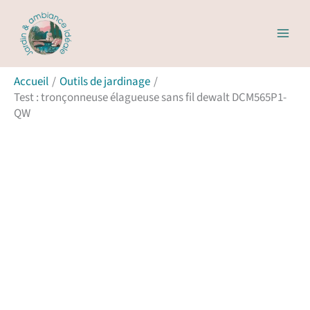
Aller
R
au
e
contenu
c
Accueil
Outils de jardinage
h
Test : tronçonneuse élagueuse sans fil dewalt DCM565P1-
e
QW
r
c
h
e
r