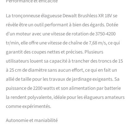
Performance et efficacité
réduisant le besoin d’entretien manuel et
prolongeant la durée de travail. RÉGLAGE RAPIDE
La tronçonneuse élagueuse Dewalt Brushless XR 18V se
DE LA CHAÎNE Montage du guide et tension de la
révèle être un outil performant à bien des égards. Dotée
chaîne sans outil pour des ajustements rapides et
faciles, minimisant les temps d’arrêt sur le
d’un moteur avec une vitesse de rotation de 3750-4200
chantier. DÉMARRAGE ET CONTRÔLE
tr/min, elle offre une vitesse de chaîne de 7,68 m/s, ce qui
INSTANTANÉS La gâchette à vitesse variable
élimine le besoin de lancer à la corde, offrant une
garantit des coupes nettes et précises. Plusieurs
puissance immédiate et un contrôle optimal à
utilisateurs louent sa capacité à trancher des troncs de 15
chaque coupe. PROTECTION DE SÉCURITÉ
RENFORCÉE Le frein de chaîne s’arrête en moins
à 25 cm de diamètre sans aucun effort, ce qui en fait un
d’une seconde, assurant une sécurité supérieure
allié de taille pour les travaux de jardinage exigeants. Sa
pour les professionnels dans les environnements
exigeants. CONFORT D’UTILISATION SUPÉRIEUR La
puissance de 2200 watts et son alimentation par batterie
large poignée surmoulée offre une prise en main et
la rendent polyvalente, idéale pour les élagueurs amateurs
un confort accrus lors d’une utilisation prolongée,
réduisant la fatigue pendant les longues journées.
comme expérimentés.
INCLUS : 1 BATTERIE 5,0AH ET 1 CHARGEUR 1A.
Autonomie et maniabilité