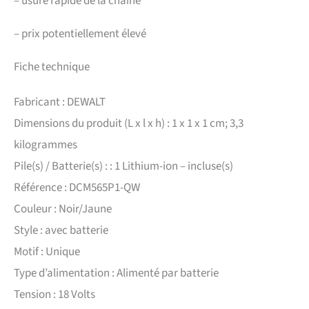
–
usure rapide de la chaîne
–
prix potentiellement élevé
Fiche technique
Fabricant : DEWALT
Dimensions du produit (L x l x h) : 1 x 1 x 1 cm; 3,3
kilogrammes
Pile(s) / Batterie(s) : : 1 Lithium-ion – incluse(s)
Référence : DCM565P1-QW
Couleur : Noir/Jaune
Style : avec batterie
Motif : Unique
Type d’alimentation : Alimenté par batterie
Tension : 18 Volts