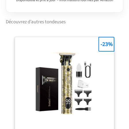
aux chocs de 21,6 cm de
diamètre avec un
moulinet à 4 lames
Hauteur de coupe de 1,2
Découvrez d’autres tondeuses
à 4,4 cm ; largeur de
coupe de 35,6 cm ;
poids léger : seulement
8,6 kg
-23%