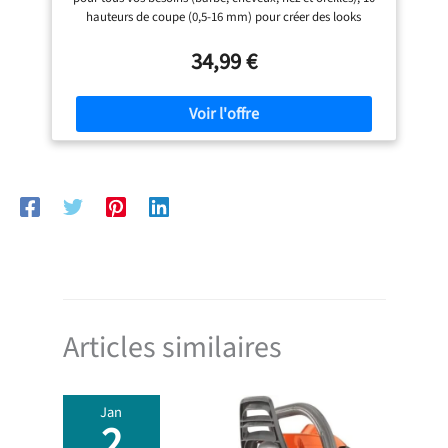
MG3930/15
hauteurs de coupe (0,5-16 mm) pour créer des looks
uniques Lames auto-affûtées qui respectent la peau et ne
nécessitent pas de lubrifiant : la technologie de lames
34,99 €
ainsi que les angles arrondis permettent de protéger la
peau et de garantir plus de confort Affirmez votre style
avec les différentes hauteurs de coupe : choisissez la
longueur souhaitée entre 3 et 7 mm sans avoir à changer
d’accessoires afin d’obtenir le look recherché Batterie
longue durée : 60 minutes d’autonomie pour une tonte
sans interruption ; recharge USB-A (adaptateur secteur
non inclus) Contenu de l’emballage : 1 tondeuse tout-en-
un Philips série 3000, 1 lame de confort, 1 tondeuse nez, 1
sabot réglable (3-7 mm), 2 sabots barbe de trois jours (1
mm, 2 mm) et bien plus
Articles similaires
Jan
2