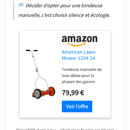
Décider d’opter pour une tondeuse
manuelle, c’est choisir silence et écologie.
American Lawn
Mower 1204-14
Tondeuse à Gazon
Tondeuse manuelle de
à 4 Lames 35,6 cm
luxe idéale pour la
plupart des gazons
Fournit une coupe
79,99 €
propre, précise et
semblable à des ciseaux
Moulinet en alliage
d'acier trempé et lame
de couteau de lit Roues
en polymère résistant
Disponibilité et prix à jour – informations fournies par Amazon