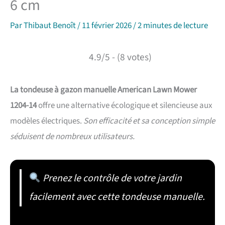
6 cm
Par
Thibaut Benoît
/
11 février 2026
/
2 minutes de lecture
4.9/5 - (8 votes)
La tondeuse à gazon manuelle American Lawn Mower
1204-14
offre une alternative écologique et silencieuse aux
modèles électriques.
Son efficacité et sa conception simple
séduisent de nombreux utilisateurs.
Prenez le contrôle de votre jardin
facilement avec cette tondeuse manuelle.