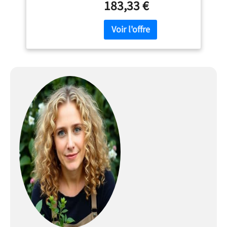
183,33 €
performant pour l’entretien
du gazon Tonte efficace -
Avec un régime à vide
maximal de 2 900 tr/min,
cette puissante tondeuse à
gazon est parfaitement
adaptée à des surfaces
allant jusqu’à 800 m²
Hauteur de coupe variable -
Le système de réglage de la
hauteur de coupe permet de
tondre à 3 niveaux entre 25
et 60 mm. La largeur de
coupe de 40 cm permet la
tonte efficace de surfaces
étendues Guidon repliable -
Le guidon en acier
ergonomique et repliable
permet un rangement peu
encombrant de la tondeuse
à gazon thermique dans une