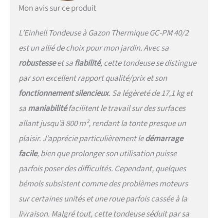
cave ou un local technique
Mon avis sur ce produit
Câble de démarrage très
accessible - Facilement
L’Einhell Tondeuse à Gazon Thermique GC-PM 40/2
accessible sur le guidon, le
câble de démarrage permet
est un allié de choix pour mon jardin. Avec sa
de démarrer la tondeuse
robustesse
et sa
fiabilité
, cette tondeuse se distingue
facilement et rapidement
sans avoir à se baisser
par son excellent rapport qualité/prix et son
Indicateur de remplissage -
fonctionnement silencieux
. Sa légèreté de 17,1 kg et
Il permet de voir d’un seul
coup d’œil le niveau de
sa
maniabilité
facilitent le travail sur des surfaces
remplissage du sac
allant jusqu’à 800 m², rendant la tonte presque un
collecteur en toile
résistante de 45 L, qui se
plaisir. J’apprécie particulièrement le
démarrage
vide facilement à l’aide des
facile
, bien que prolonger son utilisation puisse
2 poignées Matériaux
robustes - Le carter durable
parfois poser des difficultés. Cependant, quelques
de la tondeuse à gazon est
bémols subsistent comme des problèmes moteurs
en plastique
particulièrement résistant.
sur certaines unités et une roue parfois cassée à la
Il contribue en outre au
livraison. Malgré tout, cette tondeuse séduit par sa
poids relativement faible de