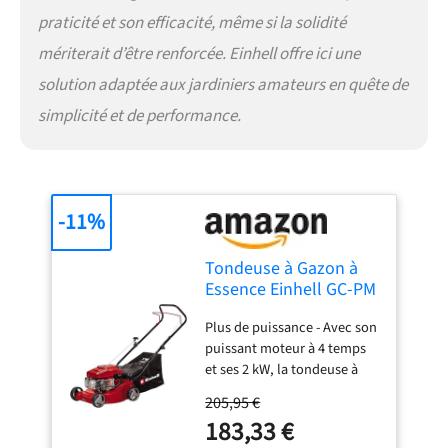
l’outil
praticité et son efficacité, même si la solidité
mériterait d’être renforcée. Einhell offre ici une
solution adaptée aux jardiniers amateurs en quête de
simplicité et de performance.
-11%
Tondeuse à Gazon à
Essence Einhell GC-PM
40/2
Plus de puissance - Avec son
puissant moteur à 4 temps
et ses 2 kW, la tondeuse à
gazon thermique GC-PM
205,95 €
40/2 Einhell est un outil
183,33 €
performant pour l’entretien