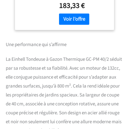
183,33 €
performant pour l’entretien
du gazon Tonte efficace -
Avec un régime à vide
maximal de 2 900 tr/min,
cette puissante tondeuse à
gazon est parfaitement
adaptée à des surfaces
Une performance qui s’affirme
allant jusqu’à 800 m²
Hauteur de coupe variable -
La Einhell Tondeuse à Gazon Thermique GC-PM 40/2 séduit
Le système de réglage de la
hauteur de coupe permet de
par sa robustesse et sa fiabilité. Avec un moteur de 132cc,
tondre à 3 niveaux entre 25
elle conjugue puissance et efficacité pour s’adapter aux
et 60 mm. La largeur de
coupe de 40 cm permet la
grandes surfaces, jusqu’à 800 m². Cela la rend idéale pour
tonte efficace de surfaces
les propriétaires de jardins spacieux. Sa largeur de coupe
étendues Guidon repliable -
Le guidon en acier
de 40 cm, associée à une conception rotative, assure une
ergonomique et repliable
coupe précise et régulière. Son design en acier allié rouge
permet un rangement peu
encombrant de la tondeuse
et noir non seulement lui confère une allure moderne mais
à gazon thermique dans une