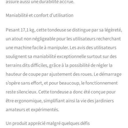
assure aussi une durabilité accrue.
cave ou un local technique
Câble de démarrage très
Maniabilité et confort d’utilisation
accessible - Facilement
accessible sur le guidon, le
câble de démarrage permet
Pesant 17,1 kg, cette tondeuse se distingue par sa légèreté,
de démarrer la tondeuse
un atout non négligeable pour les utilisateurs recherchant
facilement et rapidement
sans avoir à se baisser
une machine facile à manipuler. Les avis des utilisateurs
Indicateur de remplissage -
soulignent sa maniabilité exceptionnelle surtout sur des
Il permet de voir d’un seul
coup d’œil le niveau de
terrains dits difficiles, grâce à la possibilité de régler la
remplissage du sac
hauteur de coupe par ajustement des roues. Le démarrage
collecteur en toile
résistante de 45 L, qui se
s’opère sans effort, et pour beaucoup, le fonctionnement
vide facilement à l’aide des
reste silencieux. Cette tondeuse a donc été conçue pour
2 poignées Matériaux
robustes - Le carter durable
être ergonomique, simplifiant ainsi la vie des jardiniers
de la tondeuse à gazon est
amateurs et expérimentés.
en plastique
particulièrement résistant.
Un produit apprécié malgré quelques défis
Il contribue en outre au