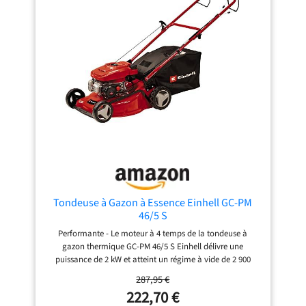
de démarrage permet de démarrer la tondeuse facilement
et rapidement sans avoir à se baisser Indicateur de
remplissage - Il permet de voir d’un seul coup d’œil le
niveau de remplissage du sac collecteur en toile résistante
de 45 L, qui se vide facilement à l’aide des 2 poignées
Matériaux robustes - Le carter durable de la tondeuse à
gazon est en plastique particulièrement résistant. Il
contribue en outre au poids relativement faible de l’outil
Tondeuse à Gazon à Essence Einhell GC-PM
46/5 S
Performante - Le moteur à 4 temps de la tondeuse à
gazon thermique GC-PM 46/5 S Einhell délivre une
puissance de 2 kW et atteint un régime à vide de 2 900
tours/minute. Pour grands jardins - Dotée d’une largeur de
287,95 €
coupe de 46 mm, la tondeuse à gazon thermique permet
222,70 €
de tondre rapidement les grands espaces verts. Conseillée