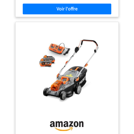
pour des surfaces jusqu’à 1 400 m² Hauteur de coupe
variable - La tondeuse à gazon thermique comprend un
système centralisé à 9 positions permettant d’adapter la
hauteur de coupe à tous les gazons entre 25 et 80 mm. Sac
de grande capacité - Le sac collecteur résistant peut
contenir jusqu’à 65 L de déchets verts. L’indicateur de
niveau permet de contrôler à tout moment s’il est
nécessaire de le vider. Propulsion - Le système autotracté
propulse la tondeuse pour une tonte plus agréable et
moins longue, y compris dans les pentes. Utilisation
ergonomique - Le guidon se règle en hauteur et s’adapte à
la taille de l’utilisateur pour une tonte ergonomique
ménageant le dos. Faible encombrement - Grâce à son
guidon repliable, cette grande tondeuse à gazon
thermique se range sans encombrement, et tient même
dans un petit abri de jardin.