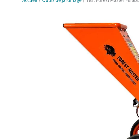
Accueil
Outils de jardinage
Test Forest Master FM6DD