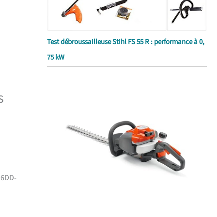
Test débroussailleuse Stihl FS 55 R : performance à 0,
75 kW
s
M6DD-