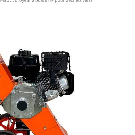
-MUL : broyeur à bois 6 HP pour déchets verts