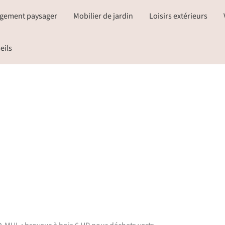
gement paysager
Mobilier de jardin
Loisirs extérieurs
eils