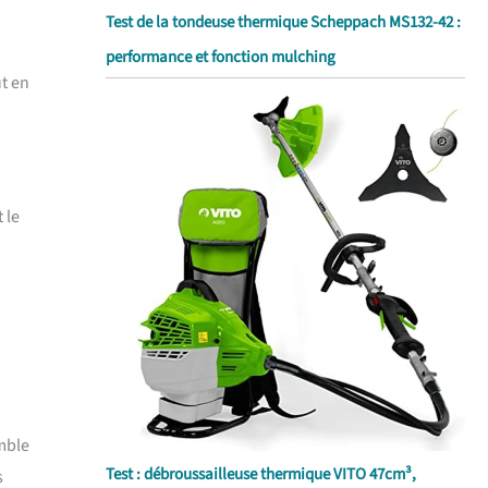
Test de la tondeuse thermique Scheppach MS132-42 :
performance et fonction mulching
ut en
 le
mble
Test : débroussailleuse thermique VITO 47cm³,
s