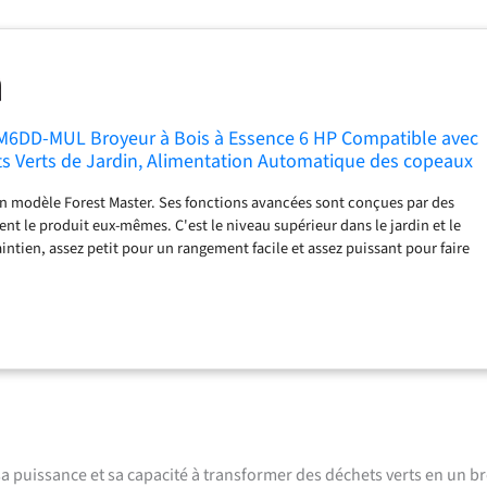
FM6DD-MUL Broyeur à Bois à Essence 6 HP Compatible avec
s Verts de Jardin, Alimentation Automatique des copeaux
à 50 mm
n modèle Forest Master. Ses fonctions avancées sont conçues par des
ent le produit eux-mêmes. C'est le niveau supérieur dans le jardin et le
intien, assez petit pour un rangement facile et assez puissant pour faire
 déchets de jardin verts, pas de problème, de l'herbe aux tiges de
t déchiqueter et pailler tous les déchets. Capable d'écailler jusqu'à 50
îchement coupé. Puissance : moteur à essence LCT Maxx Series 208 cc 4
male du tambour : 3600 tr/min. Il est doté de caractéristiques uniques
lligent, moteur monté au centre pour le faire sentir léger lors du
lisses pour ne pas ramasser la boue. Lames réversibles en acier trempé
abilité, trémie rotative (jusqu'à 35 degrés) pour auto-alimenter tous les
Chips, déchiquetés et paillis Entreprise britannique offrant un service
gn britannique en attente de brevet en attente de brevet
puissance et sa capacité à transformer des déchets verts en un b
national (PCT/IB2021/054494). Ne cherchez pas plus loin cette machine