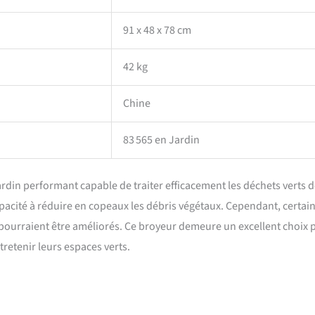
91 x 48 x 78 cm
42 kg
Chine
83 565 en Jardin
din performant capable de traiter efficacement les déchets verts 
capacité à réduire en copeaux les débris végétaux. Cependant, certai
s pourraient être améliorés. Ce broyeur demeure un excellent choix 
retenir leurs espaces verts.