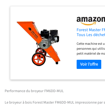
Forest Master 
Tous Les déchet
de Bois jusqu'
Cette machine est u
personnes qui utilis
petit matériel de ma
le travail. Tous les
germination, ils von
mm de tout bois fra
temps, vitesse maxi
dans son design inte
déplacement. Roues 
pour garantir la dur
Performance du broyeur FM6DD-MUL
types de matériaux. 
client complet Desi
Le broyeur à bois Forest Master FM6DD-MUL impressionne par sa 
(GB2100107.8)/Inter