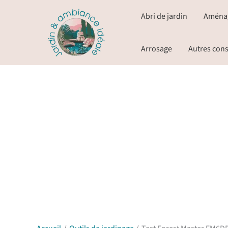
Aller
Abri de jardin
Aména
au
contenu
Arrosage
Autres cons