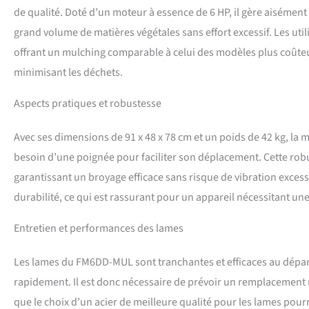
fait tout.
de qualité. Doté d’un moteur à essence de 6 HP, il gère aisémen
grand volume de matières végétales sans effort excessif. Les util
offrant un mulching comparable à celui des modèles plus coûteux
minimisant les déchets.
Aspects pratiques et robustesse
Avec ses dimensions de 91 x 48 x 78 cm et un poids de 42 kg, la
besoin d’une poignée pour faciliter son déplacement. Cette robus
garantissant un broyage efficace sans risque de vibration exces
durabilité, ce qui est rassurant pour un appareil nécessitant 
Entretien et performances des lames
Les lames du FM6DD-MUL sont tranchantes et efficaces au départ
rapidement. Il est donc nécessaire de prévoir un remplacement 
que le choix d’un acier de meilleure qualité pour les lames pour