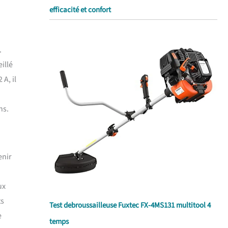
efficacité et confort
.
illé
A, il
ns.
enir
ux
ts
Test debroussailleuse Fuxtec FX-4MS131 multitool 4
e
temps