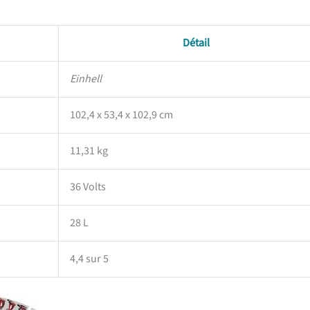
Détail
Einhell
102,4 x 53,4 x 102,9 cm
11,31 kg
36 Volts
28 L
4,4 sur 5