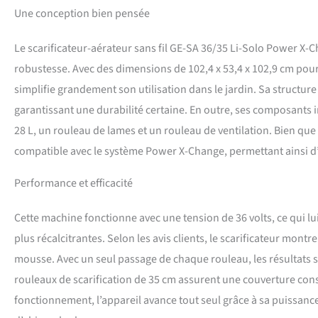
d’un carter en plast
Une conception bien pensée
non incluse - Le sca
PXC ni chargeur. Ce
Le scarificateur-aérateur sans fil GE-SA 36/35 Li-Solo Power X-C
robustesse. Avec des dimensions de 102,4 x 53,4 x 102,9 cm pour
simplifie grandement son utilisation dans le jardin. Sa structure
garantissant une durabilité certaine. En outre, ses composants i
28 L, un rouleau de lames et un rouleau de ventilation. Bien que c
compatible avec le système Power X-Change, permettant ainsi d’u
Performance et efficacité
Cette machine fonctionne avec une tension de 36 volts, ce qui lu
plus récalcitrantes. Selon les avis clients, le scarificateur mon
mousse. Avec un seul passage de chaque rouleau, les résultats sont 
rouleaux de scarification de 35 cm assurent une couverture cons
fonctionnement, l’appareil avance tout seul grâce à sa puissance, 