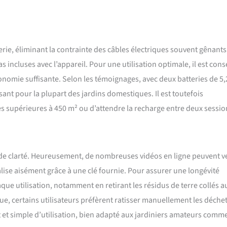
erie, éliminant la contrainte des câbles électriques souvent gênants
s incluses avec l’appareil. Pour une utilisation optimale, il est conse
tonomie suffisante. Selon les témoignages, avec deux batteries de 5,2 
sant pour la plupart des jardins domestiques. Il est toutefois
s supérieures à 450 m² ou d’attendre la recharge entre deux sessio
 de clarté. Heureusement, de nombreuses vidéos en ligne peuvent v
alise aisément grâce à une clé fournie. Pour assurer une longévité
haque utilisation, notamment en retirant les résidus de terre collés a
que, certains utilisateurs préfèrent ratisser manuellement les déche
nt et simple d’utilisation, bien adapté aux jardiniers amateurs comm