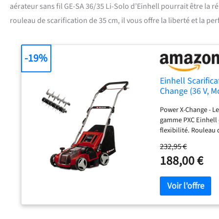
aérateur sans fil GE-SA 36/35 Li-Solo d’Einhell pourrait être la
rouleau de scarification de 35 cm, il vous offre la liberté et la 
-19%
Einhell Scarific
Change (36 V, M
sans Batterie n
Power X-Change - Le 
gamme PXC Einhell d
flexibilité. Rouleau
roulement à billes 
232,95 €
feutre du gazon. Out
188,00 €
rouleau aérateur de 
collecteur de 28 L. 
avec position de tra
très précis. Ergono
s’adapte à la taille
encombrant et robust