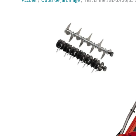
Accueil
Outils de jardinage
Test Einhell GE-SA 36/35 L