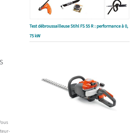
Test débroussailleuse Stihl FS 55 R : performance à 0,
75 kW
s
 Vous
teur-