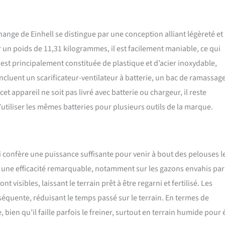
ique robuste et facile à entretenir, se range sans encombrement. Batterie
rificateur-aérateur sans fil GE-SA 36/35 Li-Solo est vendu sans batterie
s accessoires sont disponibles séparément.
hange de Einhell se distingue par une conception alliant légèreté et
 un poids de 11,31 kilogrammes, il est facilement maniable, ce qui
 est principalement constituée de plastique et d’acier inoxydable,
ncluent un scarificateur-ventilateur à batterie, un bac de ramassag
et appareil ne soit pas livré avec batterie ou chargeur, il reste
tiliser les mêmes batteries pour plusieurs outils de la marque.
i confère une puissance suffisante pour venir à bout des pelouses l
tre une efficacité remarquable, notamment sur les gazons envahis par
visibles, laissant le terrain prêt à être regarni et fertilisé. Les
équente, réduisant le temps passé sur le terrain. En termes de
bien qu’il faille parfois le freiner, surtout en terrain humide pour 