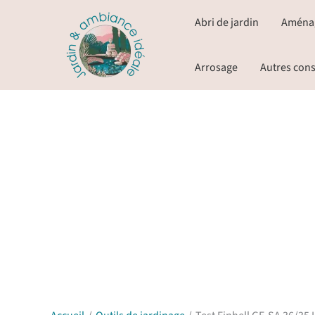
Aller
Abri de jardin
Aména
au
contenu
Arrosage
Autres cons