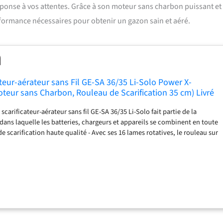
 réponse à vos attentes. Grâce à son moteur sans charbon puissant et
performance nécessaires pour obtenir un gazon sain et aéré.
ateur-aérateur sans Fil GE-SA 36/35 Li-Solo Power X-
oteur sans Charbon, Rouleau de Scarification 35 cm) Livré
i Chargeur
scarificateur-aérateur sans fil GE-SA 36/35 Li-Solo fait partie de la
ans laquelle les batteries, chargeurs et appareils se combinent en toute
 de scarification haute qualité - Avec ses 16 lames rotatives, le rouleau sur
de 35 cm élimine très facilement les mauvaises herbes, la mousse et le
il 3-en-1 - Le scarificateur-aérateur sans fil est également équipé d’un
35 cm, monté sur roulement à billes et doté de 26 griffes, et d’un bac
Travail précis - Grâce au système de réglage de la profondeur à 3 niveaux
nsport complémentaire, ce scarificateur-aérateur sans fil est flexible et
mique - Grâce à son guidon réglable en hauteur, cet outil ergonomique
 de l’utilisateur. Les grandes roues intégrées préservent la pelouse. Peu
e - Grâce à son guidon repliable, le scarificateur-aérateur sans fil, doté