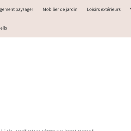
gement paysager
Mobilier de jardin
Loisirs extérieurs
eils