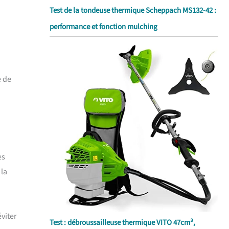
Test de la tondeuse thermique Scheppach MS132-42 :
performance et fonction mulching
e de
es
 la
éviter
Test : débroussailleuse thermique VITO 47cm³,