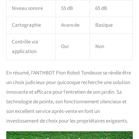
étanchéité IPX6 et de la
Niveau sonore
55 dB
65 dB
capacité de grimper des
pentes jusqu'à 45 %. Le
robot tondeuse est facile à
Cartographie
Avancée
Basique
installer et à nettoyer, et
vous pouvez utiliser notre
Contrôle via
tondeuse intelligente pour
Oui
Non
couvrir une surface allant
application
jusqu'à 900 ㎡ 【Suivi en
temps réel de
l'application】 : en utilisant
En résumé, l’ANTHBOT Pion Robot Tondeuse se révèle être
notre application
un choix judicieux pour quiconque recherche une solution
conviviale, vous pouvez
surveiller la progression de
innovante et efficace pour l’entretien de son jardin. Sa
la tonte à tout moment,
technologie de pointe, son fonctionnement silencieux et
n'importe où, planifier les
heures de tonte, recevoir
son excellent service après-vente en font un
des alertes de début et de
investissement de choix pour les propriétaires exigeants.
fin de tonte, et voir la
position en temps réel et la
zone de couverture du robot