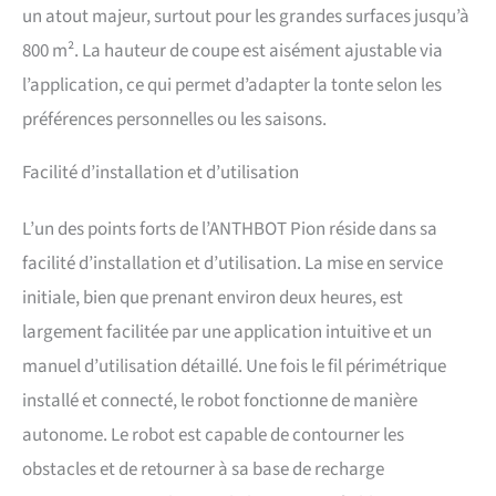
tondeuses à fil limite est
un atout majeur, surtout pour les grandes surfaces jusqu’à
que lorsque de petits
animaux mordent à travers
800 m². La hauteur de coupe est aisément ajustable via
le fil limite, il est difficile de
l’application, ce qui permet d’adapter la tonte selon les
localiser le point de rupture.
préférences personnelles ou les saisons.
Notre robot tondeuse peut
détecter automatiquement
les ruptures de câble. Il
Facilité d’installation et d’utilisation
suffit de le ramener à la
station de charge, et
L’un des points forts de l’ANTHBOT Pion réside dans sa
l'application peut identifier
l'emplacement des
facilité d’installation et d’utilisation. La mise en service
dommages. Utilisez les
initiale, bien que prenant environ deux heures, est
connecteurs de câble inclus
pour la réparation, vous
largement facilitée par une application intuitive et un
évitant ainsi de vérifier
manuel d’utilisation détaillé. Une fois le fil périmétrique
manuellement la chaleur
sans avoir besoin de
installé et connecté, le robot fonctionne de manière
déterrer les câbles
autonome. Le robot est capable de contourner les
environnants ou d'acheter
des détecteurs Lame
obstacles et de retourner à sa base de recharge
réglable automatique : la