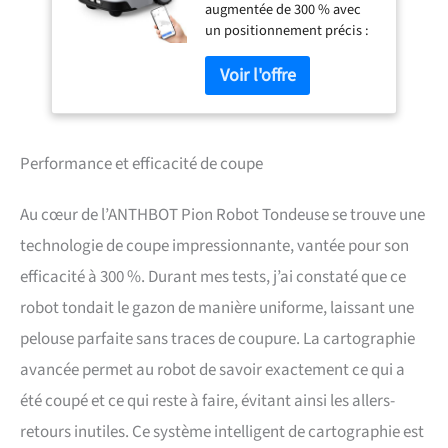
augmentée de 300 % avec
Détection
un positionnement précis :
Automatique des
grâce à la technologie de
Rompus, Cartographie
positionnement global
Avancée, Contrôle Via
CABLE-TOF et aux signaux
Application, Efficacité
d'onde sinusoïdale codés
de Coupe 300%,
intégrés, le robot tondeuse
Silencieux 55dB
ANTHBOT offre une
Performance et efficacité de coupe
transmission de signal
stable et sans perte,
Au cœur de l’ANTHBOT Pion Robot Tondeuse se trouve une
permettant une position de
haute précision en temps
technologie de coupe impressionnante, vantée pour son
réel et une planification
efficacité à 300 %. Durant mes tests, j’ai constaté que ce
intelligente de l'itinéraire.
Par rapport à d'autres
robot tondait le gazon de manière uniforme, laissant une
tondeuses à fil limite qui
pelouse parfaite sans traces de coupure. La cartographie
tondent au hasard, cela
améliore l'efficacité de 300
avancée permet au robot de savoir exactement ce qui a
% 【Détection précise des
été coupé et ce qui reste à faire, évitant ainsi les allers-
ruptures de fils】 : un
problème commun avec les
retours inutiles. Ce système intelligent de cartographie est