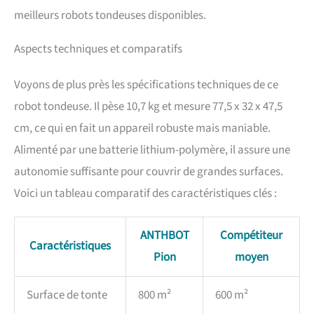
descend en dessous de 15
meilleurs robots tondeuses disponibles.
%, il revient
automatiquement à la
station de charge et reprend
Aspects techniques et comparatifs
le travail immédiatement
après avoir atteint 90 % de
Voyons de plus près les spécifications techniques de ce
charge. Même les jours de
pluie, il retourne
robot tondeuse. Il pèse 10,7 kg et mesure 77,5 x 32 x 47,5
automatiquement à la
cm, ce qui en fait un appareil robuste mais maniable.
station de charge. Vous
pouvez utiliser l'application
Alimenté par une batterie lithium-polymère, il assure une
pour retarder la tonte
autonomie suffisante pour couvrir de grandes surfaces.
jusqu'à ce que la pluie
Voici un tableau comparatif des caractéristiques clés :
s'arrête et que la pelouse
soit suffisamment sèche
Tondeuse à gazon jusqu'à
ANTHBOT
Compétiteur
0,22 acre : cette tondeuse
Caractéristiques
robot dispose également
Pion
moyen
d'une application
intelligente et d'un contrôle
Surface de tonte
800 m²
600 m²
Bluetooth, d'une tonte
ponctuelle, d'une