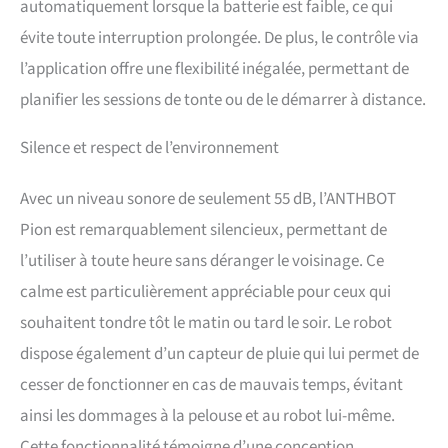
automatiquement lorsque la batterie est faible, ce qui
tondeuse à gazon
évite toute interruption prolongée. De plus, le contrôle via
automatique ANTHBOT offre
des hauteurs de tonte de 3
l’application offre une flexibilité inégalée, permettant de
cm à 7 cm sans réglage
planifier les sessions de tonte ou de le démarrer à distance.
manuel. Vous pouvez régler
de manière flexible la
hauteur de coupe de la
Silence et respect de l’environnement
tondeuse à lame rotative (3
à 7 cm), avec une largeur de
Avec un niveau sonore de seulement 55 dB, l’ANTHBOT
coupe de 20 cm,
augmentant la surface de
Pion est remarquablement silencieux, permettant de
coupe de 56 %. Lorsque
l’utiliser à toute heure sans déranger le voisinage. Ce
vous rencontrez de l'herbe
haute ou dense, les lames
calme est particulièrement appréciable pour ceux qui
intelligentes s'ajustent
souhaitent tondre tôt le matin ou tard le soir. Le robot
automatiquement pour
terminer le travail de tonte
dispose également d’un capteur de pluie qui lui permet de
avec succès 【Pentes de
cesser de fonctionner en cas de mauvais temps, évitant
poignée jusqu'à 45 % (24°)】
ainsi les dommages à la pelouse et au robot lui-même.
: notre robot tondeuse peut
gérer des pentes jusqu'à 45
Cette fonctionnalité témoigne d’une conception