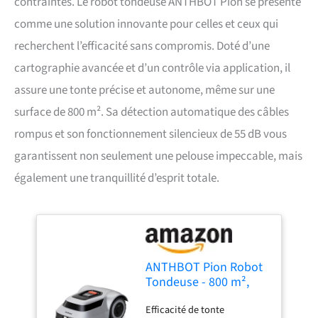
contraintes. Le robot tondeuse ANTHBOT Pion se présente
comme une solution innovante pour celles et ceux qui
recherchent l’efficacité sans compromis. Doté d’une
cartographie avancée et d’un contrôle via application, il
assure une tonte précise et autonome, même sur une
surface de 800 m². Sa détection automatique des câbles
rompus et son fonctionnement silencieux de 55 dB vous
garantissent non seulement une pelouse impeccable, mais
également une tranquillité d’esprit totale.
ANTHBOT Pion Robot
Tondeuse - 800 m²,
avec des Câbles de
Efficacité de tonte
Délimitation,