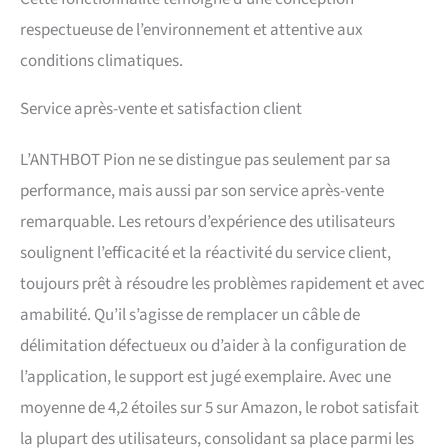
% (24°). Équipé de capteurs
respectueuse de l’environnement et attentive aux
de bosses, il détecte les
obstacles à l'impact et
conditions climatiques.
ajuste automatiquement sa
direction pour protéger la
Service après-vente et satisfaction client
pelouse. Avec un indice
d'étanchéité IPX6, ce qui lui
permet d'être utilisé dans
L’ANTHBOT Pion ne se distingue pas seulement par sa
des conditions de pluie
performance, mais aussi par son service après-vente
légère et humide (la
détection de pluie doit être
remarquable. Les retours d’expérience des utilisateurs
désactivée via
soulignent l’efficacité et la réactivité du service client,
l'application), et il peut être
facilement nettoyé avec un
toujours prêt à résoudre les problèmes rapidement et avec
tuyau d'arrosage 【Charge
amabilité. Qu’il s’agisse de remplacer un câble de
automatique】: équipé
délimitation défectueux ou d’aider à la configuration de
d'une grande batterie, notre
robot tondeuse offre 70
l’application, le support est jugé exemplaire. Avec une
minutes de temps de coupe
moyenne de 4,2 étoiles sur 5 sur Amazon, le robot satisfait
efficace par charge. Lorsque
le niveau de la batterie
la plupart des utilisateurs, consolidant sa place parmi les