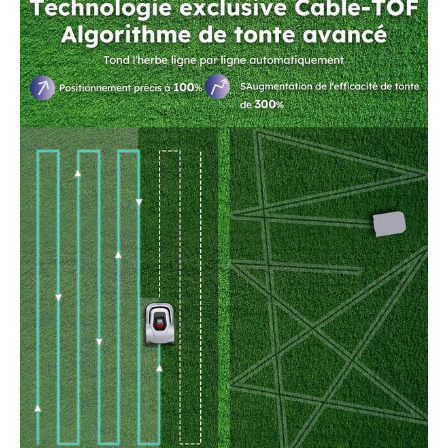
tondeuse à gazon. Cela
élimine les devinettes, ce
qui rend le robot tondeuse
facile à garder votre pelouse
dans un état optimal 【Trois
options de direction de
tonte】: choisissez la
meilleure direction de tonte
en fonction de la
disposition de votre
pelouse. Les options
incluent perpendiculaire,
parallèle et croix, ce qui
vous permet d'obtenir des
résultats optimaux adaptés
aux caractéristiques
spécifiques de votre pelouse