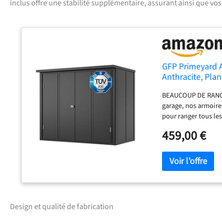
inclus offre une stabilité supplémentaire, assurant ainsi que vo
GFP Primeyard A
Anthracite, Plan
BEAUCOUP DE RANGEM
garage, nos armoires
pour ranger tous le
de jardin présenten
459,00 €
poudre. Ces matéria
une charge de toit 
Cette armoire à out
Les portes s'ouvrent
cylindrique. BEAUCO
de montage incluses
Design et qualité de fabrication