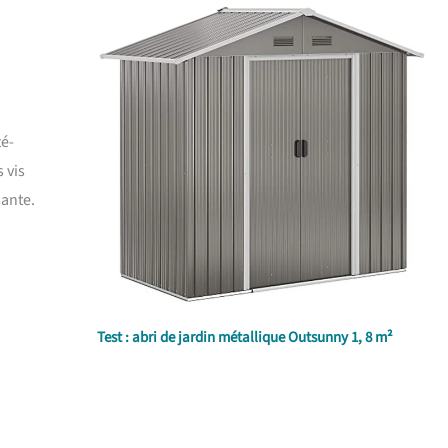
n
té-
 vis
sante.
Test : abri de jardin métallique Outsunny 1, 8 m²