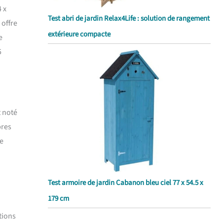
 x
Test abri de jardin Relax4Life : solution de rangement
 offre
extérieure compacte
e
5
t noté
pres
le
Test armoire de jardin Cabanon bleu ciel 77 x 54.5 x
179 cm
tions