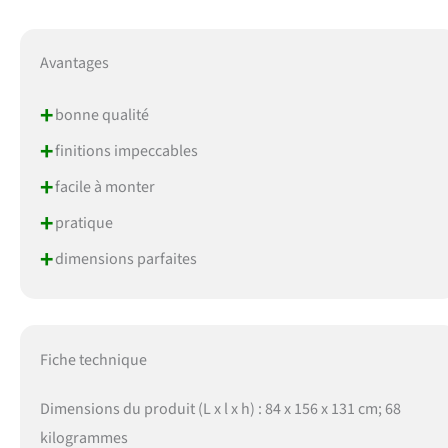
Avantages
+
bonne qualité
+
finitions impeccables
+
facile à monter
+
pratique
+
dimensions parfaites
Fiche technique
Dimensions du produit (L x l x h) : 84 x 156 x 131 cm; 68
kilogrammes