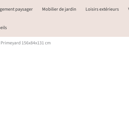
gement paysager
Mobilier de jardin
Loisirs extérieurs
eils
FP Primeyard 156x84x131 cm