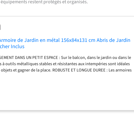
s équipements restent protégés et organisés.
rmoire de Jardin en métal 156x84x131 cm Abris de Jardin
cher Inclus
ENT DANS UN PETIT ESPACE : Sur le balcon, dans le jardin ou dans le
 à outils métalliques stables et résistantes aux intempéries sont idéales
s objets et gagner de la place. ROBUSTE ET LONGUE DUREE : Les armoires
t une solide construction en tôle galvanisée et avec un revêtement par
ux de qualité dispensent d'un entretien à vie. HAUTE STABILITÉ : Avec
de 150 kg/m², nos armoires de jardin supportent des charges élevées.
ils garantit une protection fiable en toutes saisons. PRATIQUE ET SÛR :
 facilet peuvent se verrouiller en toute sécurité avec la serrure
UP D'AVANTAGES : Armoire à jardin facile à utiliser et à monter (notice
), plancher inclus.