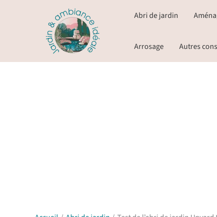
Aller
Abri de jardin
Aména
au
contenu
Arrosage
Autres cons