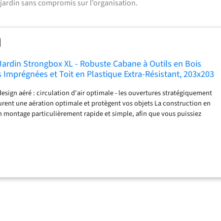
 jardin sans compromis sur l’organisation.
Jardin Strongbox XL - Robuste Cabane à Outils en Bois
 Imprégnées et Toit en Plastique Extra-Résistant, 203x203
design aéré : circulation d'air optimale - les ouvertures stratégiquement
urent une aération optimale et protègent vos objets La construction en
montage particulièrement rapide et simple, afin que vous puissiez
ent votre nouvelle solution de cabane de jardin Maison d'outils avec
n en bois naturel : Esthétique - Séduit par une charmante finition en bois
e parfaitement dans votre jardin et offre un stockage fiable Cabinet de
acieux et larges portes : Accès facile - Les larges portes permettent de
es objets encombrants et garantissent un accès aisé à vos biens Toit en
on contre les intempéries - Équipé d'un toit en plastique ultra-résistant
 supérieure contre les intempéries et un rangement fiable de vos biens
ditions