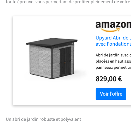
toute épreuve, vous permettant de profiter pleinement de votre
Upyard Abri de 
avec Fondations
cm, Gris
Abri de jardin avec 
placées en haut ass
panneaux permet un 
utiliser immédiatem
829,00 €
une élégante finitio
naturel qui s'intègr
jardin avec accès sp
ranger facilement l
plastique : Protecti
pour une protection
dans toutes les con
Un abri de jardin robuste et polyvalent