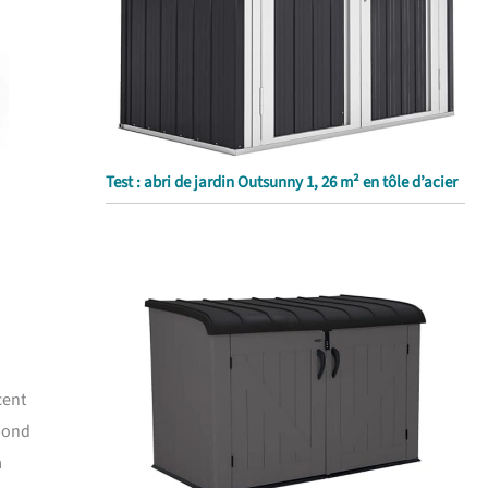
Test : abri de jardin Outsunny 1, 26 m² en tôle d’acier
cent
épond
à