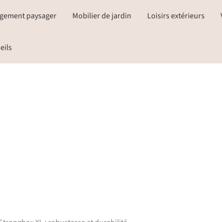
gement paysager
Mobilier de jardin
Loisirs extérieurs
eils