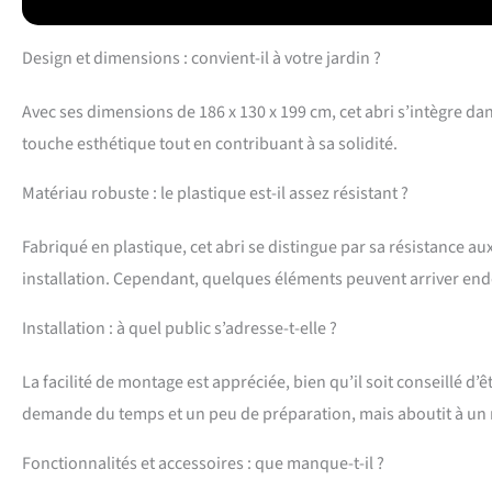
l'installation de
montage nécessite
Design et dimensions : convient-il à votre jardin ?
vent fort et porte
Avec ses dimensions de 186 x 130 x 199 cm, cet abri s’intègre da
touche esthétique tout en contribuant à sa solidité.
Matériau robuste : le plastique est-il assez résistant ?
Fabriqué en plastique, cet abri se distingue par sa résistance au
installation. Cependant, quelques éléments peuvent arriver en
Installation : à quel public s’adresse-t-elle ?
La facilité de montage est appréciée, bien qu’il soit conseillé 
demande du temps et un peu de préparation, mais aboutit à un résu
Fonctionnalités et accessoires : que manque-t-il ?