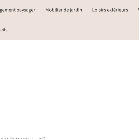
gement paysager
Mobilier de jardin
Loisirs extérieurs
eils