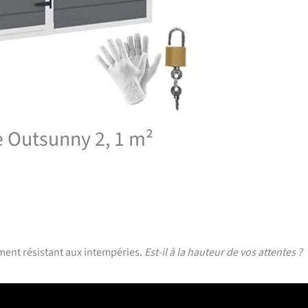
ue Outsunny 2, 1 m²
ment résistant aux intempéries.
Est-il à la hauteur de vos attentes ?