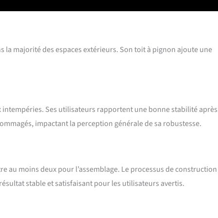
 type bloc de construction simplifie grandement le montage. Le
 2 à 3 personnes et environ 3 heures. Évitez le montage en cas de
z toujours les gants fournis
ns la majorité des espaces extérieurs. Son toit à pignon ajoute une
x intempéries. Ses utilisateurs rapportent une bonne stabilité après
dommagés, impactant la perception générale de sa robustesse.
d’être au moins deux pour l’assemblage. Le processus de construction
ltat stable et satisfaisant pour les utilisateurs avertis.