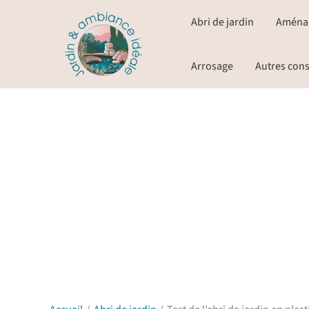
Aller
Abri de jardin
Aména
au
contenu
Arrosage
Autres cons