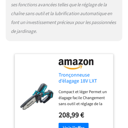
ses fonctions avancées telles que le réglage de la
chaîne sans outil et la lubrification automatique en
font un investissement précieux pour les passionnées
de jardinage.
Tronçonneuse
d'élagage 18V LXT
guide 15 cm (Solo) -
Compact et léger Permet un
MAKITA DUC150Z
élagage facile Changement
sans outil et réglage de la
tension de la chaîne de
208,99 €
tronçonneuse Lubrification
automatique de la chaîne
Fenêtre de visualisation