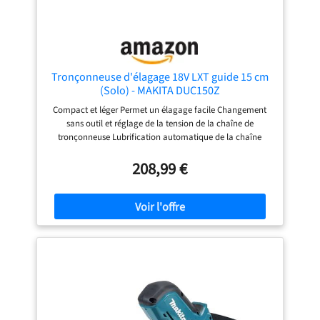
Tronçonneuse d'élagage 18V LXT guide 15 cm
(Solo) - MAKITA DUC150Z
Compact et léger Permet un élagage facile Changement
sans outil et réglage de la tension de la chaîne de
tronçonneuse Lubrification automatique de la chaîne
Fenêtre de visualisation d'huile de chaîne Levier de
verrouillage, accessible de chaque côté Protège-main
208,99 €
arrière Capacité du réservoir d'huile : 55 ml Longueur de
coupe maximale : 161 mm Chaîne 80 TXL avec 32 maillons