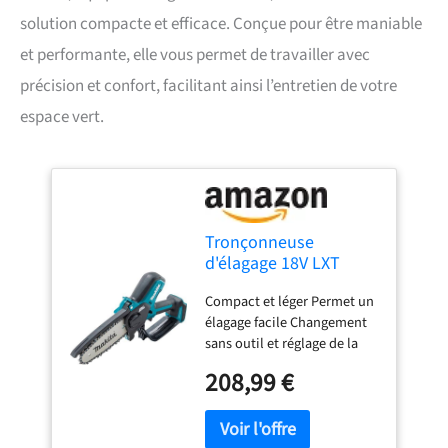
solution compacte et efficace. Conçue pour être maniable
et performante, elle vous permet de travailler avec
précision et confort, facilitant ainsi l’entretien de votre
espace vert.
Tronçonneuse
d'élagage 18V LXT
guide 15 cm (Solo) -
Compact et léger Permet un
MAKITA DUC150Z
élagage facile Changement
sans outil et réglage de la
tension de la chaîne de
208,99 €
tronçonneuse Lubrification
automatique de la chaîne
Fenêtre de visualisation