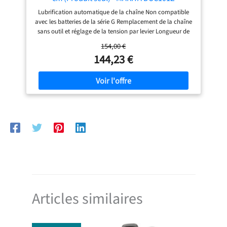
Lubrification automatique de la chaîne Non compatible
avec les batteries de la série G Remplacement de la chaîne
sans outil et réglage de la tension par levier Longueur de
la tige : 100 mm Pas de chaîne 0,8 cm, calibre de chaîne
154,00 €
1,1 mm, type de chaîne 80 TXL et 26 maillons de chaîne
144,23 €
Capacité du réservoir d'huile 55 ml avec fenêtre de
visualisation de l'huile à chaîne Levier de verrouillage
accessible des deux côtés de la scie Protège-main arrière
Frein électrique Idéal pour élaguer facilement les arbres de
jardin et de verger
Articles similaires