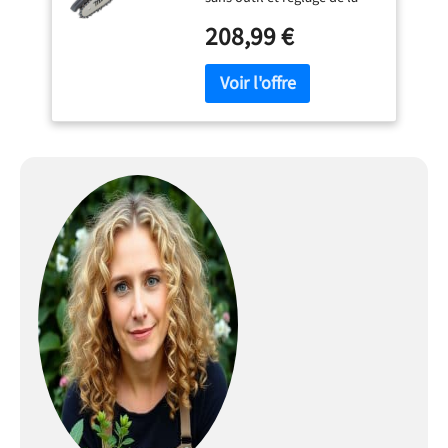
tension de la chaîne de
208,99 €
tronçonneuse Lubrification
automatique de la chaîne
Fenêtre de visualisation
d'huile de chaîne Levier de
verrouillage, accessible de
chaque côté Protège-main
arrière Capacité du réservoir
d'huile : 55 ml Longueur de
coupe maximale : 161 mm
Chaîne 80 TXL avec 32
maillons