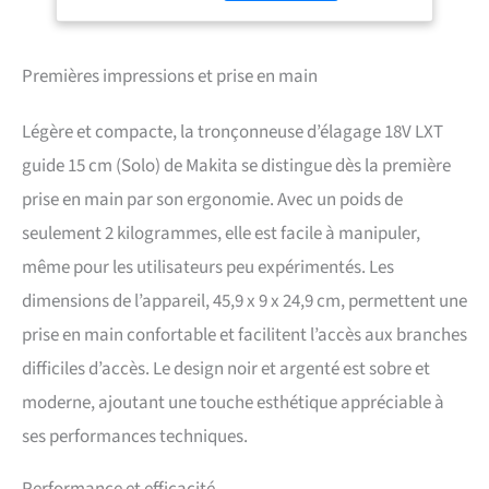
d'huile de chaîne Levier de
verrouillage, accessible de
chaque côté Protège-main
arrière Capacité du réservoir
Premières impressions et prise en main
d'huile : 55 ml Longueur de
coupe maximale : 161 mm
Légère et compacte, la tronçonneuse d’élagage 18V LXT
Chaîne 80 TXL avec 32
maillons
guide 15 cm (Solo) de Makita se distingue dès la première
prise en main par son ergonomie. Avec un poids de
seulement 2 kilogrammes, elle est facile à manipuler,
même pour les utilisateurs peu expérimentés. Les
dimensions de l’appareil, 45,9 x 9 x 24,9 cm, permettent une
prise en main confortable et facilitent l’accès aux branches
difficiles d’accès. Le design noir et argenté est sobre et
moderne, ajoutant une touche esthétique appréciable à
ses performances techniques.