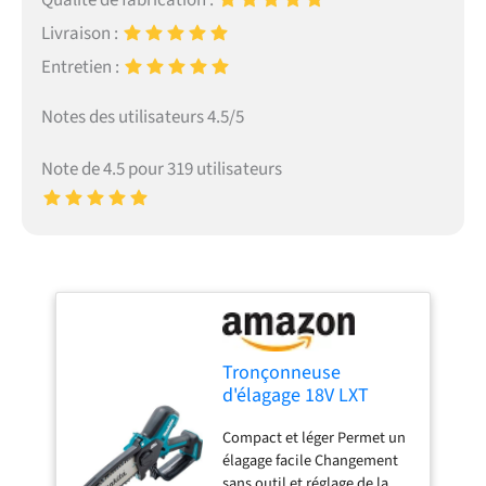
Livraison :
Entretien :
Notes des utilisateurs 4.5/5
Note de 4.5 pour 319 utilisateurs
Tronçonneuse
d'élagage 18V LXT
guide 15 cm (Solo) -
Compact et léger Permet un
MAKITA DUC150Z
élagage facile Changement
sans outil et réglage de la