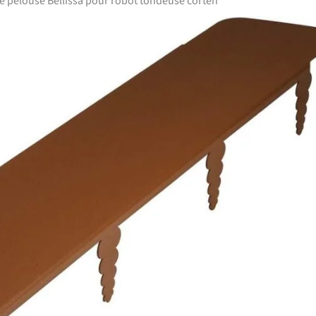
de pelouse Bellissa pour robot tondeuse corten