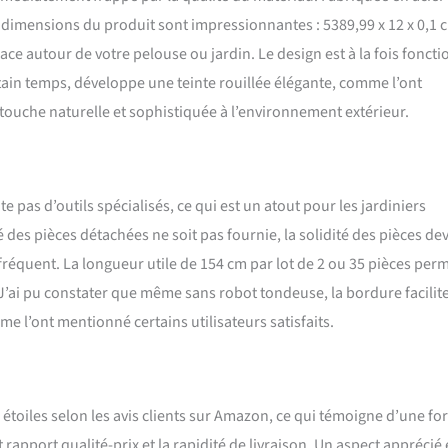
dimensions du produit sont impressionnantes : 5389,99 x 12 x 0,1 
cace autour de votre pelouse ou jardin. Le design est à la fois foncti
ertain temps, développe une teinte rouillée élégante, comme l’ont
 touche naturelle et sophistiquée à l’environnement extérieur.
e pas d’outils spécialisés, ce qui est un atout pour les jardiniers
des pièces détachées ne soit pas fournie, la solidité des pièces dev
réquent. La longueur utile de 154 cm par lot de 2 ou 35 pièces per
 J’ai pu constater que même sans robot tondeuse, la bordure facilit
e l’ont mentionné certains utilisateurs satisfaits.
étoiles selon les avis clients sur Amazon, ce qui témoigne d’une for
 rapport qualité-prix et la rapidité de livraison. Un aspect apprécié 