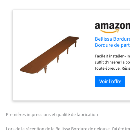
Bellissa Bordur
Bordure de part
env. 154 cm Lot 
Facile à installer -
suffit d'insérer la 
toute épreuve. Résis
toutes les conditio
Utilisation : cette
délimitation des bo
être utilisée avec l
supérieure est très 
des parterres peut 
Le bord du parterre
Premières impressions et qualité de fabrication
délimitation de bor
synonyme de qualité
Lors de la réception de la Bellissa Bordure de pelouse, j’ai été 