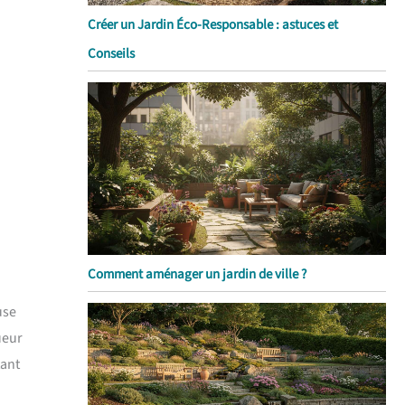
Créer un Jardin Éco-Responsable : astuces et
Conseils
Comment aménager un jardin de ville ?
use
ueur
tant