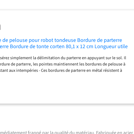
e de pelouse pour robot tondeuse Bordure de parterre
erre Bordure de tonte corten 80,1 x 12 cm Longueur utile
de 2 / 35 pièces
 Insérez simplement la délimitation du parterre en appuyant sur le sol. Il
bordure de parterre, les pointes maintiennent les bordures de pelouse à
tant aux intempéries - Ces bordures de parterre en métal résistent à
ns météorologiques. La délimitation du gazon fait toujours bonne figure.
 bordure de gazon est adaptée comme délimitation de parterre,
rds, délimitation du jardin, bordure de chemin, bordure de jardin et peut
e robot tondeuse. Stabilité : la séparation de parterre de qualité
stable et présente une épaisseur de matériau plus élevée. La séparation
également être positionnée sur des surfaces douces grâce aux brochettes.
 agit ainsi comme une bordure stable. Produit de marque - Cette clôture /
dure de gazon est un produit de la marque Bellissa. Cette marque est
 dans le domaine du jardin depuis plus de 30 ans.
immédiatement frappé par la qualité du matériau. Fabriquée en acier a