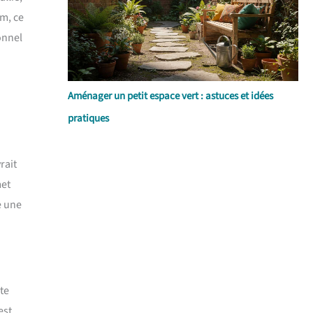
cm, ce
onnel
Aménager un petit espace vert : astuces et idées
pratiques
rait
met
e une
te
est