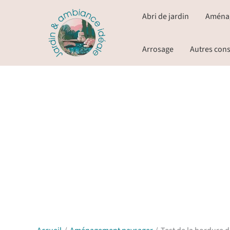
Aller
Abri de jardin
Aména
au
contenu
Arrosage
Autres cons