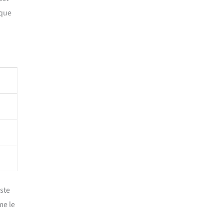
 que
uste
me le