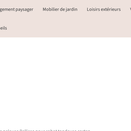
gement paysager
Mobilier de jardin
Loisirs extérieurs
eils