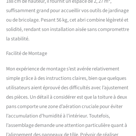
188 cm de hauteur, il fournit un espace de 2, 27 m²,
maximale. Protégez vos
affaires toute l'année et
suffisamment grand pour accueillir vos outils de jardinage
créez des souvenirs précieux
ou de bricolage. Pesant 56 kg, cet abri combine légèreté et
avec vos proches
EXCELLENTE VENTILATION
solidité, rendant son installation aisée sans compromettre
ET ACCÈS FACILE : Équipé
la stabilité.
de 2 ouvertures de
ventilation, ce cabanon de
Facilité de Montage
jardin en acier évite
l'humidité et les mauvaises
odeurs, gardant vos outils
Mon expérience de montage s’est avérée relativement
au sec. Sa porte permet un
simple grâce à des instructions claires, bien que quelques
accès facile aux outils,
tondeuse ou objets à roues.
utilisateurs aient éprouvé des difficultés avec l’ajustement
Par une journée ensoleillée,
des pièces. Un détail à considérer est que la toiture à deux
sortez le banc de jardin pour
planter des fleurs en famille
pans comporte une zone d’aération cruciale pour éviter
ou allumez le barbecue pour
l’accumulation d’humidité à l’intérieur. Toutefois,
un après-midi convivial
DOUBLE SÉCURITÉ : Grâce
l’assemblage demande une attention particulière quant à
au cadenas robuste fourni et
l’alignement des panneaux de tôle. Prévoir de réaliser