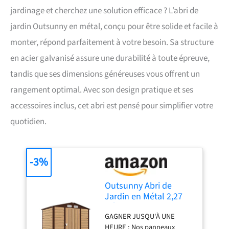
jardinage et cherchez une solution efficace ? L’abri de
jardin Outsunny en métal, conçu pour être solide et facile à
monter, répond parfaitement à votre besoin. Sa structure
en acier galvanisé assure une durabilité à toute épreuve,
tandis que ses dimensions généreuses vous offrent un
rangement optimal. Avec son design pratique et ses
accessoires inclus, cet abri est pensé pour simplifier votre
quotidien.
-3%
Outsunny Abri de
Jardin en Métal 2,27
m² Toiture 2 Pans
GAGNER JUSQU'À UNE
190x131x188cm Chêne
HEURE : Nos panneaux