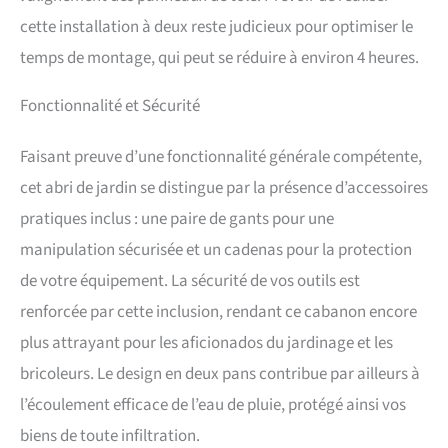
au loquet de sécurité, vos
outils, équipements et
cette installation à deux reste judicieux pour optimiser le
objets de valeur sont
temps de montage, qui peut se réduire à environ 4 heures.
parfaitement protégés.
Fabriqué en matériaux
Fonctionnalité et Sécurité
résistants à la rouille, notre
abri de jardin adossable
assure une sécurité durable,
Faisant preuve d’une fonctionnalité générale compétente,
vous offrant une tranquillité
cet abri de jardin se distingue par la présence d’accessoires
d'esprit pour profiter de
l'extérieur en famille
pratiques inclus : une paire de gants pour une
COMPACT POUR LES PETITS
manipulation sécurisée et un cadenas pour la protection
JARDINS : Ce chalet de
jardin de 190 x 131 cm offre
de votre équipement. La sécurité de vos outils est
un espace de rangement
renforcée par cette inclusion, rendant ce cabanon encore
nécessaire pour vos outils
de jardin essentiels et votre
plus attrayant pour les aficionados du jardinage et les
équipement de plein air.
bricoleurs. Le design en deux pans contribue par ailleurs à
Gardez votre jardin et votre
espace extérieur bien rangés
l’écoulement efficace de l’eau de pluie, protégé ainsi vos
tout en faisant de la place
biens de toute infiltration.
pour plus d'activités