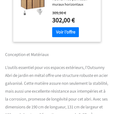
muraux horizontaux
innovants rendent
309,90 €
l'assemblage 25 % plus
302,00 €
rapide et plus facile que la
remise à outils traditionnel.
Avec le manuel
d'assemblage claire, même
les débutants peuvent le
monter en seulement 3
heures. Passez plus de
Conception et Matériaux
temps à profiter de votre
jardin, pas à le construire
L’outils essentiel pour vos espaces extérieurs, l’Outsunny
STABILITÉ ET RÉSISTANCE
RENFORCÉES : Avec 7
Abri de jardin en métal offre une structure robuste en acier
colonnes de support en
galvanisé. Cette matière assure non seulement la stabilité,
acier renforcé (contre 2 pour
le cabanon traditionnel) et
mais aussi une excellente résistance aux intempéries et à
un toit à deux pans, notre
la corrosion, promesse de longévité pour cet abri. Avec ses
cabane de jardin résiste à la
pluie et à la neige pour
dimensions de 190 cm de longueur, 131 cm de largeur et
assurer une durabilité