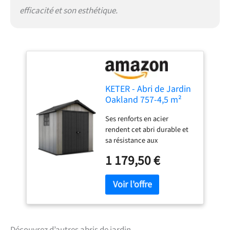
efficacité et son esthétique.
KETER - Abri de Jardin
Oakland 757-4,5 m²
Ses renforts en acier
rendent cet abri durable et
sa résistance aux
intempéries le rend facile
1 179,50 €
d'entretien. De superbes
murs DUOTECH à la texture
boisée vieillie, une fenêtre
de style victorien, un puits
de lumière sur toute la
longueur et des portes
doubles accessibles