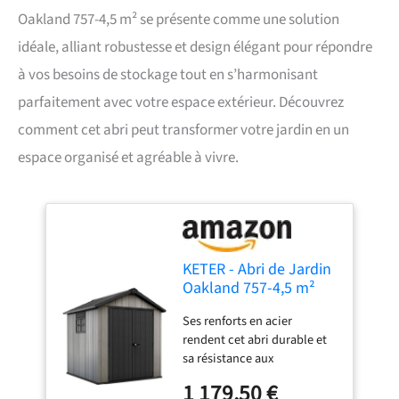
Oakland 757-4,5 m² se présente comme une solution
idéale, alliant robustesse et design élégant pour répondre
à vos besoins de stockage tout en s’harmonisant
parfaitement avec votre espace extérieur. Découvrez
comment cet abri peut transformer votre jardin en un
espace organisé et agréable à vivre.
KETER - Abri de Jardin
Oakland 757-4,5 m²
Ses renforts en acier
rendent cet abri durable et
sa résistance aux
intempéries le rend facile
1 179,50 €
d'entretien. De superbes