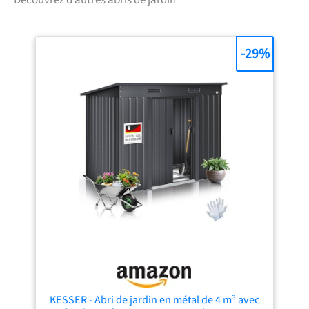
Découvrez d’autres abris de jardin
apportent un style
authentique. L'abri Oakland
757 est conçu pour durer du
-29%
début à la fin. Son plancher
résistant peut supporter vos
objets les plus lourds. Cet
abri de style a également un
plafond suffisamment haut
pour permettre à un adulte
de se déplacer librement à
l'intérieur. Cet abri est facile
à assembler grâce à ses
panneaux à rainure et
languette prédécoupés et
est doté d'un système de
verrouillage pour plus de
sécurité.
KESSER - Abri de jardin en métal de 4 m³ avec