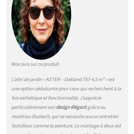
objets les plus lourds. Cet
abri de style a également un
plafond suffisamment haut
pour permettre à un adulte
de se déplacer librement à
l'intérieur. Cet abri est facile
à assembler grâce à ses
panneaux à rainure et
languette prédécoupés et
est doté d'un système de
Mon avis sur ce produit
verrouillage pour plus de
sécurité.
L’abri de jardin « KETER – Oakland 757-4,5 m² » est
une option séduisante pour ceux qui recherchent à la
fois esthétique et fonctionnalité. J’apprécie
particulièrement son
design élégant
grâce au
matériau Duotech, qui ne nécessite aucun entretien
fastidieux comme la peinture. Le montage à deux est