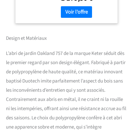
murs DUOTECH à la texture
boisée vieillie, une fenêtre
de style victorien, un puits
de lumière sur toute la
longueur et des portes
doubles accessibles
Design et Matériaux
apportent un style
authentique. L'abri Oakland
L’abri de jardin Oakland 757 de la marque Keter séduit dès
757 est conçu pour durer du
début à la fin. Son plancher
le premier regard par son design élégant. Fabriqué à partir
résistant peut supporter vos
de polypropylène de haute qualité, ce matériau innovant
objets les plus lourds. Cet
abri de style a également un
baptisé Duotech imite parfaitement l’aspect du bois sans
plafond suffisamment haut
les inconvénients d’entretien qui y sont associés.
pour permettre à un adulte
de se déplacer librement à
Contrairement aux abris en métal, il ne craint ni la rouille
l'intérieur. Cet abri est facile
ni les intempéries, offrant ainsi une résistance accrue au fil
à assembler grâce à ses
panneaux à rainure et
des saisons. Le choix du polypropylène confère à cet abri
languette prédécoupés et
une apparence sobre et moderne, qui s’intègre
est doté d'un système de