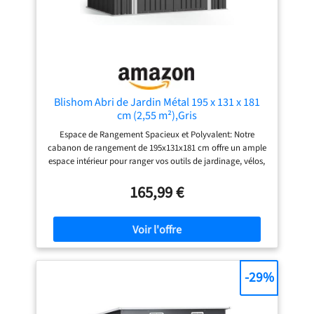
jardin une solution durable pour votre jardin, facile
d'entretien et particulièrement durable. Robuste et stable :
le cadre de base en métal assure une grande stabilité et
résistance, même sur des surfaces irrégulières. Dans le
même temps, vous pouvez installer un plancher
supplémentaire (par exemple, des carreaux de bois ou de
béton) pour encore plus de confort et une base propre et
ferme.
Blishom Abri de Jardin Métal 195 x 131 x 181
cm (2,55 m²),Gris
Espace de Rangement Spacieux et Polyvalent: Notre
cabanon de rangement de 195x131x181 cm offre un ample
espace intérieur pour ranger vos outils de jardinage, vélos,
tondeuses, accessoires extérieurs et plus encore. Avec une
hauteur de 181 cm, il permet d'accéder facilement à vos
165,99 €
objets sans vous baisser, aidant à maintenir votre jardin,
votre terrasse ou votre balcon propre et ordonné. Acier
Galvanisé Premium: Fabriqué en acier galvanisé robuste
avec un revêtement protecteur de haute qualité, ce
cabanon résiste à la rouille, à la corrosion, aux rayons UV
et aux conditions météorologiques difficiles. Son toit en
-29%
métal épais et ses panneaux muraux renforcés
garantissent une forte stabilité. Sûr et Ventilé: Équipé de
portes en métal verrouillables pour protéger vos objets de