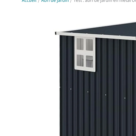
Accueil
Abri de jardin
Test : abri de jardin en métal 