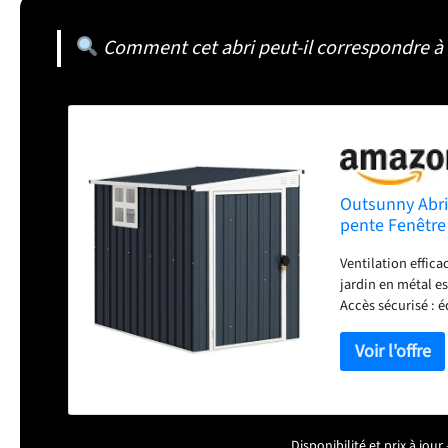
Comment cet abri peut-il correspondre à 
Outsunny Abri 
pente Fenêtre 
foncé
Ventilation effica
jardin en métal e
Accès sécurisé : é
confortable tout e
correspondantes De
de l'abri de pluie
équipements reste
intempéries : cons
à la rouille et à 
Disponibilité et prix à jo