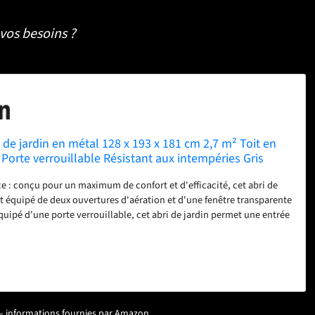
vos besoins ?
de jardin en métal 128 x 193 x 181 cm 2,7 m² Toit en
Porte verrouillable Résistant aux intempéries Gris
ce : conçu pour un maximum de confort et d'efficacité, cet abri de
st équipé de deux ouvertures d'aération et d'une fenêtre transparente
quipé d'une porte verrouillable, cet abri de jardin permet une entrée
n offrant une sécurité grâce à une serrure fiable et aux clés
sign de toit incliné : grâce à la conception efficace du toit incliné
, l'eau de pluie s'écoule facilement sans s'accumuler. Vos outils et
nt secs et protégés des intempéries Matériau résistant aux
truit en acier galvanisé peint, cet abri de jardin est résistant aux UV,
la corrosion, offrant une protection durable pour vos outils de jardin
ur – informations fournies par Amazon