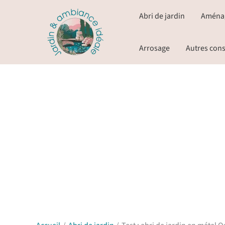
Aller
Abri de jardin
Aména
au
contenu
Arrosage
Autres cons