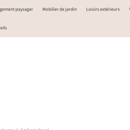
gement paysager
Mobilier de jardin
Loisirs extérieurs
eils