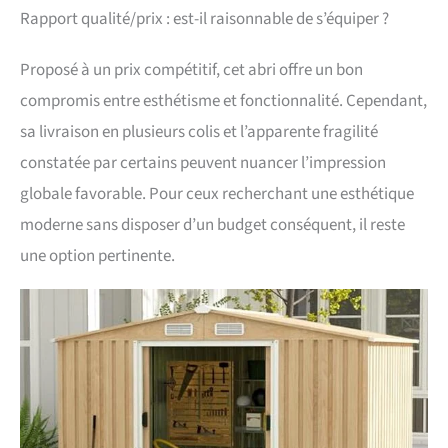
intégrée facilite le transport
Rapport qualité/prix : est-il raisonnable de s’équiper ?
et la manipulation des
outils ou équipements à
Proposé à un prix compétitif, cet abri offre un bon
roues.
compromis entre esthétisme et fonctionnalité. Cependant,
sa livraison en plusieurs colis et l’apparente fragilité
constatée par certains peuvent nuancer l’impression
globale favorable. Pour ceux recherchant une esthétique
moderne sans disposer d’un budget conséquent, il reste
une option pertinente.