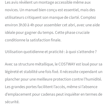
toit à deux versants facilite
Les avis révèlent un montage accessible même aux
le drainage de l'eau ou de la
novices. Un manuel bien conçu est essentiel, mais des
neige. Les 4 évents
favorisent l'échange d'air
utilisateurs critiquent son manque de clarté. Comptez
frais et l'élimination de l'air
environ 3h30 à 4h pour assembler cet abri, avec une aide
vicié. 【Acier Galvanisé en
Aspect Bois】Avec une
idéale pour gagner du temps. Cette phase cruciale
finition aspect bois, notre
conditionne la satisfaction finale.
abris de jardin metal
s'harmonise avec votre
Utilisation quotidienne et praticité : à quoi s’attendre ?
arrière-cour, pelouse et
patio. La grande cabane à
outils peut être transformée
Avec sa structure métallique, le COSTWAY est loué pour sa
en un local à poubelles ou
légèreté et stabilité une fois fixé. Il nécessite cependant un
en une maison pour
animaux selon les besoins.
plancher pour une meilleure protection contre l’humidité.
【Porte Sécurisée & Rampe
Les grandes portes facilitent l’accès, même si l’absence
Pratique】2 portes
coulissantes fonctionnent
d’emplacement pour cadenas peut inquiéter en termes de
en douceur et peuvent être
sécurité.
verrouillées (le verrou n'est
pas inclus). La rampe