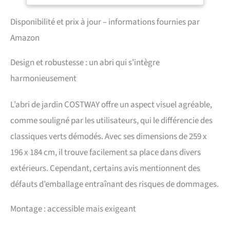
pouvez monter les
Gants Inclus
panneaux externes.
Disponibilité et prix à jour – informations fournies par
Idéalement, vous pouvez
Amazon
réaliser le montage seul.
Deux paires de gants sont
fournies pour vous et votre
Design et robustesse : un abri qui s’intègre
assistant. 【Stabilité
harmonieusement
Élevée】La structure
interne est renforcée par
une poutre transversale
L’abri de jardin COSTWAY offre un aspect visuel agréable,
épaisse et 4 tubes verticaux
comme souligné par les utilisateurs, qui le différencie des
supplémentaires. 4 piquets
de sol sont fournis pour
classiques verts démodés. Avec ses dimensions de 259 x
améliorer la performance
196 x 184 cm, il trouve facilement sa place dans divers
coupe-vent. 【Conception
Coupe-Vent & Ventilée】Le
extérieurs. Cependant, certains avis mentionnent des
toit est construit en acier
défauts d’emballage entraînant des risques de dommages.
revêtu de couleur bois,
permettant à la cabane de
Montage : accessible mais exigeant
jardin de résister à diverses
conditions extérieures. Le