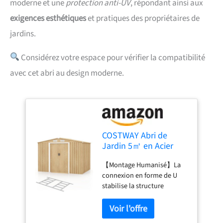
moderne et une
protection anti-UV
, répondant ainsi aux
exigences esthétiques
et pratiques des propriétaires de
jardins.
Considérez votre espace pour vérifier la compatibilité
avec cet abri au design moderne.
COSTWAY Abri de
Jardin 5㎡ en Acier
Galvanisé Anti-UV, 259
【Montage Humanisé】La
x 196 x 184 CM,
connexion en forme de U
Cabane de Jardin
stabilise la structure
Exterieur 7m³ avec
d'assemblage. Le cadre
Fondation et Porte
interne peut rester
Coulissante, Rampe, 4
autonome et que vous
Trous d’Aération, 4