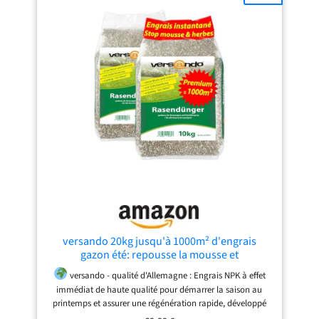
que votre gazon artificiel reste propre et désinfecté
pendant une période prolongée.
FORMAT
ÉCONOMIQUE: Pour répondre à vos besoins, nous
proposons un bidon de 5 litres au format économique. Ce
format généreux vous permet de couvrir de grandes
surfaces de gazon artificiel sans craindre de manquer de
produit. C'est la solution la plus économique et la plus
pratique pour garder votre pelouse propre et désinfectée à
long terme.
versando 20kg jusqu'à 1000m² d'engrais
gazon été: repousse la mousse et
versando - qualité d'Allemagne : Engrais NPK à effet
immédiat de haute qualité pour démarrer la saison au
printemps et assurer une régénération rapide, développé
avec des professionnels du jardin et testé dans des