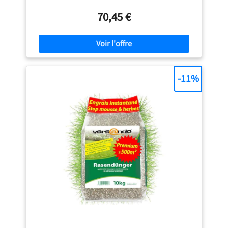
Combinaison idéale de nutriments : 7 % d'azote, 18 %
d'oxyde de potassium, 14 % d'oxyde de calcium, 2 %
70,45 €
d'oxyde de magnésium, 25 % de trioxyde de soufre pour
des racines fortes et des herbes résistantes Action rapide et
durable – Effet immédiat grâce à l'azote d'ammonium,
effet à long terme grâce à l'azote carbamide Facile à
utiliser : granulés sans poussière, faciles à appliquer à la
main ou à l'épandage, pas de taches sur les chemins ou
-11%
les vêtements Durable et végétalien : ingrédients 100 %
végétaux, sans composants d'origine animale, trajets de
livraison courts grâce à la production en Allemagne