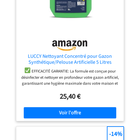
LUCCY Nettoyant Concentré pour Gazon
Synthétique/Pelouse Artificielle 5 Litres
EFFICACITÉ GARANTIE: La formule est conçue pour
désinfecter et nettoyer en profondeur votre gazon artificiel,
garantissant une hygiène maximale dans votre maison et
votre jardin.
TRIPLE ACTION: Notre nettoyant pour
25,40 €
gazon offre une combinaison parfaite de purification,
d'embellissement et de désinfection pour votre gazon. Il ne
se contente pas de nettoyer la surface, il lui redonne un
aspect neuf en éliminant tous les agents nocifs.
ACTION IMMÉDIATE ET POLYVALENTE: Prêt à l'emploi,
rapide et facile à appliquer. Convient à tous les types de
-14%
gazon artificiel
RÉSULTATS DURABLES: Produit
formulé pour fournir des résultats durables, garantissant