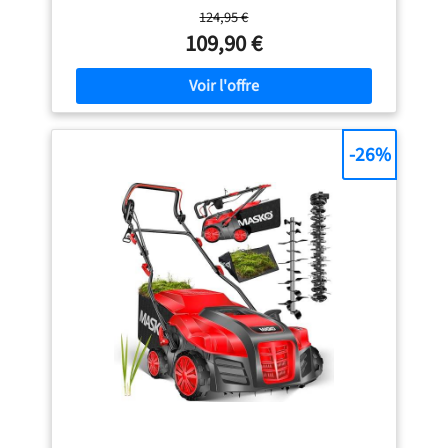
jusqu'à 300 m², pour tous les travaux d'aération et de
124,95 €
scarification. Le puissant moteur asynchrone de 1200 W
109,90 €
délivre un couple élevé pour une progression de travail en
continu et des résultats précis constants. Le corps est
constitué d'un plastique haute qualité et résistant aux
chocs. Le long guidon du scarificateur peut être replié
pour économiser de l'espace de stockage. Les 8 boubles
lames haut de gamme en acier inoxydable, montées sur
-26%
roulement à bille, éliminent les mauvaises herbes et la
mousse jusqu'à la racine. L'aérateur, lui aussi sur
roulement à billes, avec ses 42 griffes en acier inoxydable,
aèrent efficacement le sol. La profondeur de travail peut
être ajustée sur 3 niveaux, de manière à adapter le
scarificateur/aérateur parfaitement aux besoins du sol et
de la pelouse. Il est doté d'une position de transport, qui
protège aussi bien l'outil que le sol pendant le stockage. Le
scarificateur possède de grandes roues pour faciliter le
travail sur les terrains difficiles et limiter la dégradation de
la pelouse. Le sac de ramassage a une capacité de 28L.