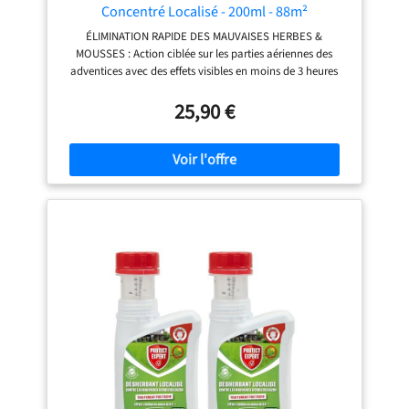
Concentré Localisé - 200ml - 88m²
ÉLIMINATION RAPIDE DES MAUVAISES HERBES &
MOUSSES : Action ciblée sur les parties aériennes des
adventices avec des effets visibles en moins de 3 heures
après application.* ACTION PUISSANTE À BASE D’ACIDE
PÉLARGONIQUE : Formule ultra-efficace 500 g/L qui
25,90 €
détruit rapidement les mauvaises herbes et les mousses
sans laisser de résidus persistants. APPLICATION
LOCALISÉE POUR UNE PRÉCISION MAXIMALE : Idéal pour
une utilisation avec un pulvérisateur muni d’un cache
protecteur, permettant de cibler uniquement les zones à
traiter. UTILISATION SÉCURISÉE & RETOUR RAPIDE DES
ANIMAUX : Les animaux domestiques peuvent retourner
sur les surfaces traitées peu de temps après l’application,
une fois le produit sec. APPLICATION SIMPLE ET RAPIDE :
Diluer 22,5 mL dans 0,5 L d’eau pour désherber 10 m² ou 18
mL pour éliminer les mousses sur la même surface.
Appliquer par temps clair et ensoleillé. REMARQUE : Ce
produit n’a pas de date de péremption, la date indiquée
sur le produit est la date de fabrication