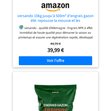
versando 10kg jusqu'à 500m² d'engrais gazon
été: repousse la mousse et les
versando - qualité d'Allemagne : Engrais NPK à effet
immédiat de haute qualité pour démarrer la saison au
printemps et assurer une régénération rapide, développé
avec des professionnels du jardin et testé dans des
44,99 €
conditions réelles.
Effet rapide : Favorise en peu de
39,99 €
temps une croissance visible et un gazon bien vert, idéal
après l’hiver ou en cas de pelouse affaiblie.
Revitalise
les zones sollicitées : Soutient la récupération du gazon
après des contraintes, améliore la vigueur de départ au
printemps et élimine naturellement la mousse et les
mauvaises herbes. Convient aux jardins, parcs et terrains
de sport.
Facile à utiliser : Engrais gazon économique
(10 kg pour jusqu'à 500 m²) qui s'utilise sans effort et sans
connaissances préalables.
Sûr pour tous : Sans risque
pour les enfants et les animaux domestiques en cas
d’utilisation correcte. Ne pas marcher sur la pelouse tant
que l’engrais ne s’est pas complètement dissous.