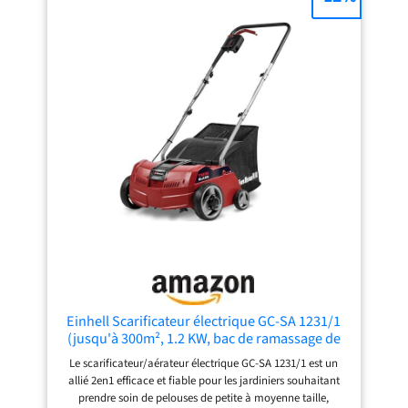
Softgrip assure une utilisation confortable. 𝐆𝐑𝐀𝐍𝐃 𝐒𝐀𝐂
𝐃𝐄 𝐑𝐀𝐌𝐀𝐒𝐒𝐀𝐆𝐄 𝐀𝐌𝐎𝐕𝐈𝐁𝐋𝐄 𝐃𝐄 𝟓𝟓 𝐋𝐈𝐓𝐑𝐄𝐒: un
réglage central de la profondeur de travail sur 5 niveaux,
une poignée de transport sur l'appareil ainsi qu'un guidon
ergonomique réglable en hauteur avec une poignée
souple en caoutchouc Softgriff, que l'on peut replier pour
gagner de la place. 𝐃É𝐓𝐀𝐈𝐋𝐒 𝐒𝐔𝐏𝐏𝐋É𝐌𝐄𝐍𝐓𝐀𝐈𝐑𝐄𝐒 : /
guidon repliable / rangement peu encombrant / boîtier
robuste / système anti-traction du câble
Einhell Scarificateur électrique GC-SA 1231/1
(jusqu'à 300m², 1.2 KW, bac de ramassage de
28L, système de Coupe à roulement à Bille +
Le scarificateur/aérateur électrique GC-SA 1231/1 est un
Rouleau aérateur, Profondeur de Travail
allié 2en1 efficace et fiable pour les jardiniers souhaitant
réglable)
prendre soin de pelouses de petite à moyenne taille,