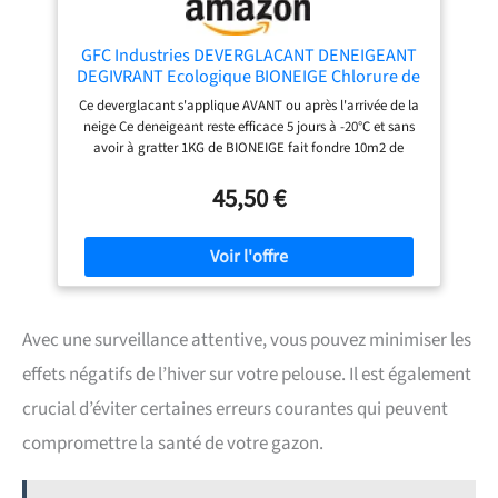
GFC Industries DEVERGLACANT DENEIGEANT
DEGIVRANT Ecologique BIONEIGE Chlorure de
magnésium 8KG
Ce deverglacant s'applique AVANT ou après l'arrivée de la
neige Ce deneigeant reste efficace 5 jours à -20°C et sans
avoir à gratter 1KG de BIONEIGE fait fondre 10m2 de
surface gelée (contre 1m2 pour le sel de deneigement)
Gain de temps et de main d'oeuvre par rapport au sel de
45,50 €
deneigement Produit NATUREL biodégradable et non
corrosif (il n'abîme pas les espaces verts et les pelouses)
Avec une surveillance attentive, vous pouvez minimiser les
effets négatifs de l’hiver sur votre pelouse. Il est également
crucial d’éviter certaines erreurs courantes qui peuvent
compromettre la santé de votre gazon.