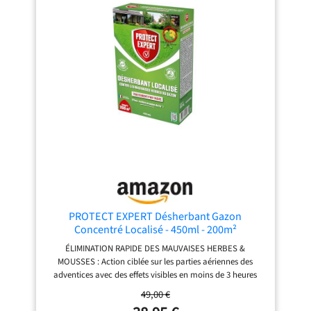
Diluer 22,5 mL dans 0,5 L d’eau pour désherber 10 m² ou 18
mL pour éliminer les mousses sur la même surface.
Appliquer par temps clair et ensoleillé. REMARQUE : Ce
produit n’a pas de date de péremption, la date indiquée
sur le produit est la date de fabrication
PROTECT EXPERT Désherbant Gazon
Concentré Localisé - 450ml - 200m²
ÉLIMINATION RAPIDE DES MAUVAISES HERBES &
MOUSSES : Action ciblée sur les parties aériennes des
adventices avec des effets visibles en moins de 3 heures
après application. ACTION PUISSANTE À BASE D’ACIDE
49,00 €
PÉLARGONIQUE : Formule ultra-efficace 500 g/L qui