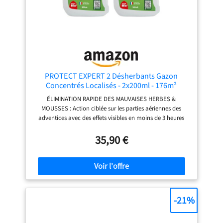
PROTECT EXPERT 2 Désherbants Gazon
Concentrés Localisés - 2x200ml - 176m²
ÉLIMINATION RAPIDE DES MAUVAISES HERBES &
MOUSSES : Action ciblée sur les parties aériennes des
adventices avec des effets visibles en moins de 3 heures
après application. ACTION PUISSANTE À BASE D’ACIDE
PÉLARGONIQUE : Formule ultra-efficace 500 g/L qui
35,90 €
détruit rapidement les mauvaises herbes et les mousses
sans laisser de résidus persistants. APPLICATION
LOCALISÉE POUR UNE PRÉCISION MAXIMALE : Idéal pour
une utilisation avec un pulvérisateur muni d’un cache
protecteur, permettant de cibler uniquement les zones à
traiter UTILISATION SÉCURISÉE & RETOUR RAPIDE DES
-21%
ANIMAUX : Les animaux domestiques peuvent retourner
sur les surfaces traitées peu de temps après l’application,
une fois le produit sec. APPLICATION SIMPLE ET RAPIDE :