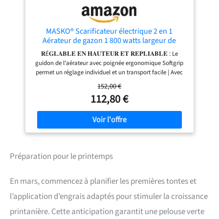
MASKO® Scarificateur électrique 2 en 1
Aérateur de gazon 1 800 watts largeur de
travail 40 cm bac de ramassage 55 L incluant
𝐑É𝐆𝐋𝐀𝐁𝐋𝐄 𝐄𝐍 𝐇𝐀𝐔𝐓𝐄𝐔𝐑 𝐄𝐓 𝐑𝐄𝐏𝐋𝐈𝐀𝐁𝐋𝐄 : Le
rouleau de ventilation aérateur démousseur,
guidon de l'aérateur avec poignée ergonomique Softgrip
profondeur de travail, rouge
permet un réglage individuel et un transport facile | Avec
un bac de collecte pratique 𝐅𝐎𝐍𝐂𝐓𝐈𝐎𝐍 𝟐 𝐄𝐍 𝟏 : Avec un
152,00 €
rouleau de scarification et un rouleau d'aération, vous
112,80 €
pouvez aussi bien scarifier qu'aérer, chaque rouleau étant
facile à changer. 𝐑𝐎𝐔𝐋𝐄𝐀𝐔 𝐀𝐕𝐄𝐂 𝟐𝟎 𝐋𝐀𝐌𝐄𝐒 𝐄𝐍
𝐀𝐂𝐈𝐄𝐑 𝐄𝐓 𝟐𝟒 𝐏𝐎𝐈𝐍𝐓𝐄𝐒 À 𝐑𝐄𝐒𝐒𝐎𝐑𝐓 : Permet
d'éliminer sans effort la mousse, les mauvaises herbes et le
feutre du gazon. Le guidon réglable en hauteur s'adapte
individuellement à la taille de chacun et la poignée
Préparation pour le printemps
Softgrip assure une utilisation confortable. 𝐆𝐑𝐀𝐍𝐃 𝐒𝐀𝐂
𝐃𝐄 𝐑𝐀𝐌𝐀𝐒𝐒𝐀𝐆𝐄 𝐀𝐌𝐎𝐕𝐈𝐁𝐋𝐄 𝐃𝐄 𝟓𝟓 𝐋𝐈𝐓𝐑𝐄𝐒: un
réglage central de la profondeur de travail sur 5 niveaux,
En mars, commencez à planifier les premières tontes et
une poignée de transport sur l'appareil ainsi qu'un guidon
ergonomique réglable en hauteur avec une poignée
l’application d’engrais adaptés pour stimuler la croissance
souple en caoutchouc Softgriff, que l'on peut replier pour
printanière. Cette anticipation garantit une pelouse verte
gagner de la place. 𝐃É𝐓𝐀𝐈𝐋𝐒 𝐒𝐔𝐏𝐏𝐋É𝐌𝐄𝐍𝐓𝐀𝐈𝐑𝐄𝐒 : /