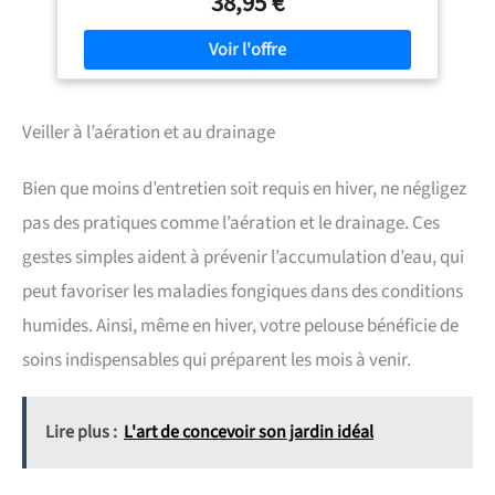
38,95 €
détruit rapidement les mauvaises herbes et les mousses
sans laisser de résidus persistants. APPLICATION
LOCALISÉE POUR UNE PRÉCISION MAXIMALE : Idéal pour
une utilisation avec un pulvérisateur muni d’un cache
protecteur, permettant de cibler uniquement les zones à
traiter. UTILISATION SÉCURISÉE & RETOUR RAPIDE DES
Veiller à l’aération et au drainage
ANIMAUX : Les animaux domestiques peuvent retourner
sur les surfaces traitées peu de temps après l’application,
une fois le produit sec. APPLICATION SIMPLE ET RAPIDE :
Bien que moins d’entretien soit requis en hiver, ne négligez
Diluer 22,5 mL dans 0,5 L d’eau pour désherber 10 m² ou 18
mL pour éliminer les mousses sur la même surface.
pas des pratiques comme l’aération et le drainage. Ces
Appliquer par temps clair et ensoleillé. REMARQUE : Ce
gestes simples aident à prévenir l’accumulation d’eau, qui
produit n’a pas de date de péremption, la date indiquée
sur le produit est la date de fabrication
peut favoriser les maladies fongiques dans des conditions
humides. Ainsi, même en hiver, votre pelouse bénéficie de
soins indispensables qui préparent les mois à venir.
Lire plus :
L'art de concevoir son jardin idéal