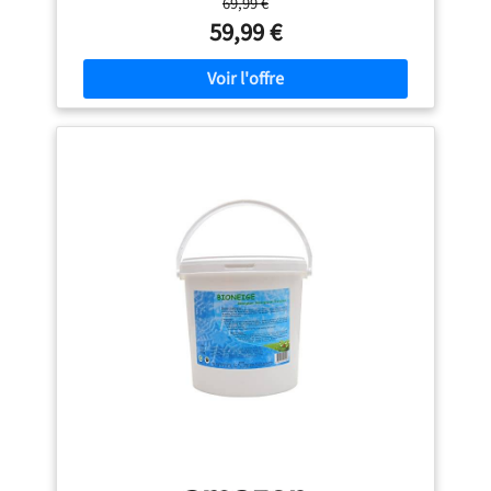
69,99 €
conditions réelles.
Effet rapide : Favorise en peu de
59,99 €
temps une croissance visible et un gazon bien vert, idéal
après l’hiver ou en cas de pelouse affaiblie.
Revitalise
les zones sollicitées : Soutient la récupération du gazon
après des contraintes, améliore la vigueur de départ au
printemps et élimine naturellement la mousse et les
mauvaises herbes. Convient aux jardins, parcs et terrains
de sport.
Facile à utiliser : Engrais gazon économique
(10 kg pour jusqu’à 500 m²), simple à appliquer, sans
besoin de connaissances particulières.
Sans danger
pour tous : Sans risque pour les enfants et les animaux
domestiques en cas d’utilisation correcte. Ne marcher sur
la pelouse qu’une fois l’engrais complètement dissous.
Utilisation ciblée : Idéal pour une fertilisation de départ en
mars ou avril, et pour la régénération en été ou à
l’automne si nécessaire.
Composition nutritive de
qualité : Engrais NPK 12+5+5 (+19+7+6)