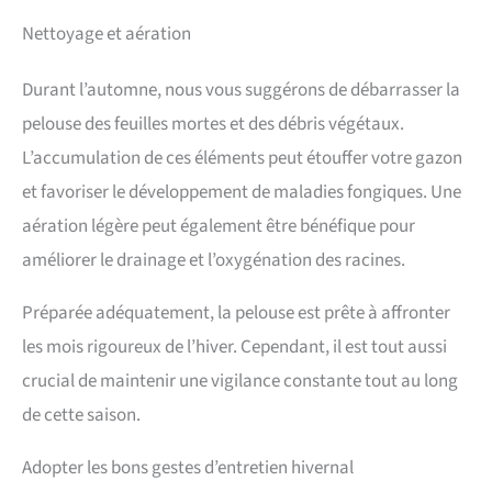
uniformément avec un épandeur et arrosés après
Nettoyage et aération
application, pour une absorption rapide des nutriments
Sans danger pour enfants et animaux: Après arrosage, cet
engrais gazon compatible animaux est sûr pour toute la
Durant l’automne, nous vous suggérons de débarrasser la
famille – idéal pour un jardin utilisé au quotidien
pelouse des feuilles mortes et des débris végétaux.
L’accumulation de ces éléments peut étouffer votre gazon
et favoriser le développement de maladies fongiques. Une
aération légère peut également être bénéfique pour
améliorer le drainage et l’oxygénation des racines.
Préparée adéquatement, la pelouse est prête à affronter
les mois rigoureux de l’hiver. Cependant, il est tout aussi
crucial de maintenir une vigilance constante tout au long
de cette saison.
Adopter les bons gestes d’entretien hivernal