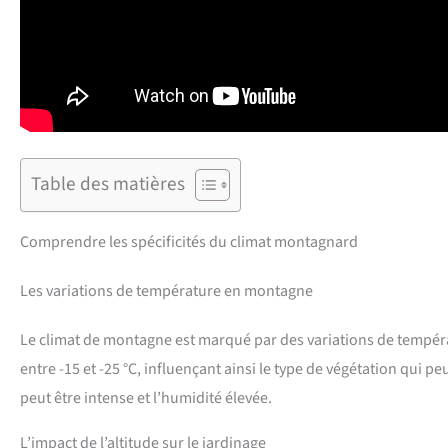
Table des matières
Comprendre les spécificités du climat montagnard
Les variations de température en montagne
Le climat de montagne est marqué par des variations de tempér
entre -15 et -25 °C, influençant ainsi le type de végétation qui pe
peut être intense et l’humidité élevée.
L’impact de l’altitude sur le jardinage