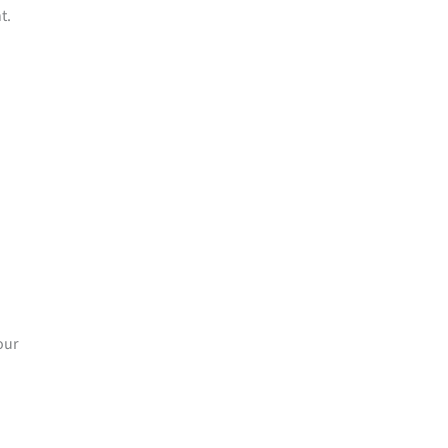
t.
our