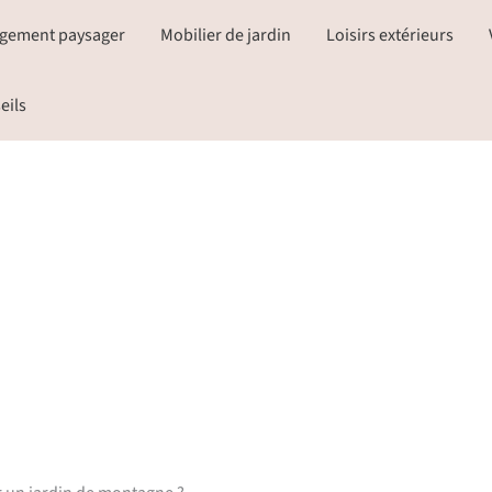
gement paysager
Mobilier de jardin
Loisirs extérieurs
eils