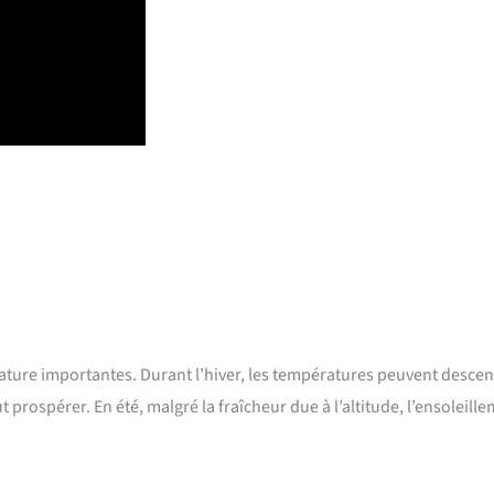
ature importantes. Durant l’hiver, les températures peuvent desce
ut prospérer. En été, malgré la fraîcheur due à l’altitude, l’ensoleill