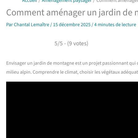
Accueil
Aménagement paysager
Comment aménager 
Comment aménager un jardin de 
Par
Chantal Lemaître
/
15 décembre 2025
/
4 minutes de lecture
5/5 - (9 votes)
Envisager un jardin de montagne est un projet passionnant qui 
milieu alpin. Comprendre le climat, choisir les végétaux adéqua