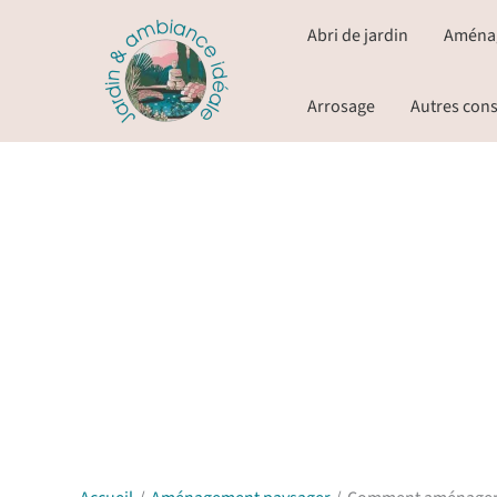
Aller
Abri de jardin
Aména
au
contenu
Arrosage
Autres cons