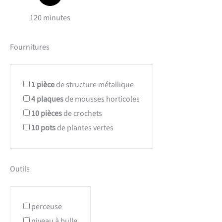
120 minutes
Fournitures
1
pièce
de structure métallique
4
plaques
de mousses horticoles
10
pièces
de crochets
10
pots
de plantes vertes
Outils
perceuse
niveau à bulle