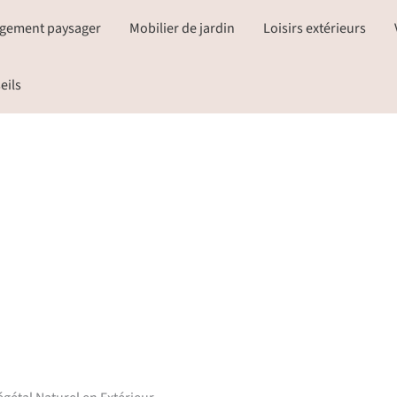
gement paysager
Mobilier de jardin
Loisirs extérieurs
eils