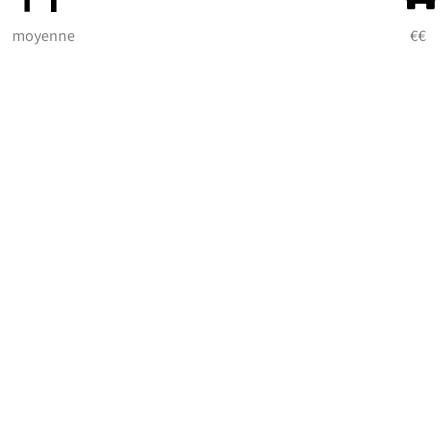
moyenne
€€