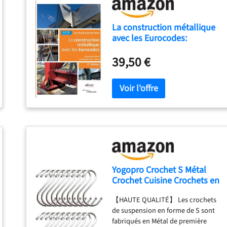
La construction métallique
avec les Eurocodes:
Interprétation et exemples
de calcul
39,50 €
Yogopro Crochet S Métal
Crochet Cuisine Crochets en
Forme de S Suspension
【HAUTE QUALITÉ】 Les crochets
Accroche Ustensiles de
de suspension en forme de S sont
Cuisine(Lot de 20)
fabriqués en Métal de première