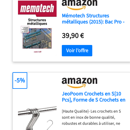
Mémotech Structures
métalliques (2015): Bac Pro -
BTS
39,90 €
-5%
JeoPoom Crochets en S[10
Pcs], Forme de S Crochets en
Métal, Crochet
[Haute Qualite]- Les crochets en S
Multifonctions, pour Cuisine,
sont en inox de bonne qualité,
Salle de Bain, Chambre et
robustes et durables à utiliser, ne
Bureau(Argent)
rouillera pas. [Facile à Utiliser]- Sans