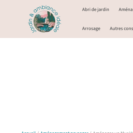
Aller
Abri de jardin
Aména
au
contenu
Arrosage
Autres cons