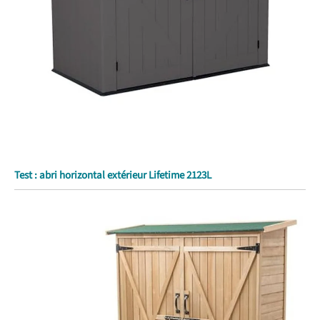
Test : abri horizontal extérieur Lifetime 2123L