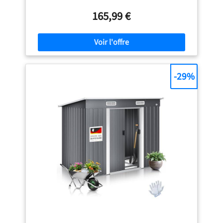
tondeuses, accessoires extérieurs et plus encore. Avec une
hauteur de 181 cm, il permet d'accéder facilement à vos
165,99 €
objets sans vous baisser, aidant à maintenir votre jardin,
votre terrasse ou votre balcon propre et ordonné. Acier
Galvanisé Premium: Fabriqué en acier galvanisé robuste
avec un revêtement protecteur de haute qualité, ce
cabanon résiste à la rouille, à la corrosion, aux rayons UV
et aux conditions météorologiques difficiles. Son toit en
-29%
métal épais et ses panneaux muraux renforcés
garantissent une forte stabilité. Sûr et Ventilé: Équipé de
portes en métal verrouillables pour protéger vos objets de
valeur contre le vol et les petits animaux. Les grilles de
ventilation intégrées favorisent la circulation de l'air,
prévenant l'accumulation d'humidité et de moisissures,
tandis que le toit incliné évacue efficacement l'eau de
pluie pour éviter les accumulations. Fondation Renforcée
et Montage Simple: Il est livré avec un cadre de fondation
renforcé pour une stabilité améliorée, même par temps
orageux. Toutes les pièces sont clairement étiquetées, et
un manuel détaillé étape par étape ainsi que des gants de
montage sont inclus pour un montage rapide et sans
stress. Usage Polyvalent: Ce cabanon de rangement
extérieur polyvalent est parfait pour divers scénarios,
servant de rangement pour outils de jardinage, cabanon à