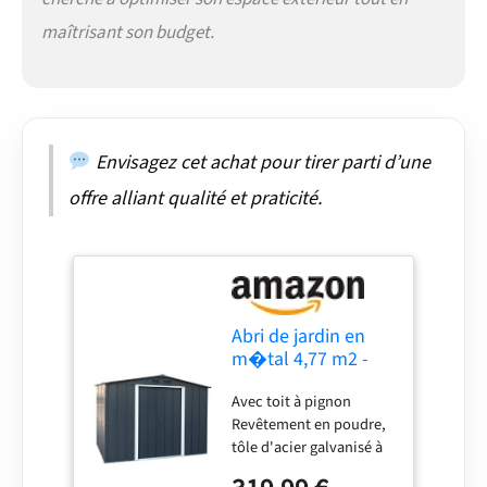
maîtrisant son budget.
Envisagez cet achat pour tirer parti d’une
offre alliant qualité et praticité.
Abri de jardin en
m�tal 4,77 m2 -
DURAMAX - Kit
Avec toit à pignon
d'ancrage inclus -
Revêtement en poudre,
Gris anthracite
tôle d'acier galvanisé à
chaud 2 portes