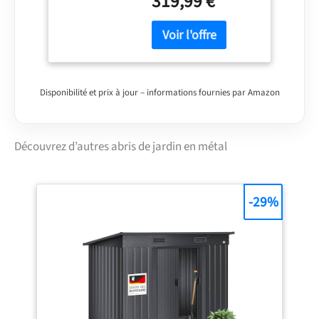
319,99 €
coulissantes Épaisseur
paroi : environ 0,26 mm
& intérieure mural
hauteur : 164,8 cm Sans
plaque de fond
Disponibilité et prix à jour – informations fournies par Amazon
Découvrez d’autres abris de jardin en métal
-29%