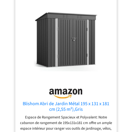
un usage quotidien. Système de ventilation : deux
ouvertures d'aération à l'avant et à l'arrière assurent une
circulation d'air continue. Cela réduit efficacement
l'humidité et empêche la formation de condensation, de
moisissure ou d'odeurs désagréables. Vos outils de jardin
restent toujours secs, protégés et prêts à l'emploi. Résistant
aux intempéries et robuste : le boîtier en métal robuste
protège efficacement contre la pluie, le vent, les rayons UV
et la saleté. Ainsi, vos affaires restent bien rangées tout au
long de l'année. La construction durable fait de l'abri de
jardin une solution durable pour votre jardin, facile
d'entretien et particulièrement durable. Robuste et stable :
le cadre de base en métal assure une grande stabilité et
résistance, même sur des surfaces irrégulières. Dans le
même temps, vous pouvez installer un plancher
supplémentaire (par exemple, des carreaux de bois ou de
béton) pour encore plus de confort et une base propre et
ferme.
Blishom Abri de Jardin Métal 195 x 131 x 181
cm (2,55 m²),Gris
Espace de Rangement Spacieux et Polyvalent: Notre
cabanon de rangement de 195x131x181 cm offre un ample
espace intérieur pour ranger vos outils de jardinage, vélos,