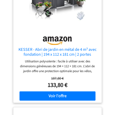
KESSER - Abri de jardin en métal de 4 m³ avec
fondation | 194 x 112 x 181 cm | 2 portes
coulissantes et fondation | Abri de jardin | Abri
Utilisation polyvalente : facile à utiliser avec des
de jardin | Avec gants de
dimensions généreuses de 194 × 112 × 181 cm. L'abri de
jardin offre une protection optimale pour les vélos,
tondeuses à gazon, outils, meubles de jardin ou pneus de
187,80 €
voiture. La construction bien pensée crée beaucoup
133,80 €
d'espace de rangement sur une surface compacte, idéale
pour les jardins, les terrasses ou les cours. Facile à utiliser :
la double porte coulissante peu encombrante permet une
largeur de passage confortable de 79 cm. Ainsi, même les
appareils grands ou plus grands peuvent être facilement
glissés et retirés. Même dans la neige ou dans des espaces
restreints, l'accès reste fluide et confortable, parfait pour