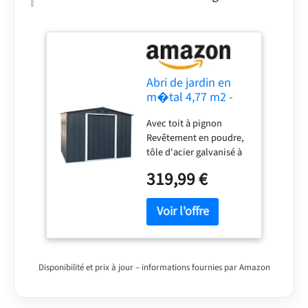
Abri de jardin en
m�tal 4,77 m2 -
DURAMAX - Kit
Avec toit à pignon
d'ancrage inclus -
Revêtement en poudre,
Gris anthracite
tôle d'acier galvanisé à
chaud 2 portes
319,99 €
coulissantes Épaisseur
paroi : environ 0,26 mm
& intérieure mural
hauteur : 164,8 cm Sans
plaque de fond
Disponibilité et prix à jour – informations fournies par Amazon