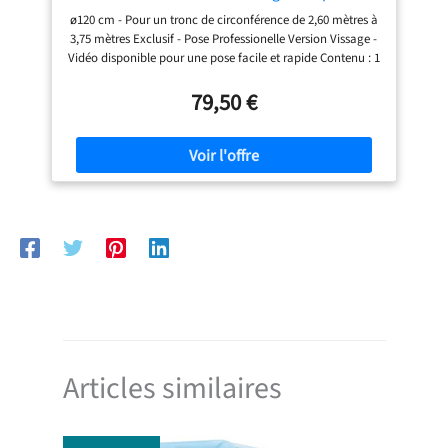
Chenilles Processionnaires du Pin
ø120 cm - Pour un tronc de circonférence de 2,60 mètres à
3,75 mètres Exclusif - Pose Professionelle Version Vissage -
Vidéo disponible pour une pose facile et rapide Contenu : 1
colerette découpable, 1 bande de mousse, 1 tube de
descente, 1 sachet de mastic, 1 sac collecteur, 10 Vis 6x50,
79,50 €
2 Vis 6x30,1 embout de vissage TX30, 1 notice de pose. Le
vissage dans l'épaisseur de l'écorce ne blesse pas l'arbre -
Utilisable plusieurs années. La pose avec vissage est plus
solide, le piège ne bouge plus et garantit une qualité de
piégeage optimale. Capture les processions de chenilles,
biologique et écologique
Articles similaires