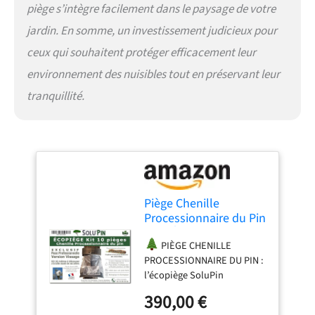
piège s’intègre facilement dans le paysage de votre
INSTALLATION SIMPLE ET
ADAPTABLE : la longueur à
jardin. En somme, un investissement judicieux pour
découper permet d’ajuster
ceux qui souhaitent protéger efficacement leur
facilement le piège à la
circonférence du tronc.
environnement des nuisibles tout en préservant leur
CAPTURE DANS SAC
tranquillité.
COLLECTEUR : les chenilles
sont guidées vers un tube
puis capturées dans un sac
collecteur placé au pied de
l’arbre.
ADAPTÉ AUX
JARDINS ET ESPACES
PUBLICS : solution utilisée
Piège Chenille
par particuliers,
Processionnaire du Pin
collectivités, campings,
– Kit Écopiège SoluPin
écoles ou gestionnaires
PIÈGE CHENILLE
16,60 m à Découper
d’espaces verts.
PIÈGE
PROCESSIONNAIRE DU PIN :
(Jusqu’à 10 Pièges Ø
RÉUTILISABLE PLUSIEURS
l’écopiège SoluPin
50 cm) – Cerclage
SAISONS : dispositif robuste
intercepte les chenilles
Réutilisable sans
pouvant être réinstallé
390,00 €
processionnaires
Insecticide – Idéal
chaque année pendant la