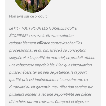
vissage TX30, 1 notice de
pose.
IDÉAL POUR TRÈS
GRANDS PINS : solution
Mon avis sur ce produit
particulièrement adaptée
aux gros troncs et arbres
Le kit « TOUT POUR LES NUISIBLES Collier
adultes, souvent présents
dans les parcs, jardins ou
ÉCOPIÈGE® » se révèle être une solution
espaces verts.
SYSTÈME
redoutablement
efficace
contre les chenilles
DE CERCLAGE À VISSAGE
SÉCURISÉ : la collerette est
processionnaires du pin. Grâce à sa conception
solidement plaquée contre
soignée et à la qualité du matériel, ce produit affiche
l’écorce pour empêcher les
une robustesse appréciable. Bien que l’installation
chenilles de passer derrière
le piège.
SOLUTION
puisse nécessiter un peu de patience, le rapport
ÉCOLOGIQUE SANS
qualité-prix est indéniablement convaincant. La
INSECTICIDE : piège
mécanique qui utilise
durabilité du kit garantit une utilisation sereine sur
simplement le
plusieurs années, avec une disponibilité des pièces
comportement naturel des
chenilles processionnaires,
détachées durant trois ans. Compact et léger, ce
sans produit chimique. 🛠