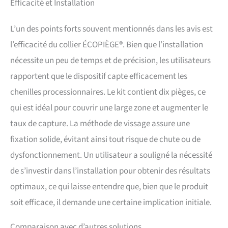
Efficacité et Installation
DE CERCLAGE À VISSAGE
SÉCURISÉ : la collerette est
solidement plaquée contre
L’un des points forts souvent mentionnés dans les avis est
l’écorce pour empêcher les
l’efficacité du collier ÉCOPIÈGE®. Bien que l’installation
chenilles de passer derrière
le piège.
SOLUTION
nécessite un peu de temps et de précision, les utilisateurs
ÉCOLOGIQUE SANS
rapportent que le dispositif capte efficacement les
INSECTICIDE : piège
mécanique qui utilise
chenilles processionnaires. Le kit contient dix pièges, ce
simplement le
qui est idéal pour couvrir une large zone et augmenter le
comportement naturel des
chenilles processionnaires,
taux de capture. La méthode de vissage assure une
sans produit chimique. 🛠
fixation solide, évitant ainsi tout risque de chute ou de
INSTALLATION SIMPLE ET
ADAPTABLE : la longueur à
dysfonctionnement. Un utilisateur a souligné la nécessité
découper permet d’ajuster
de s’investir dans l’installation pour obtenir des résultats
facilement le piège à la
circonférence du tronc.
optimaux, ce qui laisse entendre que, bien que le produit
CAPTURE DANS SAC
soit efficace, il demande une certaine implication initiale.
COLLECTEUR : les chenilles
sont guidées vers un tube
Comparaison avec d’autres solutions