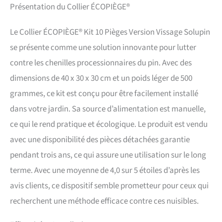
JUSQU’À 10 PIÈGES
Présentation du Collier ÉCOPIÈGE®
AVEC UN SEUL KIT : rouleau
de 16,60 m linéaires à
Le Collier ÉCOPIÈGE® Kit 10 Pièges Version Vissage Solupin
découper permettant de
réaliser jusqu’à 10 pièges Ø
se présente comme une solution innovante pour lutter
50 cm, idéal pour équiper
contre les chenilles processionnaires du pin. Avec des
plusieurs arbres. Contenu :
dimensions de 40 x 30 x 30 cm et un poids léger de 500
10 mètres de colerette
découpable, 10 mètres de
grammes, ce kit est conçu pour être facilement installé
bande de mousse, 10 tubes
dans votre jardin. Sa source d’alimentation est manuelle,
de descente, du mastic, 10
sacs collecteurs, 60 Vis 6x50,
ce qui le rend pratique et écologique. Le produit est vendu
20 Vis 6x30,1 embout de
avec une disponibilité des pièces détachées garantie
vissage TX30, 1 notice de
pose.
IDÉAL POUR TRÈS
pendant trois ans, ce qui assure une utilisation sur le long
GRANDS PINS : solution
terme. Avec une moyenne de 4,0 sur 5 étoiles d’après les
particulièrement adaptée
aux gros troncs et arbres
avis clients, ce dispositif semble prometteur pour ceux qui
adultes, souvent présents
recherchent une méthode efficace contre ces nuisibles.
dans les parcs, jardins ou
espaces verts.
SYSTÈME