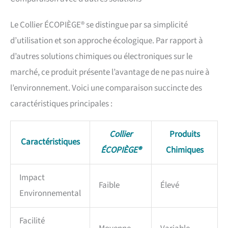
puis capturées dans un sac
collecteur placé au pied de
l’arbre.
ADAPTÉ AUX
Le Collier ÉCOPIÈGE® se distingue par sa simplicité
JARDINS ET ESPACES
d’utilisation et son approche écologique. Par rapport à
PUBLICS : solution utilisée
par particuliers,
d’autres solutions chimiques ou électroniques sur le
collectivités, campings,
marché, ce produit présente l’avantage de ne pas nuire à
écoles ou gestionnaires
d’espaces verts.
PIÈGE
l’environnement. Voici une comparaison succincte des
RÉUTILISABLE PLUSIEURS
caractéristiques principales :
SAISONS : dispositif robuste
pouvant être réinstallé
chaque année pendant la
Collier
Produits
période de descente des
Caractéristiques
ÉCOPIÈGE®
Chimiques
chenilles.
CONÇU ET
FABRIQUÉ EN FRANCE :
écopiège développé par une
Impact
entreprise française
Faible
Élevé
Environnemental
spécialisée dans la lutte
contre les nuisibles.
Facilité