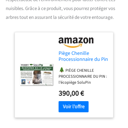
nuisibles. Grâce à ce produit, vous pourrez protéger vos
arbres tout en assurant la sécurité de votre entourage.
Piège Chenille
Processionnaire du Pin
– Kit Écopiège SoluPin
PIÈGE CHENILLE
16,60 m à Découper
PROCESSIONNAIRE DU PIN :
(Jusqu’à 10 Pièges Ø
l’écopiège SoluPin
50 cm) – Cerclage
intercepte les chenilles
Réutilisable sans
390,00 €
processionnaires
Insecticide – Idéal
lorsqu’elles descendent du
Grands Troncs –
pin pour s’enterrer dans le
Fabriqué en France
sol, stoppant les
processions et limitant leur
propagation dans le jardin.