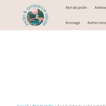
Aller
Abri de jardin
Aména
au
contenu
Arrosage
Autres cons