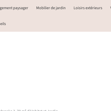
gement paysager
Mobilier de jardin
Loisirs extérieurs
eils