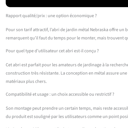
Rapport qualité/prix : une option économique ?
Pour son tarif attractif, l’abri de jardin métal Nebraska offre
remarquent qu’il faut du temps pour le monter, mais trouvent qu
Pour quel type d’utilisateur cet abri est-il conçu ?
Cet abri est parfait pour les amateurs de jardinage à la recher
construction très résistante. La conception en métal assure une 
matériaux plus chers.
Compatibilité et usage : un choix accessible ou restrictif ?
Son montage peut prendre un certain temps, mais reste accessibl
du produit est souligné par les utilisateurs comme un point posi