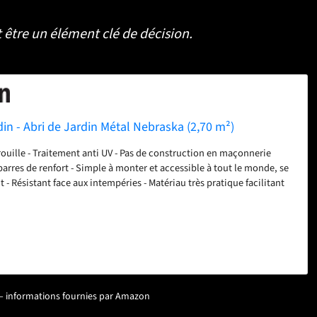
 être un élément clé de décision.
din - Abri de Jardin Métal Nebraska (2,70 m²)
rouille - Traitement anti UV - Pas de construction en maçonnerie
 barres de renfort - Simple à monter et accessible à tout le monde, se
- Résistant face aux intempéries - Matériau très pratique facilitant
 rapport qualité/prix - Poids maximum supporté : 60 kg/m²
ur – informations fournies par Amazon