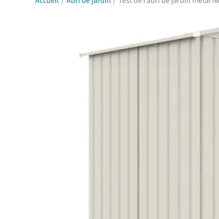
Accueil
Abri de jardin
Test de l’abri de jardin métal 