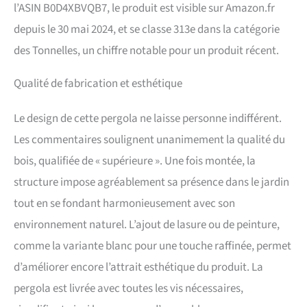
de l'environnement :
l’ASIN B0D4XBVQB7, le produit est visible sur Amazon.fr
fabriqué avec du bois
depuis le 30 mai 2024, et se classe 313e dans la catégorie
nordique de haute qualité
dans le respect de
des Tonnelles, un chiffre notable pour un produit récent.
l'environnement. OPTION
DE COUVERTURE : Protège
Qualité de fabrication et esthétique
du soleil et de la pluie,
garantissant une plus
grande durabilité. Option
Le design de cette pergola ne laisse personne indifférent.
couleur : disponible en
Les commentaires soulignent unanimement la qualité du
différentes nuances pour
s'adapter à chaque
bois, qualifiée de « supérieure ». Une fois montée, la
environnement. Fabriqué en
structure impose agréablement sa présence dans le jardin
Italie : Produit entièrement
dans notre usine à Galatina.
tout en se fondant harmonieusement avec son
environnement naturel. L’ajout de lasure ou de peinture,
comme la variante blanc pour une touche raffinée, permet
d’améliorer encore l’attrait esthétique du produit. La
pergola est livrée avec toutes les vis nécessaires,