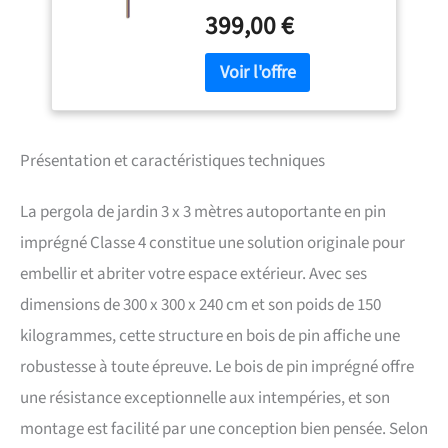
pour une meilleure stabilité
399,00 €
et une plus grande
durabilité. Protection
contre les intempéries : le
bois est imprégné à pression
de classe IV pour résister à
l'eau, au gel, à la pourriture
et aux moisissures sans
Présentation et caractéristiques techniques
entretien nécessaire.
GRANDE SURFACE DE
La pergola de jardin 3 x 3 mètres autoportante en pin
COUVERTURE : Avec des
dimensions carrées de
imprégné Classe 4 constitue une solution originale pour
2,4x2,4 à 4x4 mètres, elle est
embellir et abriter votre espace extérieur. Avec ses
adaptée pour couvrir un
espace extérieur comme un
dimensions de 300 x 300 x 240 cm et son poids de 150
emplacement de parking ou
kilogrammes, cette structure en bois de pin affiche une
un coin de jardin. MONTAGE
FACILE : Fournie avec des
robustesse à toute épreuve. Le bois de pin imprégné offre
instructions détaillées en
une résistance exceptionnelle aux intempéries, et son
italien pour un assemblage
rapide. Produit respectueux
montage est facilité par une conception bien pensée. Selon