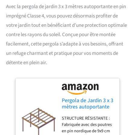
Avec la pergola de jardin 3 x 3 mètres autoportante en pin
imprégné Classe 4, vous pouvez désormais profiter de
votre jardin tout en bénéficiant d’une protection optimale
contre les rayons du soleil. Conçue pour être montée
facilement, cette pergola s’adapte à vos besoins, offrant
un refuge charmant et pratique pour vos moments de
détente en plein air.
Pergola de Jardin 3 x 3
mètres autoportante
en pin imprégné
STRUCTURE RÉSISTANTE :
Classe 4, Facile à
Fabriquée avec des poutres
Monter
en pin nordique de 9x9 cm