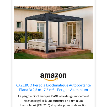
CAZEBOO Pergola Bioclimatique Autoportante
Piana 3x2,5 m - 7,5 m² – Pergola Aluminium
Gris avec Lames Orientables en Acier – Abri
La pergola bioclimatique PIANA allie design moderne et
Terrasse et Jardin
résistance grâce à une structure en aluminium
thermolaqué (RAL 7016) et quatre poteaux de section