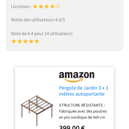
Livraison :
Notes des utilisateurs 4.4/5
Note de 4.4 pour 14 utilisateurs
Pergola de Jardin 3 x 3
mètres autoportante
en pin imprégné
STRUCTURE RÉSISTANTE :
Classe 4, Facile à
Fabriquée avec des poutres
Monter
en pin nordique de 9x9 cm
pour une meilleure stabilité
399,00 €