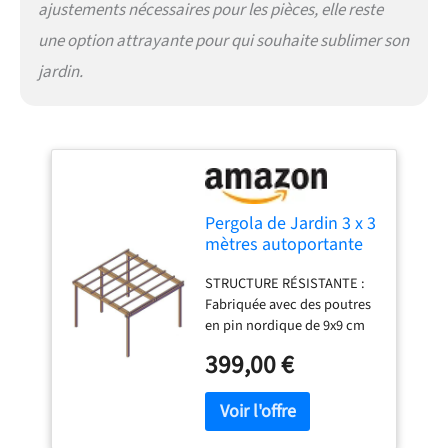
ajustements nécessaires pour les pièces, elle reste
une option attrayante pour qui souhaite sublimer son
jardin.
Pergola de Jardin 3 x 3
mètres autoportante
en pin imprégné
STRUCTURE RÉSISTANTE :
Classe 4, Facile à
Fabriquée avec des poutres
Monter
en pin nordique de 9x9 cm
pour une meilleure stabilité
399,00 €
et une plus grande
durabilité. Protection
contre les intempéries : le
bois est imprégné à pression