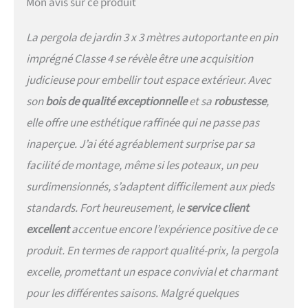
Mon avis sur ce produit
nordique de haute qualité
dans le respect de
La pergola de jardin 3 x 3 mètres autoportante en pin
l'environnement. OPTION
DE COUVERTURE : Protège
imprégné Classe 4 se révèle être une acquisition
du soleil et de la pluie,
judicieuse pour embellir tout espace extérieur. Avec
garantissant une plus
grande durabilité. Option
son
bois de qualité exceptionnelle
et sa
robustesse
,
couleur : disponible en
elle offre une esthétique raffinée qui ne passe pas
différentes nuances pour
s'adapter à chaque
inaperçue. J’ai été agréablement surprise par sa
environnement. Fabriqué en
facilité de montage, même si les poteaux, un peu
Italie : Produit entièrement
dans notre usine à Galatina.
surdimensionnés, s’adaptent difficilement aux pieds
standards. Fort heureusement, le
service client
excellent
accentue encore l’expérience positive de ce
produit. En termes de rapport qualité-prix, la pergola
excelle, promettant un espace convivial et charmant
pour les différentes saisons. Malgré quelques