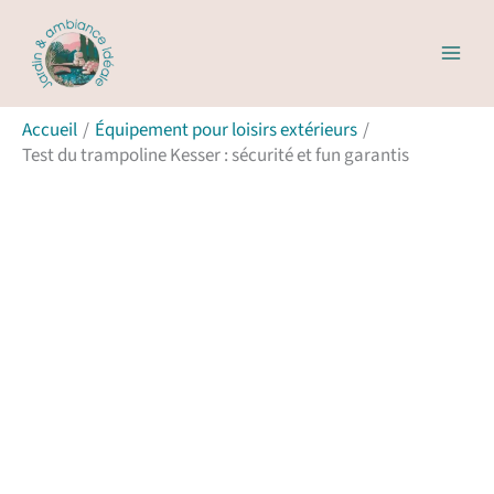
Aller
R
au
e
contenu
c
Accueil
Équipement pour loisirs extérieurs
h
Test du trampoline Kesser : sécurité et fun garantis
e
r
c
h
e
r