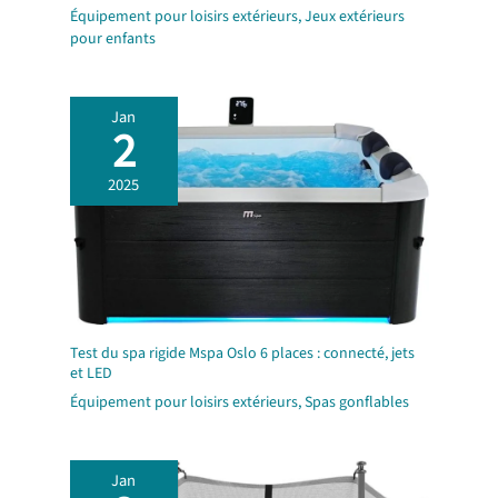
INCLUS POUR UNE
Équipement pour loisirs extérieurs
,
Jeux extérieurs
UTILISATION FACILE : Le
pour enfants
trampoline est livré avec une
échelle pratique pour un
accès simple, ainsi que tout le
matériel de montage et une
Jan
2
notice claire pour un
montage rapide. Cet
équipement de fitness en
2025
extérieur t’offre tout ce dont
tu as besoin pour profiter
pleinement de tes séances de
jeu ou d’exercice. MATÉRIAUX
RÉSISTANTS AUX
INTEMPÉRIES : Fabriqué en
acier, PVC et polyéthylène
(PE) avec mousse EPE, ce
Test du spa rigide Mspa Oslo 6 places : connecté, jets
trampoline d'extérieur est
et LED
conçu pour durer. Les
Équipement pour loisirs extérieurs
,
Spas gonflables
matériaux choisis
garantissent une résistance
aux UV et aux conditions
climatiques variées, te
Jan
permettant de l'utiliser en