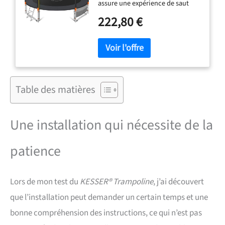
assure une expérience de saut
et Jardin, 150 kg
entièrement protégée –
222,80 €
particulièrement importante lors
de l'utilisation par les enfants.
Un filet de sécurité intérieur
empêche de manière fiable tout
contact avec les ressorts et le
cadre. Cela est complété par des
poteaux de filet rembourrés ainsi
Table des matières
qu'une couverture de cadre
stable qui minimise
considérablement les risques
Une installation qui nécessite de la
potentiels de blessures et assure
un saut sûr et contrôlé.
patience
CONSTRUCTION STABLE : Le
cadre robuste en acier galvanisé
d’un diamètre de 38 mm
Lors de mon test du
KESSER® Trampoline
, j’ai découvert
convainc par sa haute résistance
aux intempéries et aux
que l’installation peut demander un certain temps et une
contraintes mécaniques. Les
bonne compréhension des instructions, ce qui n’est pas
raccords en T supplémentaires