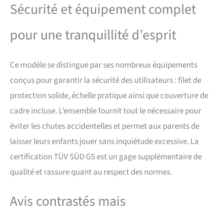
Sécurité et équipement complet
les outils sont inclus, ce qui
garantit un montage rapide et
facile. Une poche latérale
pour une tranquillité d’esprit
pratique offre un espace de
rangement supplémentaire pour
les petits objets.
Ce modèle se distingue par ses nombreux équipements
conçus pour garantir la sécurité des utilisateurs : filet de
protection solide, échelle pratique ainsi que couverture de
cadre incluse. L’ensemble fournit tout le nécessaire pour
éviter les chutes accidentelles et permet aux parents de
laisser leurs enfants jouer sans inquiétude excessive. La
certification TÜV SÜD GS est un gage supplémentaire de
qualité et rassure quant au respect des normes.
Avis contrastés mais