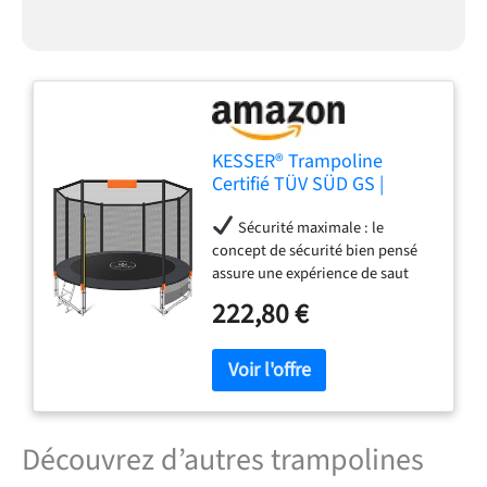
KESSER® Trampoline
Certifié TÜV SÜD GS |
Ensemble Complet avec
Sécurité maximale : le
Filet de sécurité, échelle et
concept de sécurité bien pensé
Accessoires | Pour Enfants
assure une expérience de saut
et Jardin, 150 kg
entièrement protégée –
222,80 €
particulièrement importante lors
de l'utilisation par les enfants.
Un filet de sécurité intérieur
empêche de manière fiable tout
contact avec les ressorts et le
cadre. Cela est complété par des
Découvrez d’autres trampolines
poteaux de filet rembourrés ainsi
qu'une couverture de cadre