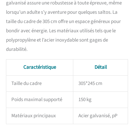
galvanisé assure une robustesse à toute épreuve, même
intérieur est soutenu par un total
de 6 tiges rembourrées et stables,
lorsqu’un adulte s’y aventure pour quelques saltos. La
parfaitement adaptées au
taille du cadre de 305 cm offre un espace généreux pour
diamètre du trampoline. Cette
construction assure une haute
bondir avec énergie. Les matériaux utilisés tels que le
tension du filet et empêche le
polypropylène et l’acier inoxydable sont gages de
fléchissement ou le vacillement.
durabilité.
Cela crée un comportement de
saut calme et contrôlé avec une
sécurité supplémentaire à
Caractéristique
Détail
chaque utilisation.
PORTÉE
ÉLARGI : Le set complet
comprend toutes les
Taille du cadre
305*245 cm
composantes nécessaires pour
une utilisation immédiate : cadre
Poids maximal supporté
150 kg
de trampoline stable, toile de
saut résistante, filet de sécurité,
poteaux matelassés, protection
Matériaux principaux
Acier galvanisé, pP
du cadre et une échelle d’accès
pour un accès confortable. En
outre, le matériel de montage et