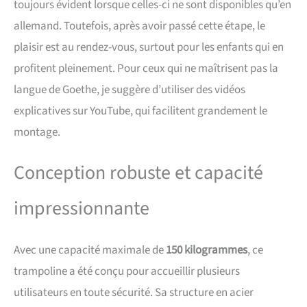
assurent une connexion solide de
toujours évident lorsque celles-ci ne sont disponibles qu’en
toutes les pièces du cadre et
allemand. Toutefois, après avoir passé cette étape, le
augmentent considérablement la
stabilité globale. Le résultat est
plaisir est au rendez-vous, surtout pour les enfants qui en
une construction durable avec
profitent pleinement. Pour ceux qui ne maîtrisent pas la
une capacité de charge élevée et
une stabilité sûre.
Haute
langue de Goethe, je suggère d’utiliser des vidéos
résistance : conçu pour une
explicatives sur YouTube, qui facilitent grandement le
utilisation intensive, le
trampoline offre une capacité de
montage.
charge maximale allant jusqu'à
150 kg. Il convient donc aussi
Conception robuste et capacité
bien aux enfants qu'aux adultes
et permet de nombreuses
impressionnante
possibilités d'utilisation – des
sauts ludiques aux séances
d'entraînement sportives. La
construction stable assure une
Avec une capacité maximale de
150 kilogrammes
, ce
répartition uniforme de la force
trampoline a été conçu pour accueillir plusieurs
et une stabilité dimensionnelle
durable.
SÉCURITÉ
utilisateurs en toute sécurité. Sa structure en acier
AMÉLIORÉE : Le filet de sécurité