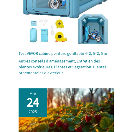
Test VEVOR cabine peinture gonflable 4×2, 5×2, 5 m
Autres conseils d'aménagement
,
Entretien des
plantes extérieures
,
Plantes et végétation
,
Plantes
ornementales d'extérieur
Mar
24
2025