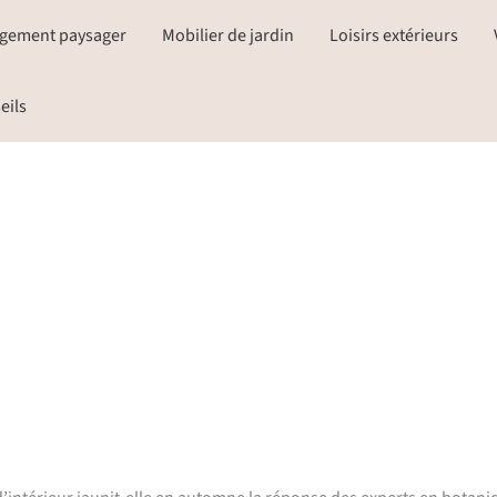
gement paysager
Mobilier de jardin
Loisirs extérieurs
eils