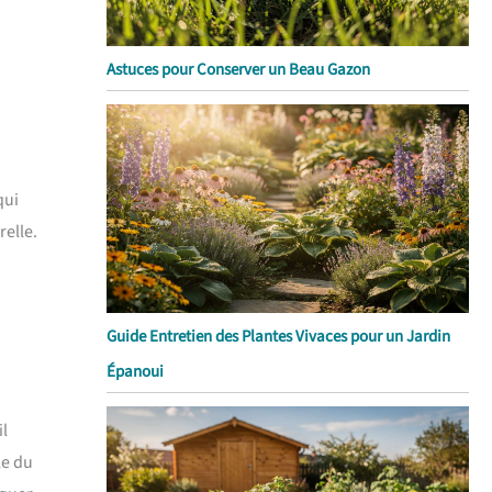
Astuces pour Conserver un Beau Gazon
qui
relle.
Guide Entretien des Plantes Vivaces pour un Jardin
Épanoui
il
le du