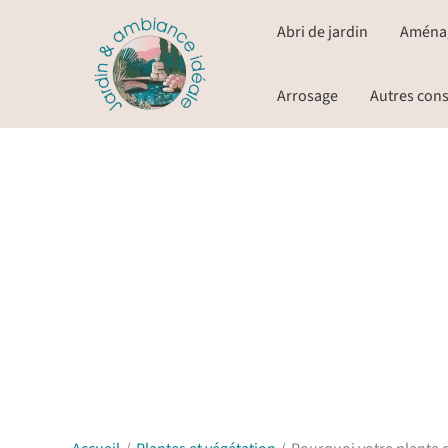
Aller
Abri de jardin
Aména
au
contenu
Arrosage
Autres cons