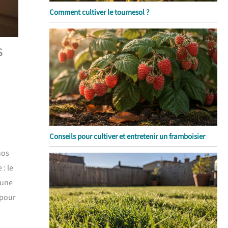
Comment cultiver le tournesol ?
s
Conseils pour cultiver et entretenir un framboisier
nos
: le
 une
 pour