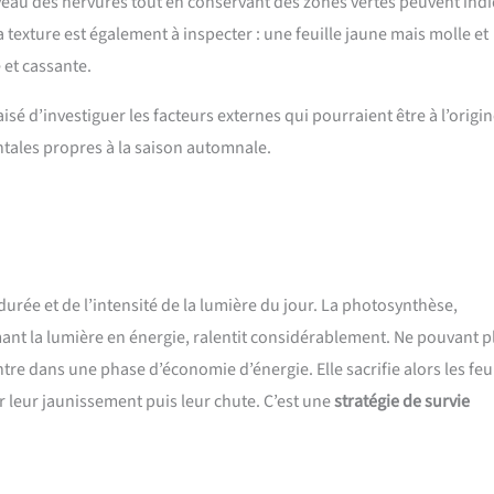
niveau des nervures tout en conservant des zones vertes peuvent ind
texture est également à inspecter : une feuille jaune mais molle et
 et cassante.
aisé d’investiguer les facteurs externes qui pourraient être à l’origi
tales propres à la saison automnale.
 durée et de l’intensité de la lumière du jour. La photosynthèse,
mant la lumière en énergie, ralentit considérablement. Ne pouvant p
tre dans une phase d’économie d’énergie. Elle sacrifie alors les feui
ar leur jaunissement puis leur chute. C’est une
stratégie de survie