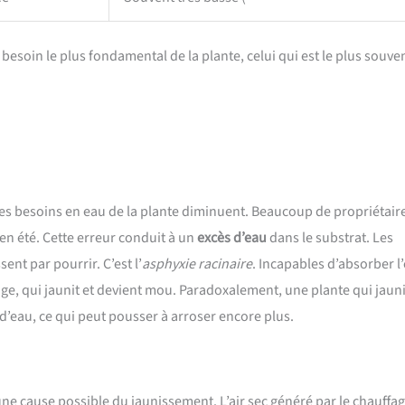
soin le plus fondamental de la plante, celui qui est le plus souve
 les besoins en eau de la plante diminuent. Beaucoup de propriétair
n été. Cette erreur conduit à un
excès d’eau
dans le substrat. Les
ent par pourrir. C’est l’
asphyxie racinaire
. Incapables d’absorber l
lage, qui jaunit et devient mou. Paradoxalement, une plante qui jauni
eau, ce qui peut pousser à arroser encore plus.
ne cause possible du jaunissement. L’air sec généré par le chauffa