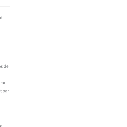
nt
es de
’eau
t par
ge