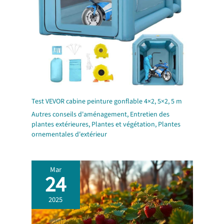
Test VEVOR cabine peinture gonflable 4×2, 5×2, 5 m
Autres conseils d'aménagement
,
Entretien des
plantes extérieures
,
Plantes et végétation
,
Plantes
ornementales d'extérieur
Mar
24
2025