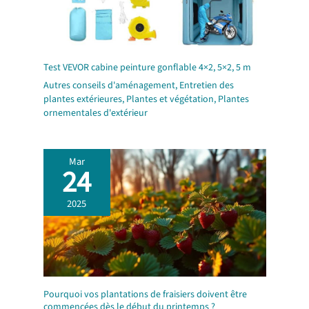
Test VEVOR cabine peinture gonflable 4×2, 5×2, 5 m
Autres conseils d'aménagement
,
Entretien des
plantes extérieures
,
Plantes et végétation
,
Plantes
ornementales d'extérieur
Mar
24
2025
Pourquoi vos plantations de fraisiers doivent être
commencées dès le début du printemps ?