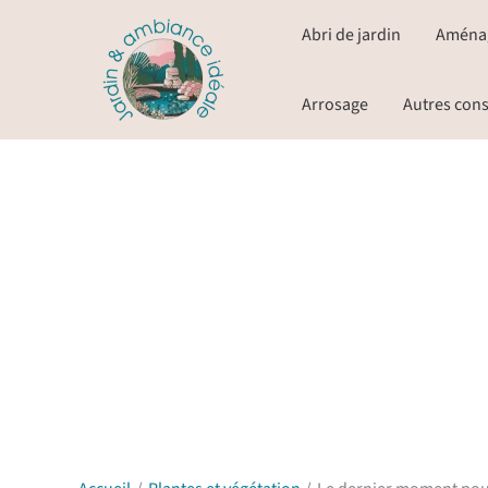
Aller
Abri de jardin
Aména
au
contenu
Arrosage
Autres cons