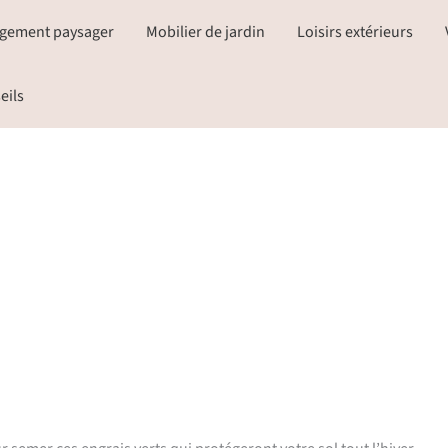
gement paysager
Mobilier de jardin
Loisirs extérieurs
eils