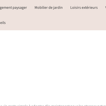
gement paysager
Mobilier de jardin
Loisirs extérieurs
eils