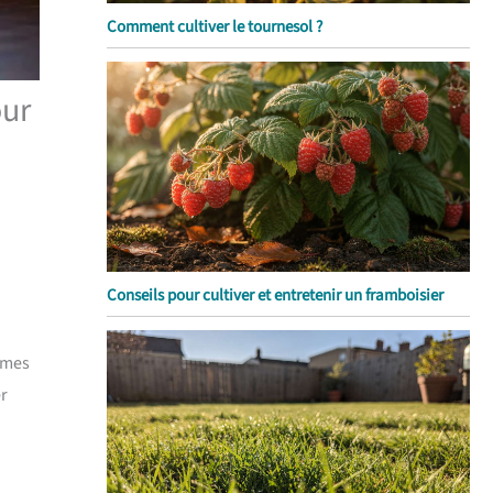
Comment cultiver le tournesol ?
our
Conseils pour cultiver et entretenir un framboisier
èmes
er