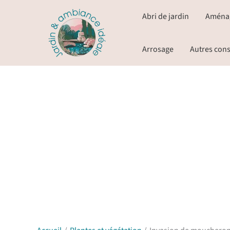
Aller
Abri de jardin
Aména
au
contenu
Arrosage
Autres cons