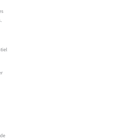
es
.
tiel
er
 de