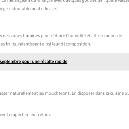
. En mélangeant du vinaigre avec quelques gouttes de liquide vaisse
piège redoutablement efficace.
ès des zones humides peut réduire l’humidité et attirer moins de
 fruits, ralentissant ainsi leur décomposition.
 septembre pour une récolte rapide
usser naturellement les moucherons. En disposer dans la cuisine o
vent empêcher leur retour.