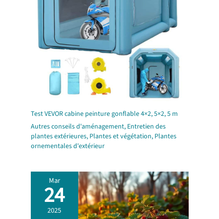
Test VEVOR cabine peinture gonflable 4×2, 5×2, 5 m
Autres conseils d'aménagement
,
Entretien des
plantes extérieures
,
Plantes et végétation
,
Plantes
ornementales d'extérieur
Mar
24
2025