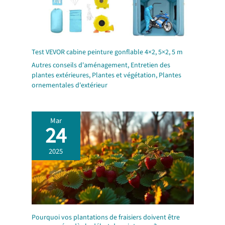
Test VEVOR cabine peinture gonflable 4×2, 5×2, 5 m
Autres conseils d'aménagement
,
Entretien des
plantes extérieures
,
Plantes et végétation
,
Plantes
ornementales d'extérieur
Mar
24
2025
Pourquoi vos plantations de fraisiers doivent être