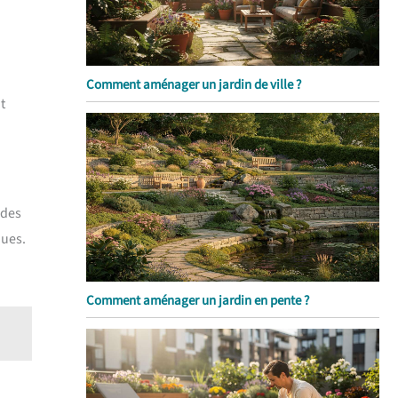
Comment aménager un jardin de ville ?
t
 des
ques.
Comment aménager un jardin en pente ?