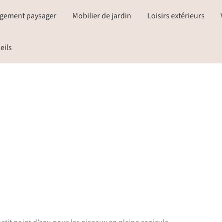
gement paysager
Mobilier de jardin
Loisirs extérieurs
eils