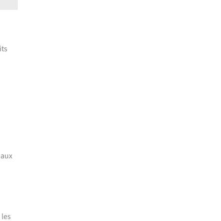
its
maux
 les