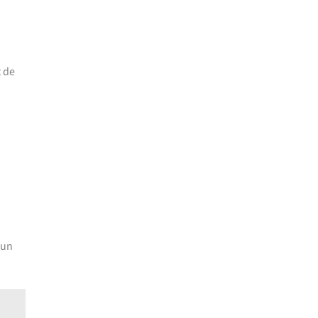
t de
 un