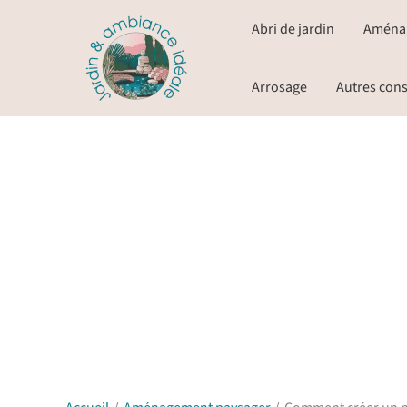
Aller
Abri de jardin
Aména
au
contenu
Arrosage
Autres cons